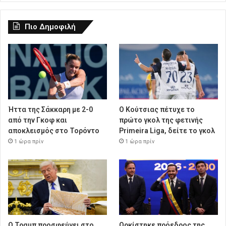
Πιο Δημοφιλή
Ήττα της Σάκκαρη με 2-0
Ο Κούτσιας πέτυχε το
από την Γκοφ και
πρώτο γκολ της φετινής
αποκλεισμός στο Τορόντο
Primeira Liga, δείτε το γκολ
1 ώρα πρίν
1 ώρα πρίν
Ο Τραμπ προσφεύγει στο
Ορκίστηκε πρόεδρος της