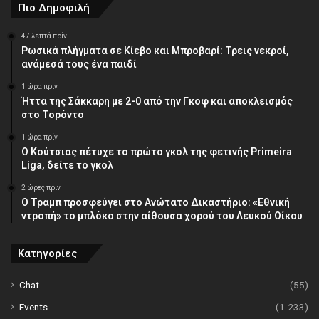
Πιο Δημοφιλή
47 λεπτά πρίν
Ρωσικά πλήγματα σε Κίεβο και Μπροβαρί: Τρεις νεκροί,
ανάμεσά τους ένα παιδί
1 ώρα πρίν
Ήττα της Σάκκαρη με 2-0 από την Γκοφ και αποκλεισμός
στο Τορόντο
1 ώρα πρίν
Ο Κούτσιας πέτυχε το πρώτο γκολ της φετινής Primeira
Liga, δείτε το γκολ
2 ώρες πρίν
Ο Τραμπ προσφεύγει στο Ανώτατο Δικαστήριο: «Εθνική
ντροπή» το μπλόκο στην αίθουσα χορού του Λευκού Οίκου
Κατηγορίες
Chat
(55)
Events
(1.233)