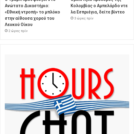
Ανώτατο Δικαστήριο:
Κολομβίας ο Αμπελάρδο ντε
«Εθνική ντροπή» το μπλόκο
λα Εσπριέγια, δείτε βίντεο
στην αίθουσα χορού του
3 ώρες πρίν
Λευκού Οίκου
2 ώρες πρίν