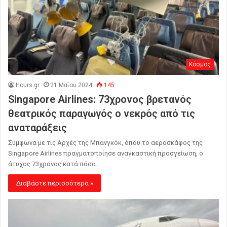
Κόσμος
Hours.gr
21 Μαΐου 2024
145
Singapore Airlines: 73χρονος βρετανός
θεατρικός παραγωγός ο νεκρός από τις
αναταράξεις
Σύμφωνα με τις Αρχές της Μπανγκόκ, όπου το αεροσκάφος της
Singapore Airlines πραγματοποίησε αναγκαστική προσγείωση, ο
άτυχος 73χρονος κατά πάσα…
Διαβάστε περισσότερα »