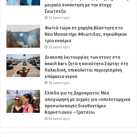
μοιραία συνάντηση με την άτυχη
Σκωτσέζα
16 λεπτά πρίν
Φωτιά τώρα σε χαμηλή βλάστηση στο
Νέο Μοναστήρι Φθιώτιδας, σηκώθηκαν
τρία εναέρια
22 λεπτά πρίν
Διακοπή λειτουργίας των ντους στα
beach bars ζητά η κοινότητα Σάρτης στη
Χαλκιδική, επικαλείται περιορισμένη
επάρκεια νερού
35 λεπτά πρίν
Ελπίδα για τη Δημοκρατία: Νέα
αποχώρηση με αιχμές για «απολυταρχικά
προσωποπαγές διευθυντήριο
Καρυστιανού – Γρατσία»
44 λεπτά πρίν