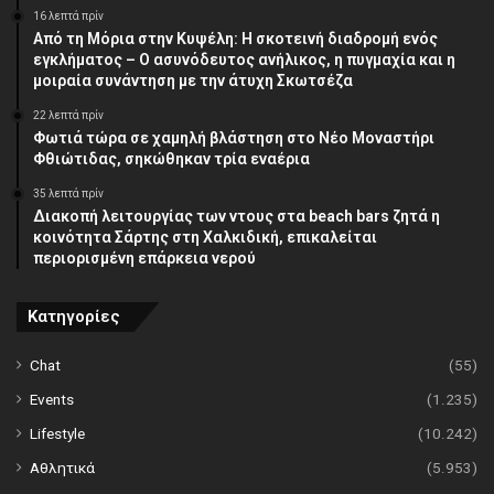
16 λεπτά πρίν
Από τη Μόρια στην Κυψέλη: Η σκοτεινή διαδρομή ενός
εγκλήματος – Ο ασυνόδευτος ανήλικος, η πυγμαχία και η
μοιραία συνάντηση με την άτυχη Σκωτσέζα
22 λεπτά πρίν
Φωτιά τώρα σε χαμηλή βλάστηση στο Νέο Μοναστήρι
Φθιώτιδας, σηκώθηκαν τρία εναέρια
35 λεπτά πρίν
Διακοπή λειτουργίας των ντους στα beach bars ζητά η
κοινότητα Σάρτης στη Χαλκιδική, επικαλείται
περιορισμένη επάρκεια νερού
Κατηγορίες
Chat
(55)
Events
(1.235)
Lifestyle
(10.242)
Αθλητικά
(5.953)