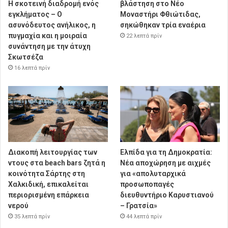
Η σκοτεινή διαδρομή ενός
βλάστηση στο Νέο
εγκλήματος – Ο
Μοναστήρι Φθιώτιδας,
ασυνόδευτος ανήλικος, η
σηκώθηκαν τρία εναέρια
πυγμαχία και η μοιραία
22 λεπτά πρίν
συνάντηση με την άτυχη
Σκωτσέζα
16 λεπτά πρίν
Διακοπή λειτουργίας των
Ελπίδα για τη Δημοκρατία:
ντους στα beach bars ζητά η
Νέα αποχώρηση με αιχμές
κοινότητα Σάρτης στη
για «απολυταρχικά
Χαλκιδική, επικαλείται
προσωποπαγές
περιορισμένη επάρκεια
διευθυντήριο Καρυστιανού
νερού
– Γρατσία»
35 λεπτά πρίν
44 λεπτά πρίν