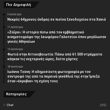
Πιο Δημοφιλή
5 λεπτά πρίν
Νεκρός 64χρονος άνδρας σε πισίνα ξενοδοχείου στα Χανιά
11 λεπτά πρίν
«Ζαΐρα»: Η ιστορία πίσω από τον εμβληματικό
κινηματογράφο της λεωφόρου Γαλατσίου όπου μεγάλωσαν
γενιές Αθηναίων
15 λεπτά πρίν
Φωτιά στην Αττικοβοιωτία: Πάνω από 61.500 στρέμματα
κάηκαν τις νυχτερινές ώρες, δείτε χάρτες
18 λεπτά πρίν
Ιωάννα Τούνη: Η αδημοσίευτη φωτογραφία με τον
σύντροφό της από τα περσινά γενέθλιά της στην Ίμπιζα
όταν «έκρυβαν» τη σχέση τους
Κατηγορίες
Chat
(55)