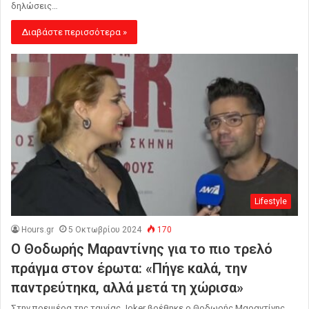
δηλώσεις…
Διαβάστε περισσότερα »
Lifestyle
Hours.gr
5 Οκτωβρίου 2024
170
Ο Θοδωρής Μαραντίνης για το πιο τρελό
πράγμα στον έρωτα: «Πήγε καλά, την
παντρεύτηκα, αλλά μετά τη χώρισα»
Στην πρεμιέρα της ταινίας Joker βρέθηκε ο Θοδωρής Μαραντίνης,