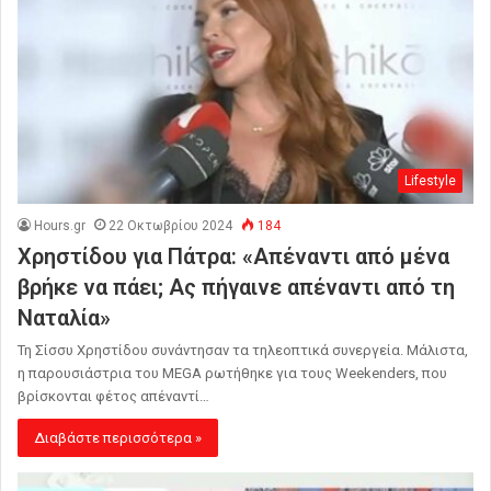
Lifestyle
Hours.gr
22 Οκτωβρίου 2024
184
Χρηστίδου για Πάτρα: «Απέναντι από μένα
βρήκε να πάει; Ας πήγαινε απέναντι από τη
Ναταλία»
Τη Σίσσυ Χρηστίδου συνάντησαν τα τηλεοπτικά συνεργεία. Μάλιστα,
η παρουσιάστρια του MEGA ρωτήθηκε για τους Weekenders, που
βρίσκονται φέτος απέναντί…
Διαβάστε περισσότερα »