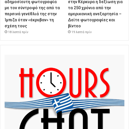
αδημοσίευτη φωτογραφία
στην Κέρκυρα η δεξίωση για
με τον σύντροφό της από τα
τα 250 χρόνια από την
περσινά γενέθλιά της στην
αμερικανική ανεξαρτησία –
Ίμπιζα όταν «έκρυβαν» τη
Δείτε φωτογραφίες και
σχέση τους
βίντεο
18 λεπτά πρίν
19 λεπτά πρίν