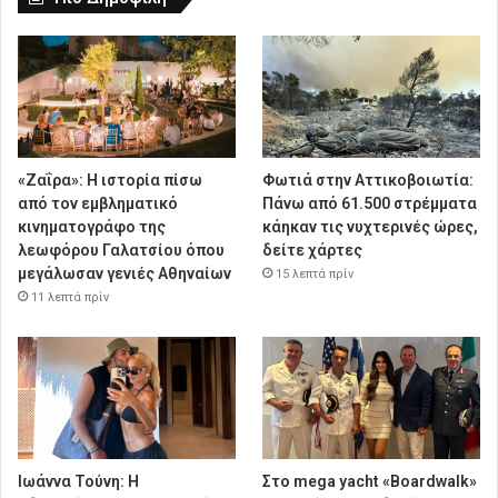
«Ζαΐρα»: Η ιστορία πίσω
Φωτιά στην Αττικοβοιωτία:
από τον εμβληματικό
Πάνω από 61.500 στρέμματα
κινηματογράφο της
κάηκαν τις νυχτερινές ώρες,
λεωφόρου Γαλατσίου όπου
δείτε χάρτες
μεγάλωσαν γενιές Αθηναίων
15 λεπτά πρίν
11 λεπτά πρίν
Ιωάννα Τούνη: Η
Στο mega yacht «Boardwalk»