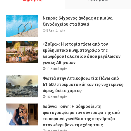
Νεκρός 64χρονος άνδρας σε πισίνα
ξενοδοχείου στα Χανιά
5 λεπτά πρίν
«Ζαΐρα»: Η ιστορία πίσω από τον
εμβληματικό κινηματογράφο της
λεωφόρου Γαλατσίου όπου μεγάλωσαν
γενιές Αθηναίων
11 λεπτά πρίν
Φωτιά στην Αττικοβοιωτία: Πάνω από
61.500 στρέμματα κάηκαν τις νυχτερινές
ώρες, δείτε χάρτες
15 λεπτά πρίν
Ιωάννα Τούνη: Η αδημοσίευτη
φωτογραφία με τον σύντροφό της από
τα περσινά γενέθλιά της στην Ίμπιζα
όταν «έκρυβαν» τη σχέση τους