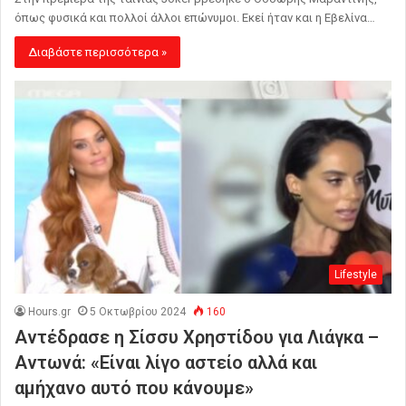
όπως φυσικά και πολλοί άλλοι επώνυμοι. Εκεί ήταν και η Εβελίνα…
Διαβάστε περισσότερα »
Lifestyle
Hours.gr
5 Οκτωβρίου 2024
160
Αντέδρασε η Σίσσυ Χρηστίδου για Λιάγκα –
Αντωνά: «Είναι λίγο αστείο αλλά και
αμήχανο αυτό που κάνουμε»