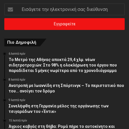
Εισάγετε
την
ηλεκτρονική
σας
διεύθυνση
Πιο Δημοφιλή
6 λεπτά πρίν
Το Μετρό της Αθήνας αποκτά 29,4 χλμ. νέων
σιδητροτροχιών: Στο 98% η ολοκλήρωση του έργου που
παραδίδεται 5 μήνες νωρίτερα από το χρονοδιάγραμμα
8 λεπτά πρίν
Ανατροπή με Ιωαννίδη στη Σπόρτινγκ – Το περιστατικό που
του… ανοίγει τον δρόμο
9 λεπτά πρίν
Συνελήφθη στη Γερμανία μέλος της οργάνωσης των
τσιγαράδων του «Έντικ»
15 λεπτά πρίν
Άγριος καβγάς στη Θήβα: Ρομά πήρε το αυτοκίνητο και