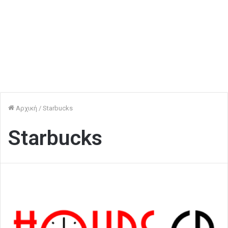
Αρχική
/
Starbucks
Starbucks