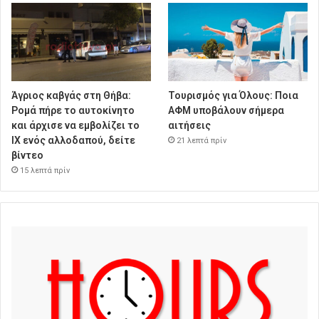
Άγριος καβγάς στη Θήβα:
Τουρισμός για Όλους: Ποια
Ρομά πήρε το αυτοκίνητο
ΑΦΜ υποβάλουν σήμερα
και άρχισε να εμβολίζει το
αιτήσεις
ΙΧ ενός αλλοδαπού, δείτε
21 λεπτά πρίν
βίντεο
15 λεπτά πρίν