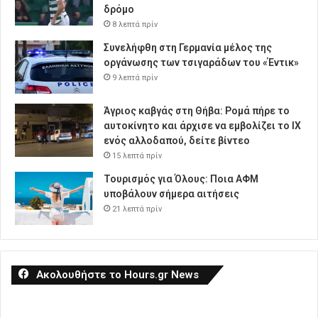
δρόμο
8 λεπτά πρίν
Συνελήφθη στη Γερμανία μέλος της
οργάνωσης των τσιγαράδων του «Έντικ»
9 λεπτά πρίν
Άγριος καβγάς στη Θήβα: Ρομά πήρε το
αυτοκίνητο και άρχισε να εμβολίζει το ΙΧ
ενός αλλοδαπού, δείτε βίντεο
15 λεπτά πρίν
Τουρισμός για Όλους: Ποια ΑΦΜ
υποβάλουν σήμερα αιτήσεις
21 λεπτά πρίν
Ακολουθήστε το Hours.gr News