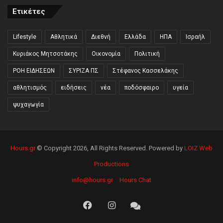
Ετικέτες
Lifestyle
Αθλητικά
Διεθνή
Ελλάδα
ΗΠΑ
Ισραήλ
Κυριάκος Μητσοτάκης
Οικονομία
Πολιτική
ΡΟΗ ΕΙΔΗΣΕΩΝ
ΣΥΡΙΖΑ ΠΣ
Στέφανος Κασσελάκης
αθλητισμός
ειδήσεις
νέα
ποδόσφαιρο
υγεία
ψυχαγωγία
Hours.gr
© Copyright 2026, All Rights Reserved. Powered by
LOIZ Web
Productions
info@hours.gr
Hours Chat
Facebook
Instagram
Hours