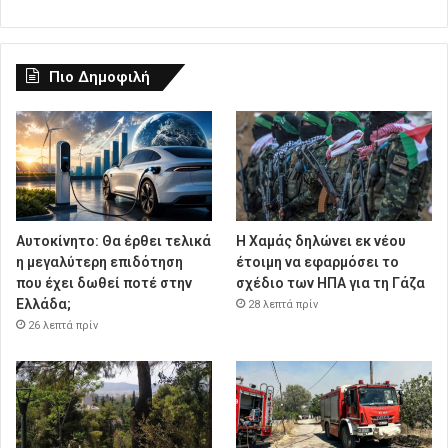
Πιο Δημοφιλή
Αυτοκίνητο: Θα έρθει τελικά
Η Χαμάς δηλώνει εκ νέου
η μεγαλύτερη επιδότηση
έτοιμη να εφαρμόσει το
που έχει δωθεί ποτέ στην
σχέδιο των ΗΠΑ για τη Γάζα
Ελλάδα;
28 λεπτά πρίν
26 λεπτά πρίν