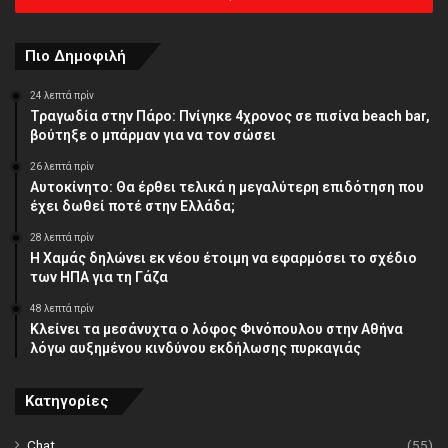
διεύθυνση
Πιο Δημοφιλή
24 λεπτά πρίν
Τραγωδία στην Πάρο: Πνίγηκε 4χρονος σε πισίνα beach bar,
βούτηξε ο μπάρμαν για να τον σώσει
26 λεπτά πρίν
Αυτοκίνητο: Θα έρθει τελικά η μεγαλύτερη επιδότηση που
έχει δωθεί ποτέ στην Ελλάδα;
28 λεπτά πρίν
Η Χαμάς δηλώνει εκ νέου έτοιμη να εφαρμόσει το σχέδιο
των ΗΠΑ για τη Γάζα
48 λεπτά πρίν
Κλείνει τα μεσάνυχτα ο λόφος Φινόπουλου στην Αθήνα
λόγω αυξημένου κινδύνου εκδήλωσης πυρκαγιάς
Κατηγορίες
Chat
(55)