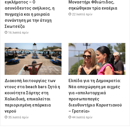
εγκλήματος – Ο
Μοναστήρι Φθιώτιδας,
ασυνόδευτος ανήλικος, η
σηκώθηκαν τρία εναέρια
πυγμαχία και η μοιραία
22 λεπτά πρίν
συνάντηση με την άτυχη
Σκωτσέζα
16 λεπτά πρίν
Διακοπή λειτουργίας των
Ελπίδα για τη Δημοκρατία:
ντους στα beach bars ζητά η
Νέα αποχώρηση με αιχμές
κοινότητα Σάρτης στη
για «απολυταρχικά
Χαλκιδική, επικαλείται
προσωποπαγές
περιορισμένη επάρκεια
διευθυντήριο Καρυστιανού
νερού
– Γρατσία»
35 λεπτά πρίν
44 λεπτά πρίν