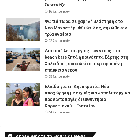
Σκωτσέζα
16 λεπτά πρίν
Φωτιά τώρα σε χαμηλή βλάστηση στο
Νέο Μοναστήρι Φθιώτιδας, σηκώθηκαν
τρία εναέρια
22 λεπτά πρίν
Διακοπή λειτουργίας των ντους στα
beach bars ζητά η κοινότητα Σάρτης στη
Χαλκιδική, επικαλείται περιορισμένη
επάρκεια νερού
35 λεπτά πρίν
Ελπίδα για τη Δημοκρατία: Νέα
αποχώρηση με αιχμές για «απολυταρχικά
προσωποπαγές διευθυντήριο
Καρυστιανού – Γρατσία»
44 λεπτά πρίν
Ακολουθήστε το Hours.gr News