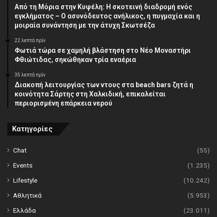
Από τη Μόρια στην Κυψέλη: Η σκοτεινή διαδρομή ενός
εγκλήματος – Ο ασυνόδευτος ανήλικος, η πυγμαχία και η
μοιραία συνάντηση με την άτυχη Σκωτσέζα
22 λεπτά πρίν
Φωτιά τώρα σε χαμηλή βλάστηση στο Νέο Μοναστήρι
Φθιώτιδας, σηκώθηκαν τρία εναέρια
35 λεπτά πρίν
Διακοπή λειτουργίας των ντους στα beach bars ζητά η
κοινότητα Σάρτης στη Χαλκιδική, επικαλείται
περιορισμένη επάρκεια νερού
Κατηγορίες
Chat
(55)
Events
(1.235)
Lifestyle
(10.242)
Αθλητικά
(5.953)
Ελλάδα
(23.011)