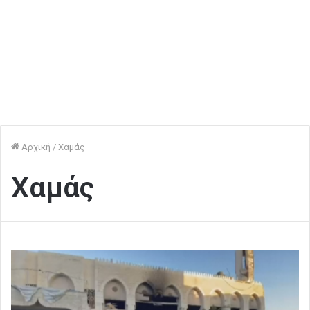
Αρχική
/
Xαμάς
Xαμάς