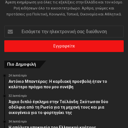
Άμεση ενημέρωση για όλες τις εξελίξεις στην Ελλάδα και τον κόσμο.
Ροή ειδήσεων όλο το εικοσιτετράωρο. Άρθρα, γνώμες και
προτάσεις για Πολιτική, Κοινωνία, Τοπικά, Οικονομία και Αθλητικά.
Εισάγετε
την
ηλεκτρονική
σας
διεύθυνση
Πιο Δημοφιλή
24 λεπτά πρίν
Αντόνιο Μπαντέρας: Η καρδιακή προσβολή ήταν το
καλύτερο πράγμα που μου συνέβη
32 λεπτά πρίν
Άγριο διπλό έγκλημα στην Ταϊλάνδη: Σκότωσαν δύο
αδέλφια από τη Ρωσία για τη μηχανή τους και μια
οικογένεια για το φορτηγάκι της
34 λεπτά πρίν
Η απόλυτη υποκρισία του Ελληνικού κράτους