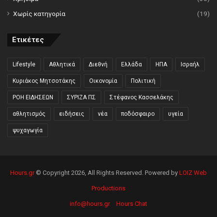
Χωρίς κατηγορία
(19)
Ετικέτες
Lifestyle
Αθλητικά
Διεθνή
Ελλάδα
ΗΠΑ
Ισραήλ
Κυριάκος Μητσοτάκης
Οικονομία
Πολιτική
ΡΟΗ ΕΙΔΗΣΕΩΝ
ΣΥΡΙΖΑ ΠΣ
Στέφανος Κασσελάκης
αθλητισμός
ειδήσεις
νέα
ποδόσφαιρο
υγεία
ψυχαγωγία
Hours.gr
© Copyright 2026, All Rights Reserved. Powered by
LOIZ Web
Productions
info@hours.gr
Hours Chat