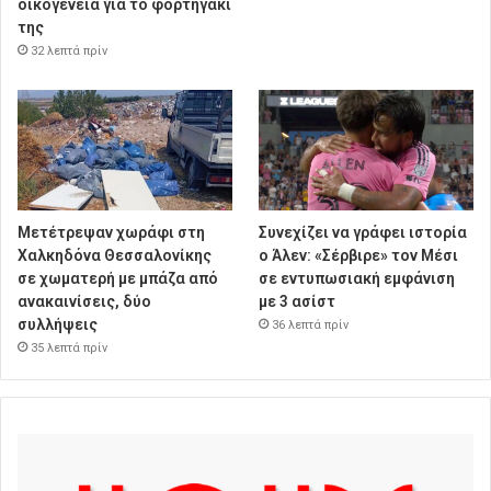
οικογένεια για το φορτηγάκι
της
32 λεπτά πρίν
Μετέτρεψαν χωράφι στη
Συνεχίζει να γράφει ιστορία
Χαλκηδόνα Θεσσαλονίκης
ο Άλεν: «Σέρβιρε» τον Μέσι
σε χωματερή με μπάζα από
σε εντυπωσιακή εμφάνιση
ανακαινίσεις, δύο
με 3 ασίστ
συλλήψεις
36 λεπτά πρίν
35 λεπτά πρίν