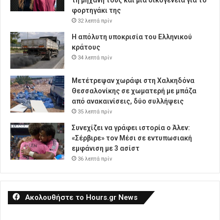
φορτηγάκι της
32 λεπτά πρίν
Η απόλυτη υποκρισία του Ελληνικού
κράτους
34 λεπτά πρίν
Μετέτρεψαν χωράφι στη Χαλκηδόνα
Θεσσαλονίκης σε χωματερή με μπάζα
από ανακαινίσεις, δύο συλλήψεις
35 λεπτά πρίν
Συνεχίζει να γράφει ιστορία ο Άλεν:
«Σέρβιρε» τον Μέσι σε εντυπωσιακή
εμφάνιση με 3 ασίστ
36 λεπτά πρίν
Ακολουθήστε το Hours.gr News