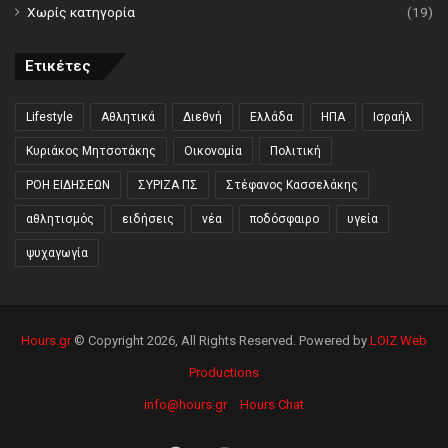
Χωρίς κατηγορία
(19)
Ετικέτες
Lifestyle
Αθλητικά
Διεθνή
Ελλάδα
ΗΠΑ
Ισραήλ
Κυριάκος Μητσοτάκης
Οικονομία
Πολιτική
ΡΟΗ ΕΙΔΗΣΕΩΝ
ΣΥΡΙΖΑ ΠΣ
Στέφανος Κασσελάκης
αθλητισμός
ειδήσεις
νέα
ποδόσφαιρο
υγεία
ψυχαγωγία
Hours.gr
© Copyright 2026, All Rights Reserved. Powered by
LOIZ Web
Productions
info@hours.gr
Hours Chat