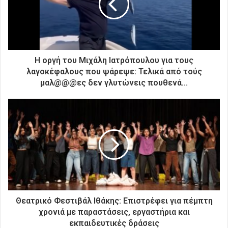
η
λ
ε
κ
τ
ρ
Η οργή του Μιχάλη Ιατρόπουλου για τους
ο
λαγοκέφαλους που ψάρεψε: Τελικά από τούς
ν
μαλ@@@ες δεν γλυτώνεις πουθενά...
ι
κ
ή
σ
α
ς
δ
ι
ε
ύ
θ
Θεατρικό Φεστιβάλ Ιθάκης: Επιστρέφει για πέμπτη
υ
χρονιά με παραστάσεις, εργαστήρια και
ν
εκπαιδευτικές δράσεις