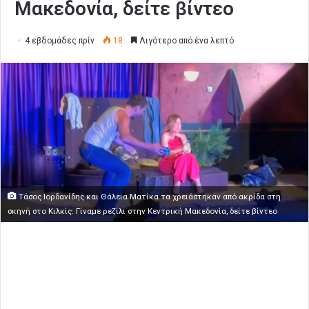
Μακεδονία, δείτε βίντεο
4 εβδομάδες πρίν
18
Λιγότερο από ένα λεπτό
Τάσος Ιορδανίδης και Θάλεια Ματίκα τα χρειάστηκαν από ακρίδα στη
σκηνή στο Κιλκίς: Γίναμε ρεζίλι στην Κεντρική Μακεδονία, δείτε βίντεο