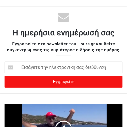
Η ημερήσια ενημέρωσή σας
Εγγραφείτε στο newsletter του Hours.gr και δείτε
συγκεντρωμένες τις κυριότερες ειδήσεις της ημέρας.
Ε
ι
σ
ά
γ
ε
τ
ε
τ
η
ν