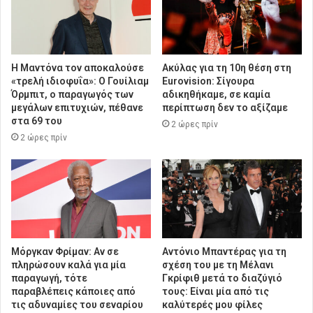
Η Μαντόνα τον αποκαλούσε
Ακύλας για τη 10η θέση στη
«τρελή ιδιοφυΐα»: Ο Γουίλιαμ
Eurovision: Σίγουρα
Όρμπιτ, ο παραγωγός των
αδικηθήκαμε, σε καμία
μεγάλων επιτυχιών, πέθανε
περίπτωση δεν το αξίζαμε
στα 69 του
2 ώρες πρίν
2 ώρες πρίν
Μόργκαν Φρίμαν: Αν σε
Αντόνιο Μπαντέρας για τη
πληρώσουν καλά για μία
σχέση του με τη Μέλανι
παραγωγή, τότε
Γκρίφιθ μετά το διαζύγιό
παραβλέπεις κάποιες από
τους: Είναι μία από τις
τις αδυναμίες του σεναρίου
καλύτερές μου φίλες