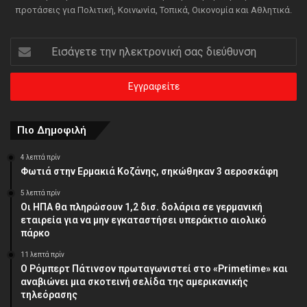
προτάσεις για Πολιτική, Κοινωνία, Τοπικά, Οικονομία και Αθλητικά.
Εισάγετε
την
ηλεκτρονική
σας
διεύθυνση
Πιο Δημοφιλή
4 λεπτά πρίν
Φωτιά στην Ερμακιά Κοζάνης, σηκώθηκαν 3 αεροσκάφη
5 λεπτά πρίν
Οι ΗΠΑ θα πληρώσουν 1,2 δισ. δολάρια σε γερμανική
εταιρεία για να μην εγκαταστήσει υπεράκτιο αιολικό
πάρκο
11 λεπτά πρίν
Ο Ρόμπερτ Πάτινσον πρωταγωνιστεί στο «Primetime» και
αναβιώνει μια σκοτεινή σελίδα της αμερικανικής
τηλεόρασης