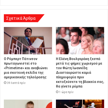
σ
η
Σχετικά Άρθρα
Ο Ρόμπερτ Πάτινσον
Η Ελένη Βουλγαράκη ξεσπά
πρωταγωνιστεί στο
μετά τις φήμες χωρισμού με
«Primetime» και αναβιώνει
τον Φώτη Ιωαννίδη:
μια σκοτεινή σελίδα της
Διασταυρώστε καμιά
αμερικανικής τηλεόρασης
πληροφορία πριν
εκτοξεύσετε τη βλακεία σας,
39 λεπτά πρίν
θα γίνετε ρόμπα
1 ώρα πρίν