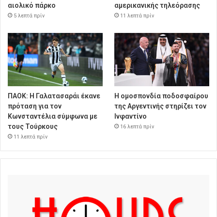
αιολικό πάρκο
αμερικανικής τηλεόρασης
5 λεπτά πρίν
11 λεπτά πρίν
ΠΑΟΚ: Η Γαλατασαράι έκανε
Η ομοσπονδία ποδοσφαίρου
πρόταση για τον
της Αργεντινής στηρίζει τον
Κωνσταντέλια σύμφωνα με
Ινφαντίνο
τους Τούρκους
16 λεπτά πρίν
11 λεπτά πρίν