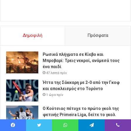
Δημοφιλή
Πρόσφατα
Ρωσικά πλήγματα σε Κίεβο και
Μπροβαρί: Τρεις νεκροί, ανάμεσά τους
ένα παιδί
47 λεπτά πρίν
Ήττα της Σάκκαρη με 2-0 από την Γκοφ
και αποκλεισμός στο Τορόντο
1 ώρα πρίν
Ο Κούτσιας πέτυχε το πρώτο γκολ της
φετινής Primeira Liga, δείτε το γκολ
1 ώρα πρίν
Facebook
Twitter
WhatsApp
Telegram
Viber