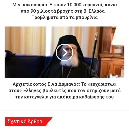
ρ
Μίνι κακοκαιρία: Έπεσαν 10.000 κεραυνοί, πάνω
ο
από 90 χιλιοστά βροχής στη Β. Ελλάδα –
ν
Προβλήματα από τα μπουρίνια
ι
κ
ή
σ
α
ς
δ
ι
ε
ύ
θ
Αρχιεπίσκοπος Σινά Δαμιανός: Το «ευχαριστώ»
υ
στους Έλληνες βουλευτές που τον στηρίζουν μετά
ν
την καταγγελία για απόπειρα καθαίρεσής του
σ
η
Σχετικά Άρθρα