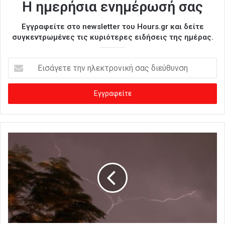
Η ημερήσια ενημέρωσή σας
Εγγραφείτε στο newsletter του Hours.gr και δείτε
συγκεντρωμένες τις κυριότερες ειδήσεις της ημέρας.
Ε
ι
σ
ά
γ
ε
τ
ε
τ
η
ν
η
λ
ε
κ
τ