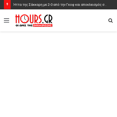
Ο Κούτσιας πέτυχε το πρώτο γκολ της φετινής Primeira Liga, δείτε το γκολ
Μενού
Α
γι