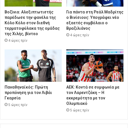
Βοζίνια: Αλεξιπτωτιστής
Για πάντα στη Ρεάλ Μαδρίτης
παρέδωσε την φανέλα της
ο Βινίσιους: Υπογράφει νέο
Κόλο Κόλο στον διεθνή
εξαετές συμβόλαιο ο
τερματοφύλακα της ομάδας
Βραζιλιάνος
της Χιλής, βίντεο
4 ώρες πρίν
4 ώρες πρίν
Παναθηναϊκός: Πρώτη
ΑΕΚ: Κοντά σε συμφωνία με
προπόνηση για τον Λιβάι
τον Λαρεντζάκη – Η
Γκαρσία
εκκρεμότητα με τον
Ολυμπιακό
5 ώρες πρίν
5 ώρες πρίν