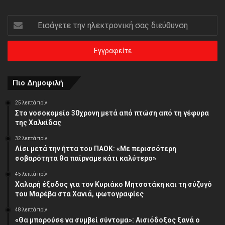
Εισάγετε
την
ηλεκτρονική
σας
διεύθυνση
Πιο Δημοφιλή
25 λεπτά πρίν
Στο νοσοκομείο 30χρονη μετά από πτώση από τη γέφυρα
της Χαλκίδας
32 λεπτά πρίν
Λίσι μετά την ήττα του ΠΑΟΚ: «Με περισσότερη
σοβαρότητα θα παίρναμε κάτι καλύτερο»
45 λεπτά πρίν
Χαλαρή έξοδος για τον Κυριάκο Μητσοτάκη και τη σύζυγό
του Μαρέβα στα Χανιά, φωτογραφίες
48 λεπτά πρίν
«Θα μπορούσε να συμβεί σύντομα»: Αισιόδοξος ξανά ο