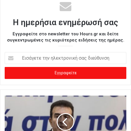
Η ημερήσια ενημέρωσή σας
Εγγραφείτε στο newsletter του Hours.gr και δείτε
συγκεντρωμένες τις κυριότερες ειδήσεις της ημέρας.
Ε
ι
σ
ά
γ
ε
τ
ε
τ
η
ν
η
λ