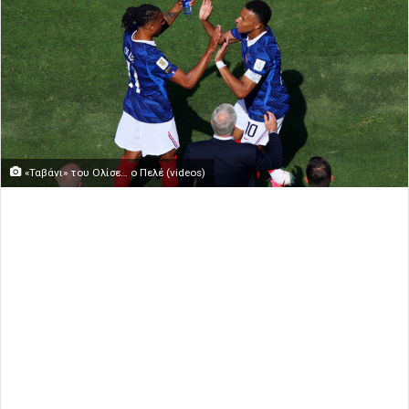
«Ταβάνι» του Ολίσε… ο Πελέ (videos)