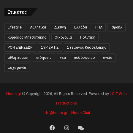
Ετικέτες
Lifestyle
Αθλητικά
Διεθνή
Ελλάδα
ΗΠΑ
Ισραήλ
Κυριάκος Μητσοτάκης
Οικονομία
Πολιτική
ΡΟΗ ΕΙΔΗΣΕΩΝ
ΣΥΡΙΖΑ ΠΣ
Στέφανος Κασσελάκης
αθλητισμός
ειδήσεις
νέα
ποδόσφαιρο
υγεία
ψυχαγωγία
Hours.gr
© Copyright 2026, All Rights Reserved. Powered by
LOIZ Web
Productions
info@hours.gr
Hours Chat
Facebook
Instagram
Hours