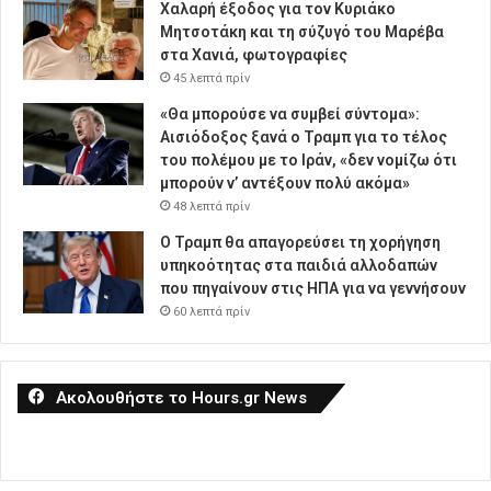
Χαλαρή έξοδος για τον Κυριάκο
Μητσοτάκη και τη σύζυγό του Μαρέβα
στα Χανιά, φωτογραφίες
45 λεπτά πρίν
«Θα μπορούσε να συμβεί σύντομα»:
Αισιόδοξος ξανά ο Τραμπ για το τέλος
του πολέμου με το Ιράν, «δεν νομίζω ότι
μπορούν ν’ αντέξουν πολύ ακόμα»
48 λεπτά πρίν
Ο Τραμπ θα απαγορεύσει τη χορήγηση
υπηκοότητας στα παιδιά αλλοδαπών
που πηγαίνουν στις ΗΠΑ για να γεννήσουν
60 λεπτά πρίν
Ακολουθήστε το Hours.gr News