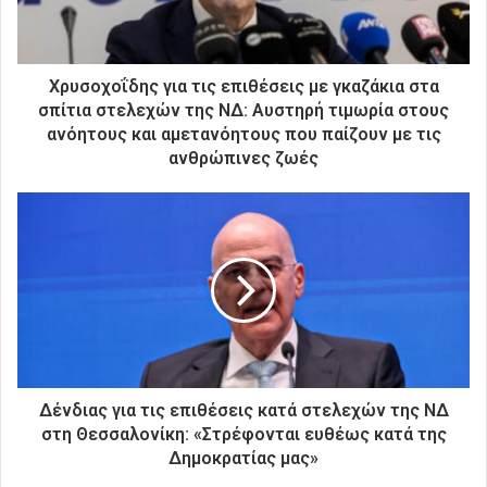
ε
κ
τ
ρ
Χρυσοχοΐδης για τις επιθέσεις με γκαζάκια στα
ο
σπίτια στελεχών της ΝΔ: Αυστηρή τιμωρία στους
ν
ανόητους και αμετανόητους που παίζουν με τις
ι
ανθρώπινες ζωές
κ
ή
σ
α
ς
δ
ι
ε
ύ
θ
υ
Δένδιας για τις επιθέσεις κατά στελεχών της ΝΔ
ν
στη Θεσσαλονίκη: «Στρέφονται ευθέως κατά της
σ
Δημοκρατίας μας»
η