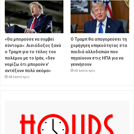
«Θα μπορούσε να συμβεί
Ο Τραμπ θα απαγορεύσει τη
σύντομα»: Αισιόδοξος ξανά
χορήγηση υπηκοότητας στα
ο Τραμπ για το τέλος του
παιδιά αλλοδαπών που
πολέμου με το Ιράν, «δεν
πηγαίνουν στις ΗΠΑ για να
νομίζω ότι μπορούν ν’
γεννήσουν
αντέξουν πολύ ακόμα»
60 λεπτά πρίν
48 λεπτά πρίν