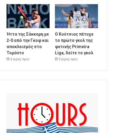
Ήττα της Σάκκαρη με
Ο Κούτσιας πέτυχε
2-0 από την Γκοφ και
το πρώτο γκολ της
αποκλεισμός στο
φετινής Primeira
Τορόντο
Liga, δείτε το γκολ
3 ώρες πρίν
3 ώρες πρίν