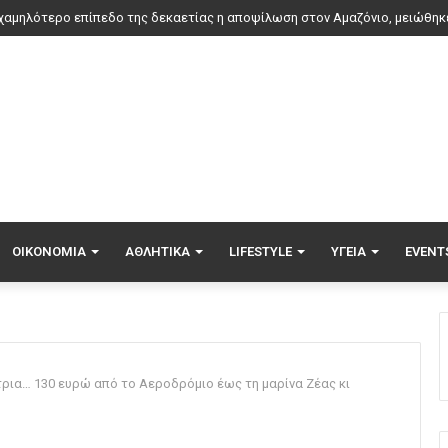
ος για τουρίστες στη Μποτσουάνα: Ιπποπόταμος καταδιώκει το σκάφος το
ΟΙΚΟΝΟΜΊΑ
ΑΘΛΗΤΙΚΆ
LIFESTYLE
ΥΓΕΊΑ
EVENT
τρια… 130 ευρώ από το Αεροδρόμιο έως τη μαρίνα Ζέας κι