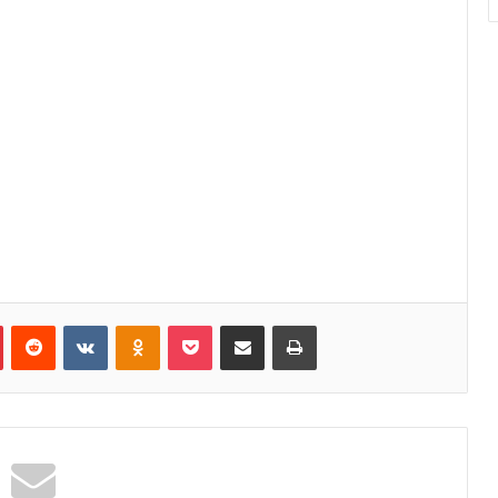
Pinterest
Reddit
VKontakte
Odnoklassniki
Pocket
Κοινοποίηση μέσω Email
Εκτύπωση