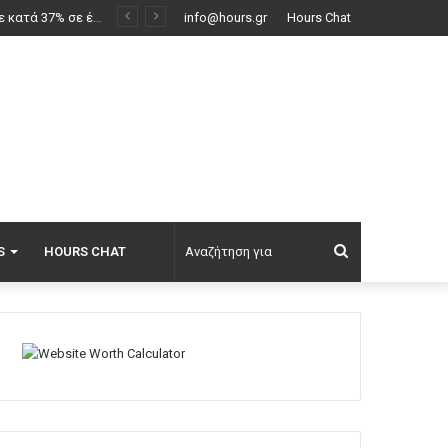
υς, δείτε βίντεο
info@hours.gr
Hours Chat
Αναζήτηση
S
HOURS CHAT
για