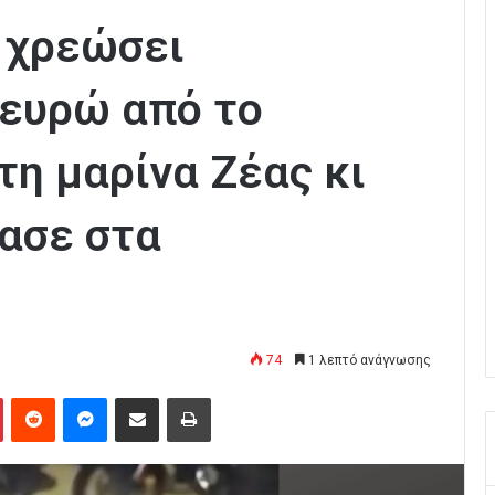
α χρεώσει
 ευρώ από το
τη μαρίνα Ζέας κι
μασε στα
74
1 λεπτό ανάγνωσης
Pinterest
Reddit
Messenger
Κοινοποίηση μέσω Email
Εκτύπωση