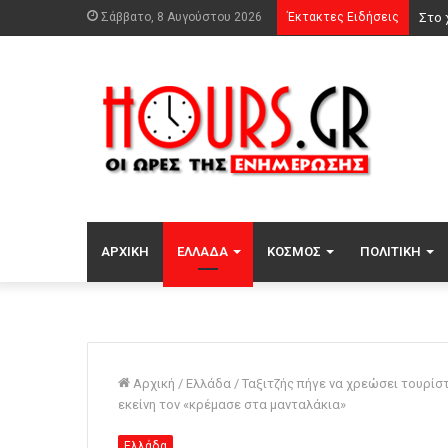
Σάββατο, 8 Αυγούστου 2026
Έκτακτες Ειδήσεις
Τρόμ
ΑΡΧΙΚΉ
ΕΛΛΆΔΑ
ΚΌΣΜΟΣ
ΠΟΛΙΤΙΚΉ
Αρχική
/
Ελλάδα
/
Ταξιτζής πήγε να χρεώσει τουρίσ
εκείνη τον «κρέμασε στα μανταλάκια»
Ελλάδα