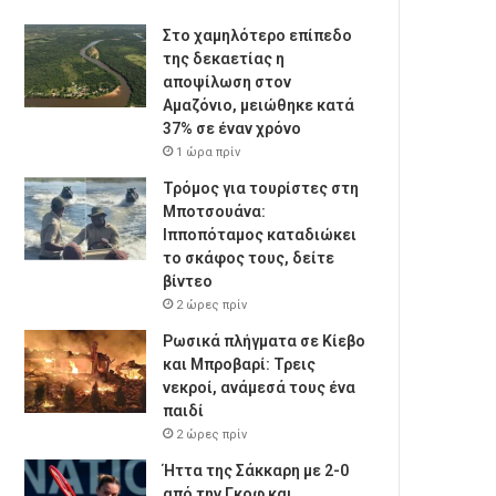
Στο χαμηλότερο επίπεδο
της δεκαετίας η
αποψίλωση στον
Αμαζόνιο, μειώθηκε κατά
37% σε έναν χρόνο
1 ώρα πρίν
Τρόμος για τουρίστες στη
Μποτσουάνα:
Ιπποπόταμος καταδιώκει
το σκάφος τους, δείτε
βίντεο
2 ώρες πρίν
Ρωσικά πλήγματα σε Κίεβο
και Μπροβαρί: Τρεις
νεκροί, ανάμεσά τους ένα
παιδί
2 ώρες πρίν
Ήττα της Σάκκαρη με 2-0
από την Γκοφ και