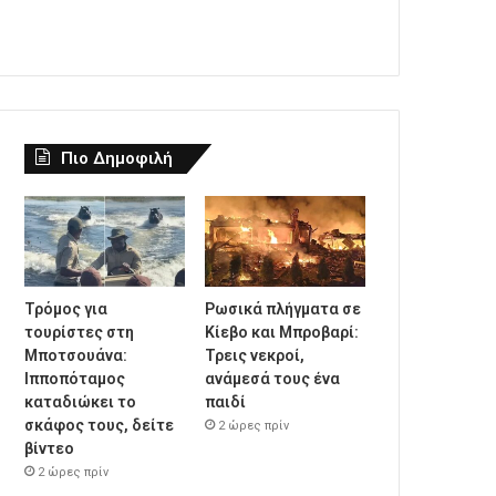
Πιο Δημοφιλή
Τρόμος για
Ρωσικά πλήγματα σε
τουρίστες στη
Κίεβο και Μπροβαρί:
Μποτσουάνα:
Τρεις νεκροί,
Ιπποπόταμος
ανάμεσά τους ένα
καταδιώκει το
παιδί
σκάφος τους, δείτε
2 ώρες πρίν
βίντεο
2 ώρες πρίν