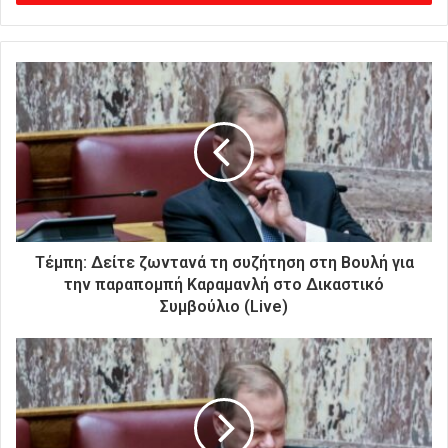
γ
ε
τ
ε
τ
η
ν
η
λ
ε
κ
τ
ρ
Τέμπη: Δείτε ζωντανά τη συζήτηση στη Βουλή για
ο
την παραπομπή Καραμανλή στο Δικαστικό
ν
Συμβούλιο (Live)
ι
κ
ή
σ
α
ς