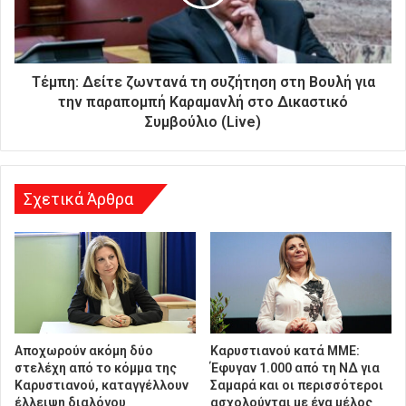
δ
ι
ε
ύ
θ
Τέμπη: Δείτε ζωντανά τη συζήτηση στη Βουλή για
υ
την παραπομπή Καραμανλή στο Δικαστικό
ν
Συμβούλιο (Live)
σ
η
Σχετικά Άρθρα
Αποχωρούν ακόμη δύο
Καρυστιανού κατά ΜΜΕ:
στελέχη από το κόμμα της
Έφυγαν 1.000 από τη ΝΔ για
Καρυστιανού, καταγγέλλουν
Σαμαρά και οι περισσότεροι
έλλειψη διαλόγου
ασχολούνται με ένα μέλος