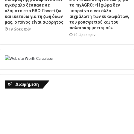
εγκέφαλο ξέσπασε σε
το myAGRO: «Η χώρα δεν
κλάματα στο BBC: Γονατίζω
μπορεί να είναι άλλο
και ικετεύω για τη ζωή όλων
αιχμάλωτη των κυκλωμάτων,
μας, ο πόνος είναι αφόρητος
του ρουσφετιού και του
παλαιοκομματισμού»
19 ώρες πρίν
19 ώρες πρίν
Διαφήμιση