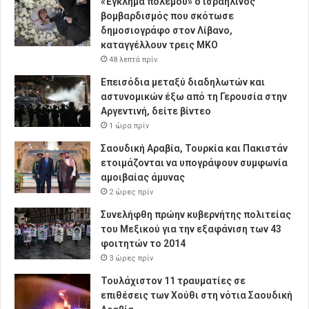
«Έγκλημα πολέμου» ο ισραηλινός
βομβαρδισμός που σκότωσε
δημοσιογράφο στον Λίβανο,
καταγγέλλουν τρεις ΜΚΟ
48 λεπτά πρίν
Επεισόδια μεταξύ διαδηλωτών και
αστυνομικών έξω από τη Γερουσία στην
Αργεντινή, δείτε βίντεο
1 ώρα πρίν
Σαουδική Αραβία, Τουρκία και Πακιστάν
ετοιμάζονται να υπογράψουν συμφωνία
αμοιβαίας άμυνας
2 ώρες πρίν
Συνελήφθη πρώην κυβερνήτης πολιτείας
του Μεξικού για την εξαφάνιση των 43
φοιτητών το 2014
3 ώρες πρίν
Τουλάχιστον 11 τραυματίες σε
επιθέσεις των Χούθι στη νότια Σαουδική