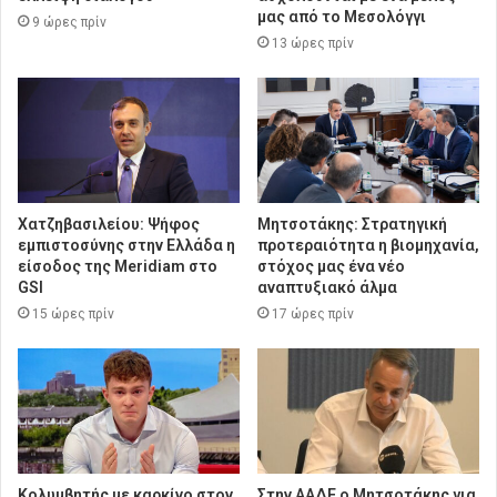
μας από το Μεσολόγγι
9 ώρες πρίν
13 ώρες πρίν
Χατζηβασιλείου: Ψήφος
Μητσοτάκης: Στρατηγική
εμπιστοσύνης στην Ελλάδα η
προτεραιότητα η βιομηχανία,
είσοδος της Meridiam στο
στόχος μας ένα νέο
GSI
αναπτυξιακό άλμα
15 ώρες πρίν
17 ώρες πρίν
Κολυμβητής με καρκίνο στον
Στην ΑΑΔΕ ο Μητσοτάκης για