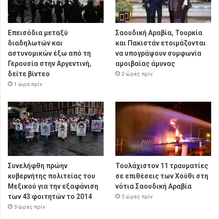
Επεισόδια μεταξύ
Σαουδική Αραβία, Τουρκία
διαδηλωτών και
και Πακιστάν ετοιμάζονται
αστυνομικών έξω από τη
να υπογράψουν συμφωνία
Γερουσία στην Αργεντινή,
αμοιβαίας άμυνας
δείτε βίντεο
2 ώρες πρίν
1 ώρα πρίν
Συνελήφθη πρώην
Τουλάχιστον 11 τραυματίες
κυβερνήτης πολιτείας του
σε επιθέσεις των Χούθι στη
Μεξικού για την εξαφάνιση
νότια Σαουδική Αραβία
των 43 φοιτητών το 2014
3 ώρες πρίν
3 ώρες πρίν