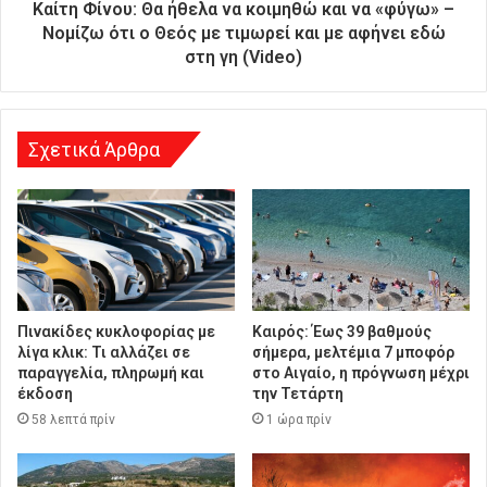
θ
Καίτη Φίνου: Θα ήθελα να κοιμηθώ και να «φύγω» –
υ
Νομίζω ότι ο Θεός με τιμωρεί και με αφήνει εδώ
ν
στη γη (Video)
σ
η
Σχετικά Άρθρα
Πινακίδες κυκλοφορίας με
Καιρός: Έως 39 βαθμούς
λίγα κλικ: Τι αλλάζει σε
σήμερα, μελτέμια 7 μποφόρ
παραγγελία, πληρωμή και
στο Αιγαίο, η πρόγνωση μέχρι
έκδοση
την Τετάρτη
58 λεπτά πρίν
1 ώρα πρίν