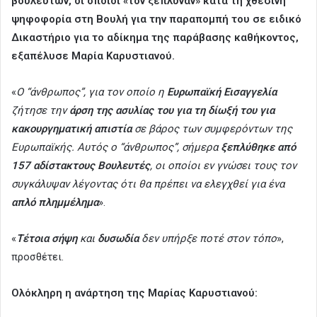
βουλευτών, οι οποίοι «τον ξέπλυναν» κατά τη χθεσινή
ψηφοφορία στη Βουλή για την παραπομπή του σε ειδικό
Δικαστήριο για το αδίκημα της παράβασης καθήκοντος,
εξαπέλυσε Μαρία Καρυστιανού.
«
Ο “άνθρωπος”, για τον οποίο η
Ευρωπαϊκή Εισαγγελία
ζήτησε την
άρση της ασυλίας του για τη δίωξή του για
κακουργηματική απιστία
σε βάρος των συμφερόντων της
Ευρωπαϊκής. Αυτός ο “άνθρωπος”, σήμερα
ξεπλύθηκε από
157 αδίστακτους Βουλευτές
, οι οποίοι εν γνώσει τους τον
συγκάλυψαν λέγοντας ότι θα πρέπει να ελεγχθεί για ένα
απλό πλημμέλημα
».
«
Τέτοια σήψη
και
δυσωδία
δεν υπήρξε ποτέ στον τόπο
»,
προσθέτει.
Ολόκληρη η ανάρτηση της Μαρίας Καρυστιανού: