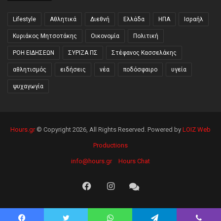
Lifestyle
Αθλητικά
Διεθνή
Ελλάδα
ΗΠΑ
Ισραήλ
Κυριάκος Μητσοτάκης
Οικονομία
Πολιτική
ΡΟΗ ΕΙΔΗΣΕΩΝ
ΣΥΡΙΖΑ ΠΣ
Στέφανος Κασσελάκης
αθλητισμός
ειδήσεις
νέα
ποδόσφαιρο
υγεία
ψυχαγωγία
Hours.gr
© Copyright 2026, All Rights Reserved. Powered by
LOIZ Web
Productions
info@hours.gr
Hours Chat
Facebook
Instagram
Hours
Chat