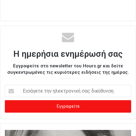
Η ημερήσια ενημέρωσή σας
Εγγραφείτε στο newsletter του Hours.gr και δείτε
συγκεντρωμένες τις κυριότερες ειδήσεις της ημέρας.
Ε
ι
σ
ά
γ
ε
τ
ε