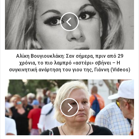
τ
η
ν
η
λ
ε
κ
τ
ρ
Αλίκη Βουγιουκλάκη: Σαν σήμερα, πριν από 29
ο
χρόνια, το πιο λαμπρό «αστέρι» σβήνει – Η
ν
συγκινητική ανάρτηση του γιου της, Γιάννη (Videos)
ι
κ
ή
σ
α
ς
δ
ι
ε
ύ