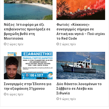
Νάξος: Ιστιοφόρο με έξι
Φωτιές: «Κόκκινος»
επιβαίνοντες προσάραξε σε
συναγερμός σήμερα σε
βραχώδη βυθό στη
Αττική και νησιά – Πού ισχύει
Μουτσούνα
το Red Code
2 ώρες πρίν
2 ώρες πρίν
Συναγερμός στην Έδεσσα για
Δύο θάνατοι λουομένων το
την εξαφάνιση 31χρονου
Σάββατο σε Λέσβο και
Σιθωνία
6 ώρες πρίν
9 ώρες πρίν