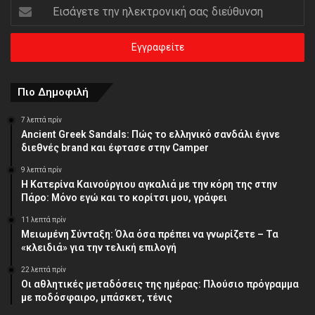
Εισάγετε
την
ηλεκτρονική
σας
διεύθυνση
Πιο Δημοφιλή
7 λεπτά πρίν
Ancient Greek Sandals: Πώς το ελληνικό σανδάλι έγινε
διεθνές brand και έφτασε στην Camper
9 λεπτά πρίν
Η Κατερίνα Καινούργιου αγκαλιά με την κόρη της στην
Πάρο: Μόνο εγώ και το κορίτσι μου, γράφει
11 λεπτά πρίν
Μειωμένη Σύνταξη: Όλα όσα πρέπει να γνωρίζετε – Τα
«κλειδιά» για την τελική επιλογή
22 λεπτά πρίν
Οι αθλητικές μεταδόσεις της ημέρας: Πλούσιο πρόγραμμα
με ποδόσφαιρο, μπάσκετ, τένις