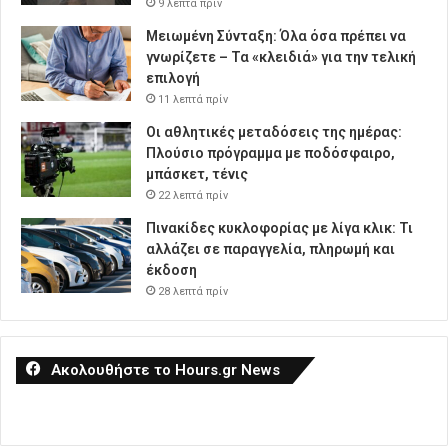
9 λεπτά πρίν
Μειωμένη Σύνταξη: Όλα όσα πρέπει να
γνωρίζετε – Τα «κλειδιά» για την τελική
επιλογή
11 λεπτά πρίν
Οι αθλητικές μεταδόσεις της ημέρας:
Πλούσιο πρόγραμμα με ποδόσφαιρο,
μπάσκετ, τένις
22 λεπτά πρίν
Πινακίδες κυκλοφορίας με λίγα κλικ: Τι
αλλάζει σε παραγγελία, πληρωμή και
έκδοση
28 λεπτά πρίν
Ακολουθήστε το Hours.gr News