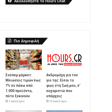
Ακολουθήστε το Hours Chat
Πιο Δημοφιλή
Σούπερ μάρκετ:
Ανδρομάχη για τον
Μειώσεις τιμών έως
γιο της: Είσαι το
7% σε πάνω από
φως στη ζωή μου, σ’
1.000 προϊόντα,
ευχαριστώ που
πότε ξεκινούν
υπάρχεις
7 λεπτά πρίν
14 λεπτά πρίν