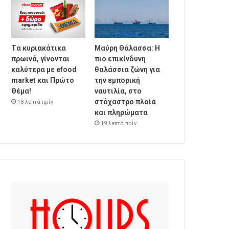
Tα κυριακάτικα
Μαύρη Θάλασσα: Η
πρωινά, γίνονται
πιο επικίνδυνη
καλύτερα με efood
θαλάσσια ζώνη για
market και Πρώτο
την εμπορική
Θέμα!
ναυτιλία, στο
στόχαστρο πλοία
18 λεπτά πρίν
και πληρώματα
19 λεπτά πρίν