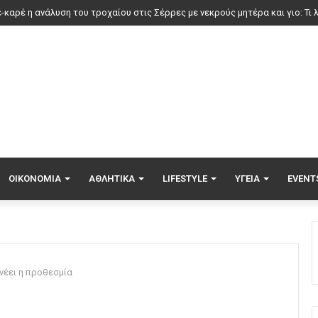
ερ μάρκετ: Μειώσεις τιμών έως 7% σε πάνω από 1.000 προϊόντα, πότε ξε
ΟΙΚΟΝΟΜΊΑ
ΑΘΛΗΤΙΚΆ
LIFESTYLE
ΥΓΕΊΑ
EVENT
νέει η προθεσμία