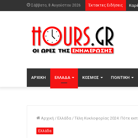
Σάββατο, 8 Αυγούστου 2026
Έκτακτες Ειδήσεις
Σούπ
ΑΡΧΙΚΉ
ΕΛΛΆΔΑ
ΚΌΣΜΟΣ
ΠΟΛΙΤΙΚΉ
Αρχική
/
Ελλάδα
/
Τέλη Κυκλοφορίας 2024: Πότε εκπ
Ελλάδα