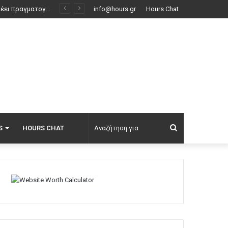
κινούν
info@hours.gr
Hours Chat
Αναζήτηση
S
HOURS CHAT
για