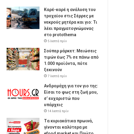
Καρέ-καρέ η ανάλυση του
τροχαίου στις Σέρρες με
νεκρούς μητέρα και γιο: Τι
λέει πραγματογνώμονας
στο protothema
5 λεπτά πρίν
Σούπερ μάρκετ: Μειώσεις
τιμών έως 7% σε πάνω από
1.000 προϊόντα, πότε
ξεκινούν
7 λεπτά πρίν
Ανδρομάχη για τον γιο της:
Είσαι το φως στη ζωή μου,
σ’ ευχαριστώ που
υπάρχεις
14 λεπτά πρίν
Tα κυριακάτικα πρωινά,
γίνονται καλύτερα με
efood market και Πρώτο