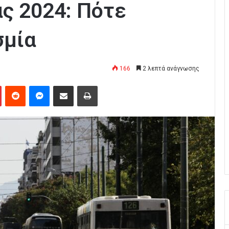
ς 2024: Πότε
σμία
166
2 λεπτά ανάγνωσης
Pinterest
Reddit
Messenger
Κοινοποίηση μέσω Email
Εκτύπωση