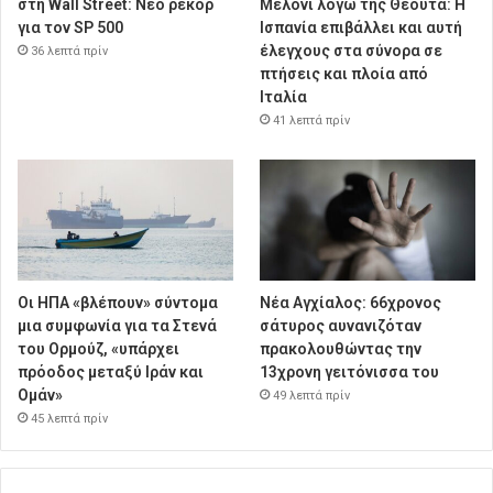
στη Wall Street: Νέο ρεκόρ
Μελόνι λόγω της Θέουτα: Η
για τον SP 500
Ισπανία επιβάλλει και αυτή
έλεγχους στα σύνορα σε
36 λεπτά πρίν
πτήσεις και πλοία από
Ιταλία
41 λεπτά πρίν
Οι ΗΠΑ «βλέπουν» σύντομα
Νέα Αγχίαλος: 66χρονος
μια συμφωνία για τα Στενά
σάτυρος αυνανιζόταν
του Ορμούζ, «υπάρχει
πρακολουθώντας την
πρόοδος μεταξύ Ιράν και
13χρονη γειτόνισσα του
Ομάν»
49 λεπτά πρίν
45 λεπτά πρίν