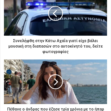
η
ν
η
λ
ε
κ
τ
ρ
Συνελήφθη στην Κάτω Αχαΐα γιατί είχε βάλει
ο
μουσική στη διαπασών στο αυτοκίνητό του, δείτε
ν
φωτογραφίες
ι
κ
ή
σ
α
ς
δ
ι
ε
ύ
θ
Πέθανε ο άνδρας που έζησε τρία χρόνια με το ήπαρ