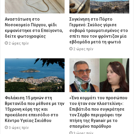
Αναστάτωση στο
Συγκίνηση στο Πόρτο
Νοσοκομείο Πύργου, φίδι
Γερμενό: Σκύλος γύρισε
εμφανίστηκε στα Επείγοντα,
σοβαρά τραυματισμένος στο
δείτε φωτογραφίες
σπίτι που τον φρόντιζαν μία
εβδομάδα μετά τη φωτιά
2 ώρες πρίν
2 ώρες πρίν
Φυλάκιση 15 μηνών στη
«Ένα κομμάτι του προσώπου
Βρετανίδα που μέθυσε με την
του ήταν σαν πλαστελίνη»:
15χρονη κόρη της και
Επιβάτιδα που συγκράτησε
προκάλεσε επεισόδιο στο
τον Σέρβο περιγράφει την
Κέντρο Υγείας Σκιάθου
πτήση της Ryanair με το
σπασμένο παράθυρο
3 ώρες πρίν
3 ώρες πρίν