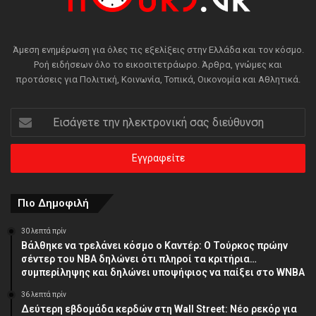
Άμεση ενημέρωση για όλες τις εξελίξεις στην Ελλάδα και τον κόσμο.
Ροή ειδήσεων όλο το εικοσιτετράωρο. Άρθρα, γνώμες και
προτάσεις για Πολιτική, Κοινωνία, Τοπικά, Οικονομία και Αθλητικά.
Εισάγετε
την
ηλεκτρονική
σας
διεύθυνση
Πιο Δημοφιλή
30 λεπτά πρίν
Βάλθηκε να τρελάνει κόσμο ο Καντέρ: Ο Τούρκος πρώην
σέντερ του NBA δηλώνει ότι πληροί τα κριτήρια…
συμπερίληψης και δηλώνει υποψήφιος να παίξει στο WNBA
36 λεπτά πρίν
Δεύτερη εβδομάδα κερδών στη Wall Street: Νέο ρεκόρ για