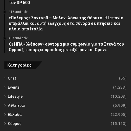
τον SP 500
41 λεπτά πρίν
«Πόλεμος» Σάντσεθ – Μελόνι λόγω της Θέουτα: Η Ισπανία
επιβάλλει και αυτή έλεγχους στα σύνορα σε πτήσεις και
πλοία από Ιταλία
45 λεπτά πρίν
Οι ΗΠΑ «βλέπουν» σύντομα μια συμφωνία για τα Στενά του
Ορμούζ, «υπάρχει πρόοδος μεταξύ Ιράν και Ομάν»
Κατηγορίες
Chat
(55)
Events
(1.233)
Lifestyle
(10.203)
Αθλητικά
(5.909)
Ελλάδα
(22.905)
Κόσμος
(15.110)