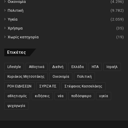
Οικονομία
(4.296)
Πολιτική
(9.782)
Υγεία
(2.059)
Χρήσιμα
(35)
Χωρίς κατηγορία
(19)
Ετικέτες
Lifestyle
Αθλητικά
Διεθνή
Ελλάδα
ΗΠΑ
Ισραήλ
Κυριάκος Μητσοτάκης
Οικονομία
Πολιτική
ΡΟΗ ΕΙΔΗΣΕΩΝ
ΣΥΡΙΖΑ ΠΣ
Στέφανος Κασσελάκης
αθλητισμός
ειδήσεις
νέα
ποδόσφαιρο
υγεία
ψυχαγωγία