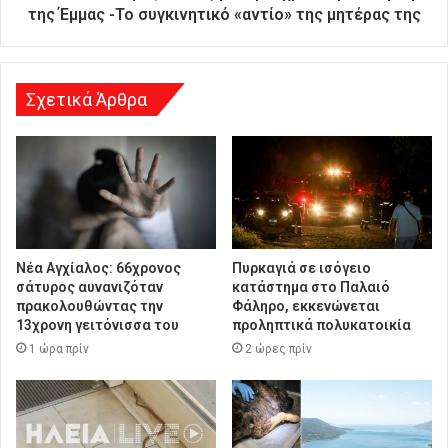
υ
της Έμμας -Το συγκινητικό «αντίο» της μητέρας της
ν
σ
η
Σχετικά Άρθρα
Νέα Αγχίαλος: 66χρονος
Πυρκαγιά σε ισόγειο
σάτυρος αυνανιζόταν
κατάστημα στο Παλαιό
πρακολουθώντας την
Φάληρο, εκκενώνεται
13χρονη γειτόνισσα του
προληπτικά πολυκατοικία
1 ώρα πρίν
2 ώρες πρίν