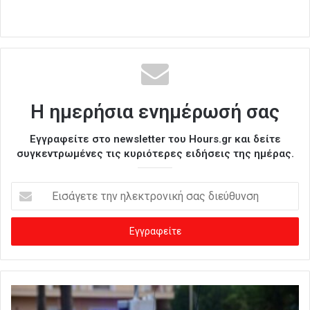
Η ημερήσια ενημέρωσή σας
Εγγραφείτε στο newsletter του Hours.gr και δείτε
συγκεντρωμένες τις κυριότερες ειδήσεις της ημέρας.
Ε
ι
σ
ά
γ
ε
τ
ε
τ