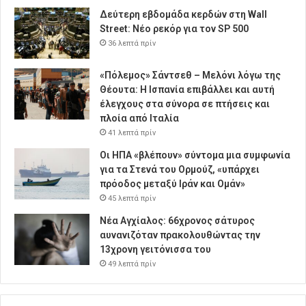
Δεύτερη εβδομάδα κερδών στη Wall
Street: Νέο ρεκόρ για τον SP 500
36 λεπτά πρίν
«Πόλεμος» Σάντσεθ – Μελόνι λόγω της
Θέουτα: Η Ισπανία επιβάλλει και αυτή
έλεγχους στα σύνορα σε πτήσεις και
πλοία από Ιταλία
41 λεπτά πρίν
Οι ΗΠΑ «βλέπουν» σύντομα μια συμφωνία
για τα Στενά του Ορμούζ, «υπάρχει
πρόοδος μεταξύ Ιράν και Ομάν»
45 λεπτά πρίν
Νέα Αγχίαλος: 66χρονος σάτυρος
αυνανιζόταν πρακολουθώντας την
13χρονη γειτόνισσα του
49 λεπτά πρίν