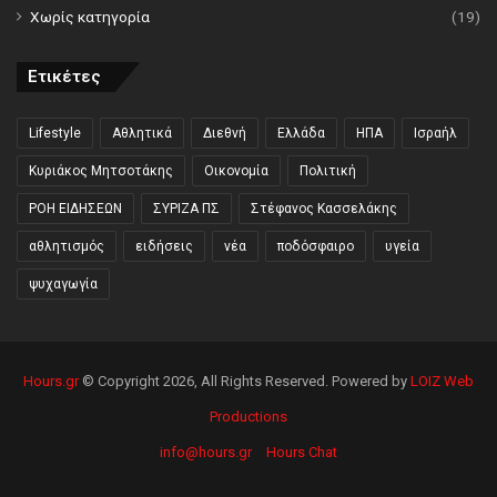
Χωρίς κατηγορία
(19)
Ετικέτες
Lifestyle
Αθλητικά
Διεθνή
Ελλάδα
ΗΠΑ
Ισραήλ
Κυριάκος Μητσοτάκης
Οικονομία
Πολιτική
ΡΟΗ ΕΙΔΗΣΕΩΝ
ΣΥΡΙΖΑ ΠΣ
Στέφανος Κασσελάκης
αθλητισμός
ειδήσεις
νέα
ποδόσφαιρο
υγεία
ψυχαγωγία
Hours.gr
© Copyright 2026, All Rights Reserved. Powered by
LOIZ Web
Productions
info@hours.gr
Hours Chat