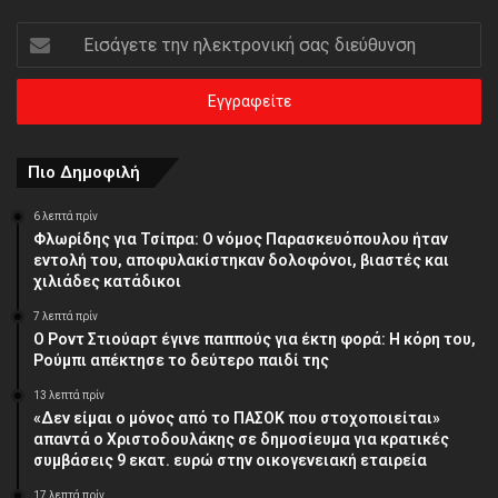
Εισάγετε
την
ηλεκτρονική
σας
διεύθυνση
Πιο Δημοφιλή
6 λεπτά πρίν
Φλωρίδης για Τσίπρα: Ο νόμος Παρασκευόπουλου ήταν
εντολή του, αποφυλακίστηκαν δολοφόνοι, βιαστές και
χιλιάδες κατάδικοι
7 λεπτά πρίν
Ο Ροντ Στιούαρτ έγινε παππούς για έκτη φορά: Η κόρη του,
Ρούμπι απέκτησε το δεύτερο παιδί της
13 λεπτά πρίν
«Δεν είμαι ο μόνος από το ΠΑΣΟΚ που στοχοποιείται»
απαντά ο Χριστοδουλάκης σε δημοσίευμα για κρατικές
συμβάσεις 9 εκατ. ευρώ στην οικογενειακή εταιρεία
17 λεπτά πρίν