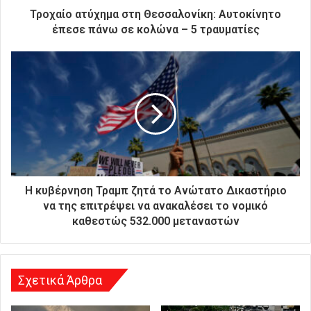
ρ
Τροχαίο ατύχημα στη Θεσσαλονίκη: Αυτοκίνητο
ο
έπεσε πάνω σε κολώνα – 5 τραυματίες
ν
ι
κ
ή
σ
α
ς
δ
ι
ε
ύ
Η κυβέρνηση Τραμπ ζητά το Ανώτατο Δικαστήριο
θ
να της επιτρέψει να ανακαλέσει το νομικό
υ
καθεστώς 532.000 μεταναστών
ν
σ
η
Σχετικά Άρθρα