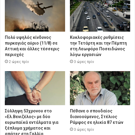
Πολύ υψηλός κίνδυνος
Κυκλοφοριακές ρυθμίσεις
πυρκαγιάς αύριο (11/8) σε
την Τετάρτη και την Πέμπτη
Αττική και άλλες τέσσερις
στη Λεωφόρο Ποσειδώνος
περιοχές
λόγω εργασιών
2 ώρες πρίν
3 ώρες πρίν
Σύλληψη 53χρονου στο
Πέθανε ο σπουδαίος
«Ελ.Βενιζέλος» με δύο
διανοούμενος, Στέλιος
ευρωπαϊκά εντάλματα για
Ράμφος σε ηλικία 87 ετών
ξέπλυμα χρήματος και
3 ώρες πρίν
απάτες στη Γαλλία