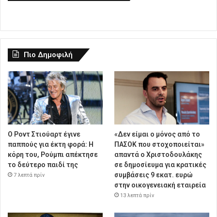
Πιο Δημοφιλή
Ο Ροντ Στιούαρτ έγινε
«Δεν είμαι ο μόνος από το
παππούς για έκτη φορά: Η
ΠΑΣΟΚ που στοχοποιείται»
κόρη του, Ρούμπι απέκτησε
απαντά ο Χριστοδουλάκης
το δεύτερο παιδί της
σε δημοσίευμα για κρατικές
συμβάσεις 9 εκατ. ευρώ
7 λεπτά πρίν
στην οικογενειακή εταιρεία
13 λεπτά πρίν