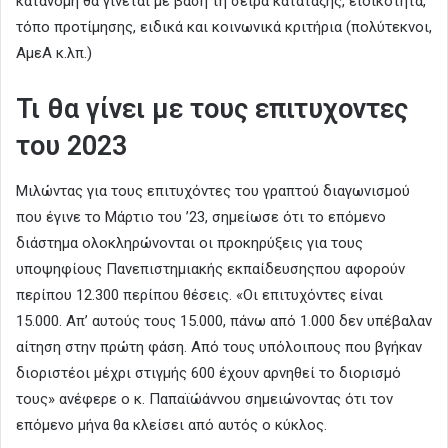
κατανομή θα γίνεται με βάση τη σειρά κατάταξης, ειδικότητα,
τόπο προτίμησης, ειδικά και κοινωνικά κριτήρια (πολύτεκνοι,
ΑμεΑ κ.λπ.)
Τι θα γίνει με τους επιτυχοντες
του 2023
Μιλώντας για τους επιτυχόντες του γραπτού διαγωνισμού
που έγινε το Μάρτιο του ’23, σημείωσε ότι το επόμενο
διάστημα ολοκληρώνονται οι προκηρύξεις για τους
υποψηφίους Πανεπιστημιακής εκπαίδευσηςπου αφορούν
περίπου 12.300 περίπου θέσεις. «Οι επιτυχόντες είναι
15.000. Απ’ αυτούς τους 15.000, πάνω από 1.000 δεν υπέβαλαν
αίτηση στην πρώτη φάση. Από τους υπόλοιπους που βγήκαν
διοριστέοι μέχρι στιγμής 600 έχουν αρνηθεί το διορισμό
τους» ανέφερε ο κ. Παπαϊώάννου σημειώνοντας ότι τον
επόμενο μήνα θα κλείσει από αυτός ο κύκλος.