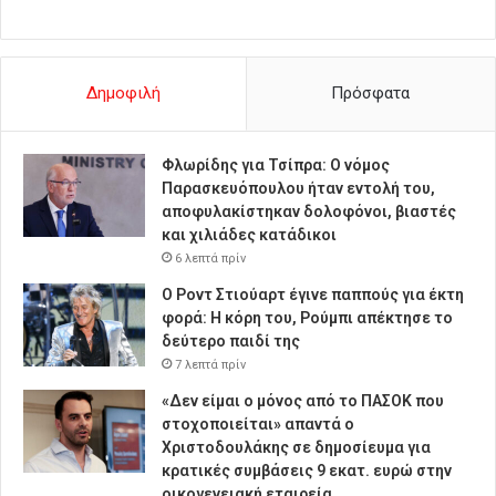
Δημοφιλή
Πρόσφατα
Φλωρίδης για Τσίπρα: Ο νόμος
Παρασκευόπουλου ήταν εντολή του,
αποφυλακίστηκαν δολοφόνοι, βιαστές
και χιλιάδες κατάδικοι
6 λεπτά πρίν
Ο Ροντ Στιούαρτ έγινε παππούς για έκτη
φορά: Η κόρη του, Ρούμπι απέκτησε το
δεύτερο παιδί της
7 λεπτά πρίν
«Δεν είμαι ο μόνος από το ΠΑΣΟΚ που
στοχοποιείται» απαντά ο
Χριστοδουλάκης σε δημοσίευμα για
κρατικές συμβάσεις 9 εκατ. ευρώ στην
οικογενειακή εταιρεία