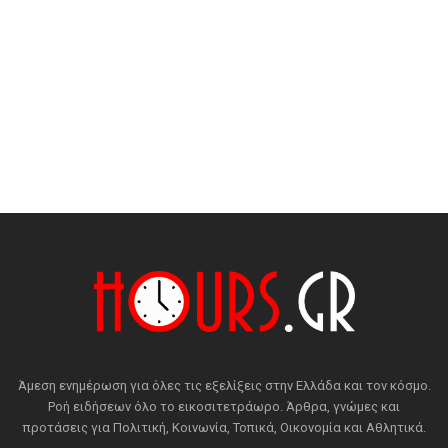
Άμεση ενημέρωση για όλες τις εξελίξεις στην Ελλάδα και τον κόσμο.
Ροή ειδήσεων όλο το εικοσιτετράωρο. Άρθρα, γνώμες και
προτάσεις για Πολιτική, Κοινωνία, Τοπικά, Οικονομία και Αθλητικά.