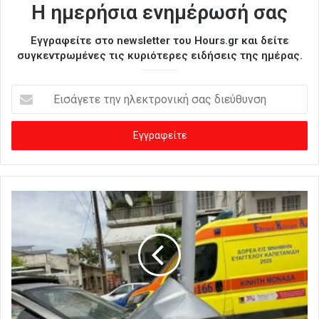
Η ημερήσια ενημέρωσή σας
Εγγραφείτε στο newsletter του Hours.gr και δείτε
συγκεντρωμένες τις κυριότερες ειδήσεις της ημέρας.
Ε
ι
σ
ά
γ
ε
τ
ε
τ
η
ν
η
λ
ε
κ
τ