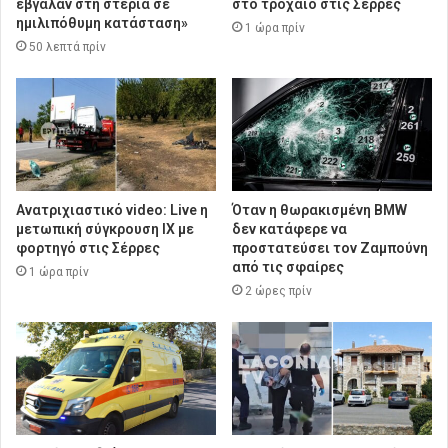
έβγαλαν στη στεριά σε
στο τροχαίο στις Σέρρες
ημιλιπόθυμη κατάσταση»
1 ώρα πρίν
50 λεπτά πρίν
Ανατριχιαστικό video: Live η
Όταν η θωρακισμένη BMW
μετωπική σύγκρουση ΙΧ με
δεν κατάφερε να
φορτηγό στις Σέρρες
προστατεύσει τον Ζαμπούνη
από τις σφαίρες
1 ώρα πρίν
2 ώρες πρίν