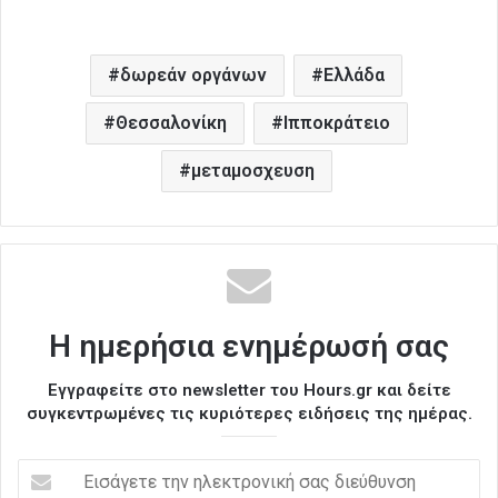
δωρεάν οργάνων
Ελλάδα
Θεσσαλονίκη
Ιπποκράτειο
μεταμοσχευση
Η ημερήσια ενημέρωσή σας
Εγγραφείτε στο newsletter του Hours.gr και δείτε
συγκεντρωμένες τις κυριότερες ειδήσεις της ημέρας.
Ε
ι