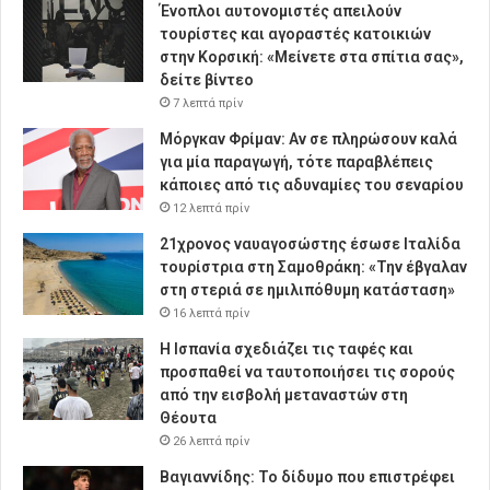
Ένοπλοι αυτονομιστές απειλούν
τουρίστες και αγοραστές κατοικιών
στην Κορσική: «Μείνετε στα σπίτια σας»,
δείτε βίντεο
7 λεπτά πρίν
Μόργκαν Φρίμαν: Αν σε πληρώσουν καλά
για μία παραγωγή, τότε παραβλέπεις
κάποιες από τις αδυναμίες του σεναρίου
12 λεπτά πρίν
21χρονος ναυαγοσώστης έσωσε Ιταλίδα
τουρίστρια στη Σαμοθράκη: «Την έβγαλαν
στη στεριά σε ημιλιπόθυμη κατάσταση»
16 λεπτά πρίν
Η Ισπανία σχεδιάζει τις ταφές και
προσπαθεί να ταυτοποιήσει τις σορούς
από την εισβολή μεταναστών στη
Θέουτα
26 λεπτά πρίν
Βαγιαννίδης: Το δίδυμο που επιστρέφει