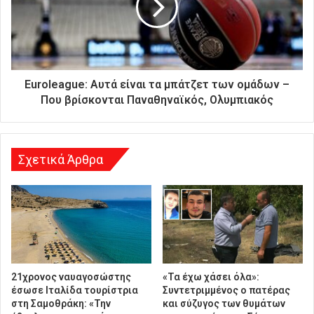
α
ς
δ
ι
ε
ύ
Euroleague: Αυτά είναι τα μπάτζετ των ομάδων –
θ
Που βρίσκονται Παναθηναϊκός, Ολυμπιακός
υ
ν
σ
η
Σχετικά Άρθρα
21χρονος ναυαγοσώστης
«Τα έχω χάσει όλα»:
έσωσε Ιταλίδα τουρίστρια
Συντετριμμένος ο πατέρας
στη Σαμοθράκη: «Την
και σύζυγος των θυμάτων