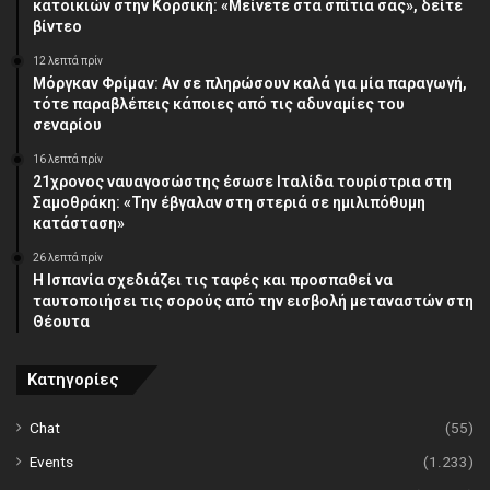
κατοικιών στην Κορσική: «Μείνετε στα σπίτια σας», δείτε
βίντεο
12 λεπτά πρίν
Μόργκαν Φρίμαν: Αν σε πληρώσουν καλά για μία παραγωγή,
τότε παραβλέπεις κάποιες από τις αδυναμίες του
σεναρίου
16 λεπτά πρίν
21χρονος ναυαγοσώστης έσωσε Ιταλίδα τουρίστρια στη
Σαμοθράκη: «Την έβγαλαν στη στεριά σε ημιλιπόθυμη
κατάσταση»
26 λεπτά πρίν
Η Ισπανία σχεδιάζει τις ταφές και προσπαθεί να
ταυτοποιήσει τις σορούς από την εισβολή μεταναστών στη
Θέουτα
Κατηγορίες
Chat
(55)
Events
(1.233)