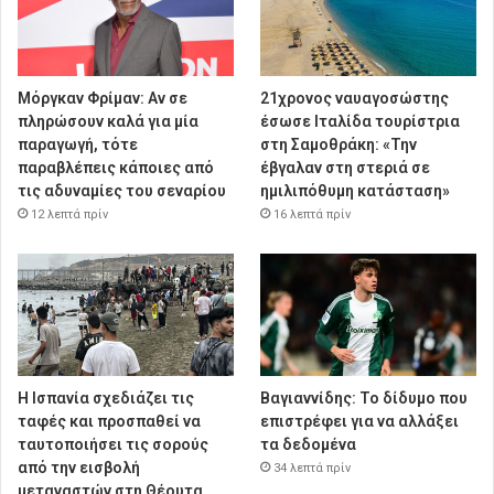
Μόργκαν Φρίμαν: Αν σε
21χρονος ναυαγοσώστης
πληρώσουν καλά για μία
έσωσε Ιταλίδα τουρίστρια
παραγωγή, τότε
στη Σαμοθράκη: «Την
παραβλέπεις κάποιες από
έβγαλαν στη στεριά σε
τις αδυναμίες του σεναρίου
ημιλιπόθυμη κατάσταση»
12 λεπτά πρίν
16 λεπτά πρίν
Η Ισπανία σχεδιάζει τις
Βαγιαννίδης: Το δίδυμο που
ταφές και προσπαθεί να
επιστρέφει για να αλλάξει
ταυτοποιήσει τις σορούς
τα δεδομένα
από την εισβολή
34 λεπτά πρίν
μεταναστών στη Θέουτα