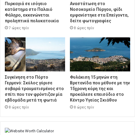
Πυρκαγιά σε ισόγειο
Αναστάτωση στο
κατάστημα στο Παλαιό
Νοσοκομείο Πύργου, φίδι
Φάληρο, εκκενώνεται
εμφανίστηκε στα Επείγοντα,
προληπτικά πολυκατοικία
δείτε φωτογραφίες
7 ώρες πρίν
8 ώρες πρίν
Συγκίνηση στο Πόρτο
Φυλάκιση 15 μηνών στη
Γερμενό: Σκύλος γύρισε
Βρετανίδα που μέθυσε με την
σοβαρά τραυματισμένος στο
15χρονη κόρη της και
σπίτι που τον φρόντιζαν μία
προκάλεσε επεισόδιο στο
εβδομάδα μετά τη φωτιά
Κέντρο Υγείας Σκιάθου
8 ώρες πρίν
8 ώρες πρίν