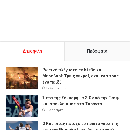
Δημοφιλή
Πρόσφατα
Ρωσικά πλήγματα σε Κίεβο και
Μπροβαρί: Τρεις νεκροί, ανάμεσά τους
ένα παιδί
47 λεπτά πρίν
Ήττα της Σάκκαρη με 2-0 από την Γκοφ
και αποκλεισμός στο Τορόντο
1 ώρα πρίν
Ο Κούτσιας πέτυχε το πρώτο γκολ της
φετινής Primeira Liga, δείτε το γκολ