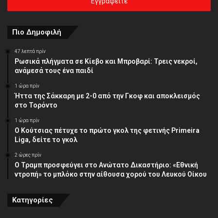
σας
διεύθυνση
Πιο Δημοφιλή
47 λεπτά πρίν
Ρωσικά πλήγματα σε Κίεβο και Μπροβαρί: Τρεις νεκροί,
ανάμεσά τους ένα παιδί
1 ώρα πρίν
Ήττα της Σάκκαρη με 2-0 από την Γκοφ και αποκλεισμός
στο Τορόντο
1 ώρα πρίν
Ο Κούτσιας πέτυχε το πρώτο γκολ της φετινής Primeira
Liga, δείτε το γκολ
2 ώρες πρίν
Ο Τραμπ προσφεύγει στο Ανώτατο Δικαστήριο: «Εθνική
ντροπή» το μπλόκο στην αίθουσα χορού του Λευκού Οίκου
Κατηγορίες