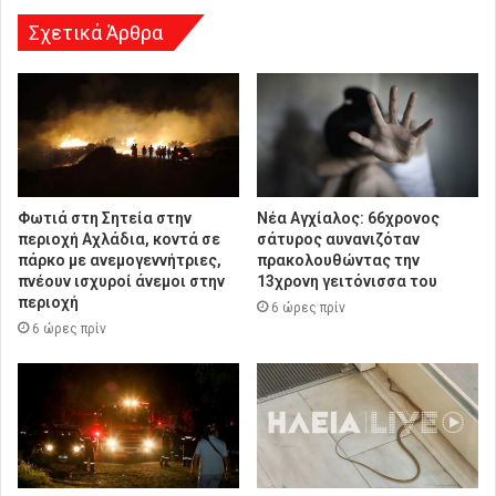
σ
η
Σχετικά Άρθρα
Φωτιά στη Σητεία στην
Νέα Αγχίαλος: 66χρονος
περιοχή Αχλάδια, κοντά σε
σάτυρος αυνανιζόταν
πάρκο με ανεμογεννήτριες,
πρακολουθώντας την
πνέουν ισχυροί άνεμοι στην
13χρονη γειτόνισσα του
περιοχή
6 ώρες πρίν
6 ώρες πρίν