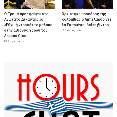
Ο Τραμπ προσφεύγει στο
Ορκίστηκε πρόεδρος της
Ανώτατο Δικαστήριο:
Κολομβίας ο Αμπελάρδο ντε
«Εθνική ντροπή» το μπλόκο
λα Εσπριέγια, δείτε βίντεο
στην αίθουσα χορού του
3 ώρες πρίν
Λευκού Οίκου
2 ώρες πρίν