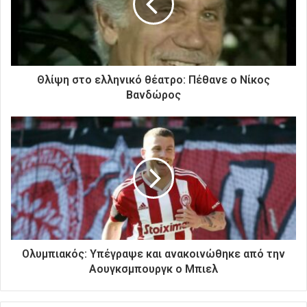
η
λ
ε
κ
τ
ρ
Θλίψη στο ελληνικό θέατρο: Πέθανε ο Νίκος
ο
Βανδώρος
ν
ι
κ
ή
σ
α
ς
δ
ι
ε
ύ
Oλυμπιακός: Υπέγραψε και ανακοινώθηκε από την
θ
Αουγκσμπουργκ ο Μπιελ
υ
ν