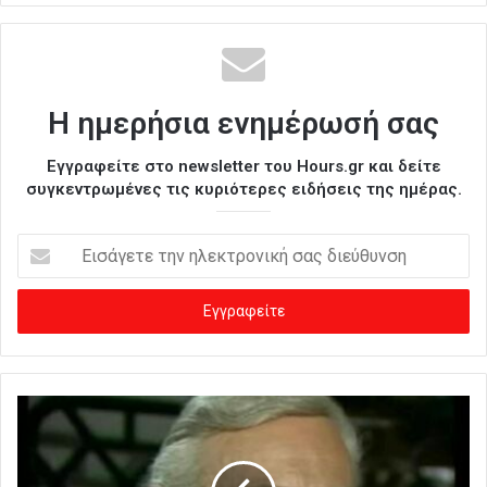
Η ημερήσια ενημέρωσή σας
Εγγραφείτε στο newsletter του Hours.gr και δείτε
συγκεντρωμένες τις κυριότερες ειδήσεις της ημέρας.
Ε
ι
σ
ά
γ
ε
τ
ε
τ
η
ν