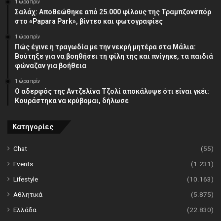
1 ώρα πρίν
Σαλάχ: Αποθεώθηκε από 25.000 φίλους της Τραμπζονσπόρ
στο «Papara Park», βίντεο και φωτογραφίες
1 ώρα πρίν
Πώς έγινε η τραγωδία με την νεκρή μητέρα στα Μάλια:
Βούτηξε για να βοηθήσει τη φίλη της και πνίγηκε, τα παιδιά
φώναζαν για βοήθεια
1 ώρα πρίν
Ο αδερφός της Αντζελίνα Τζολί αποκάλυψε ότι είναι γκέι:
Κουράστηκα να κρύβομαι, δήλωσε
Κατηγορίες
Chat
(55)
Events
(1.231)
Lifestyle
(10.163)
Αθλητικά
(5.875)
Ελλάδα
(22.830)