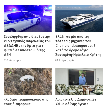
Συνελήφθησαν ο διευθυντής
Βλάβη σε μία από τις
κι ο τεχνικός ασφαλείας του
τέσσερις μηχανές του
ΔΕΔΔΗΕ στην Άρτα για τη
ChampionsLeaugue Jet 2
φωτιά σε υποσταθμό της
κατά το δρομολόγιο
ΔΕΗ
Σαντορίνη-Ηράκλειο Κρήτης
1 ώρα πρίν
2 ώρες πρίν
«Χυδαίο τραμπουκισμό από
Αριστοτέλης Δαμίγος: Σε
τους διάφορους
κλίμα οδύνης έγινε η