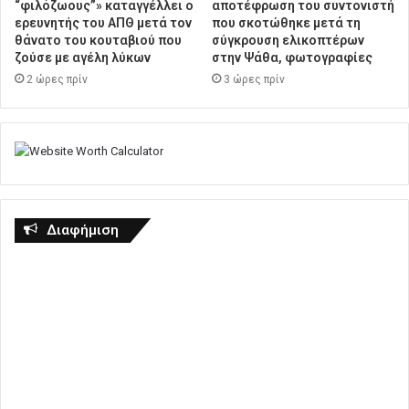
“φιλόζωους”» καταγγέλλει ο
αποτέφρωση του συντονιστή
ερευνητής του ΑΠΘ μετά τον
που σκοτώθηκε μετά τη
θάνατο του κουταβιού που
σύγκρουση ελικοπτέρων
ζούσε με αγέλη λύκων
στην Ψάθα, φωτογραφίες
2 ώρες πρίν
3 ώρες πρίν
Διαφήμιση