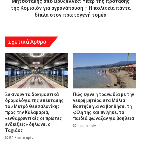
Μητσοτάκης από Βρυξέλλες: Υπέρ της πρότασης
υ
της Κομισιόν για αγρανάπαυση – Η πολιτεία πάντα
ν
δίπλα στον πρωτογενή τομέα
σ
η
Σχετικά Άρθρα
Ξεκινούν τα δοκιμαστικά
Πώς έγινε η τραγωδία με την
δρομολόγια της επέκτασης
νεκρή μητέρα στα Μάλια:
του Μετρό Θεσσαλονίκης
Βούτηξε για να βοηθήσει τη
προς την Καλαμαριά,
φίλη της και πνίγηκε, τα
«ενθαρρυντικές οι πρώτες
παιδιά φώναζαν για βοήθεια
ενδείξεις» δηλώνει ο
1 ώρα πρίν
Ταχιάος
59 λεπτά πρίν