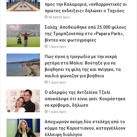
προς την Καλαμαριά, «ενθαρρυντικές οι
πρώτες ενδείξεις» δηλώνει ο Ταχιάος
56 λεπτά πρίν
Σαλάχ: Αποθεώθηκε από 25.000 φίλους
της Τραμπζονσπόρ στο «Papara Park»,
βίντεο και φωτογραφίες
1 ώρα πρίν
Πώς έγινε η τραγωδία με την νεκρή
μητέρα στα Μάλια: Βούτηξε για να
βοηθήσει τη φίλη της και πνίγηκε, τα
παιδιά φώναζαν για βοήθεια
1 ώρα πρίν
Ο αδερφός της Αντζελίνα Τζολί
αποκάλυψε ότι είναι γκέι: Κουράστηκα
να κρύβομαι, δήλωσε
1 ώρα πρίν
Αποχωρούν ακόμη δύο στελέχη από το
κόμμα της Καρυστιανού, καταγγέλλουν
έλλειψη διαλόγου