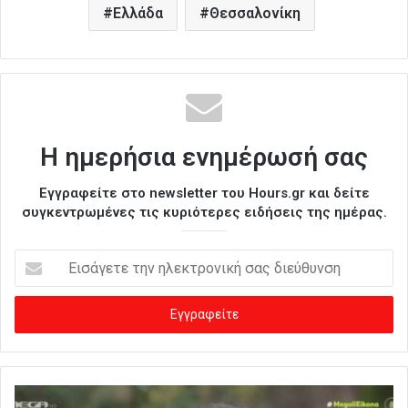
Ελλάδα
Θεσσαλονίκη
Η ημερήσια ενημέρωσή σας
Εγγραφείτε στο newsletter του Hours.gr και δείτε
συγκεντρωμένες τις κυριότερες ειδήσεις της ημέρας.
Ε
ι
σ
ά
γ
ε
τ
ε