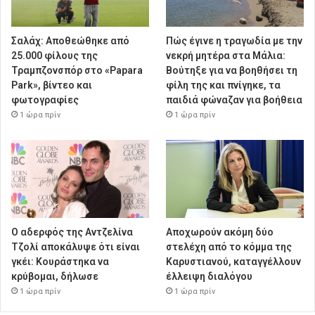
Σαλάχ: Αποθεώθηκε από
Πώς έγινε η τραγωδία με την
25.000 φίλους της
νεκρή μητέρα στα Μάλια:
Τραμπζονσπόρ στο «Papara
Βούτηξε για να βοηθήσει τη
Park», βίντεο και
φίλη της και πνίγηκε, τα
φωτογραφίες
παιδιά φώναζαν για βοήθεια
1 ώρα πρίν
1 ώρα πρίν
Ο αδερφός της Αντζελίνα
Αποχωρούν ακόμη δύο
Τζολί αποκάλυψε ότι είναι
στελέχη από το κόμμα της
γκέι: Κουράστηκα να
Καρυστιανού, καταγγέλλουν
κρύβομαι, δήλωσε
έλλειψη διαλόγου
1 ώρα πρίν
1 ώρα πρίν