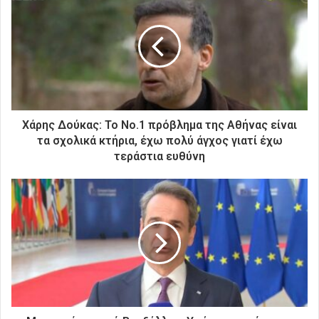
τ
η
ν
η
λ
ε
κ
τ
ρ
Χάρης Δούκας: Το Νο.1 πρόβλημα της Αθήνας είναι
ο
τα σχολικά κτήρια, έχω πολύ άγχος γιατί έχω
ν
τεράστια ευθύνη
ι
κ
ή
σ
α
ς
δ
ι
ε
ύ
θ