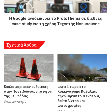
ε
ύ
θ
υ
Η Google αναδεικνύει το ProtoThema σε διεθνές
ν
case study για τη χρήση Τεχνητής Νοημοσύνης
σ
η
Σχετικά Άρθρα
Κυκλοφοριακές ρυθμίσεις
Φωτιά τώρα στο
στην Ποσειδώνος, στο ύψος
Κοκκινόχωμα Καβάλας,
της Γλυφάδας
σηκώθηκαν τρία εναέρια,
δείτε βίντεο και
54 λεπτά πρίν
φωτογραφίες