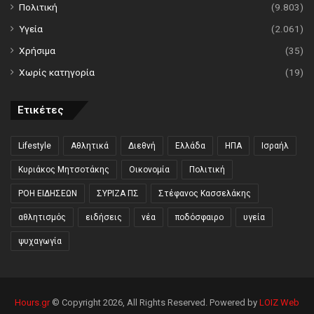
Πολιτική
(9.803)
Υγεία
(2.061)
Χρήσιμα
(35)
Χωρίς κατηγορία
(19)
Ετικέτες
Lifestyle
Αθλητικά
Διεθνή
Ελλάδα
ΗΠΑ
Ισραήλ
Κυριάκος Μητσοτάκης
Οικονομία
Πολιτική
ΡΟΗ ΕΙΔΗΣΕΩΝ
ΣΥΡΙΖΑ ΠΣ
Στέφανος Κασσελάκης
αθλητισμός
ειδήσεις
νέα
ποδόσφαιρο
υγεία
ψυχαγωγία
Hours.gr
© Copyright 2026, All Rights Reserved. Powered by
LOIZ Web