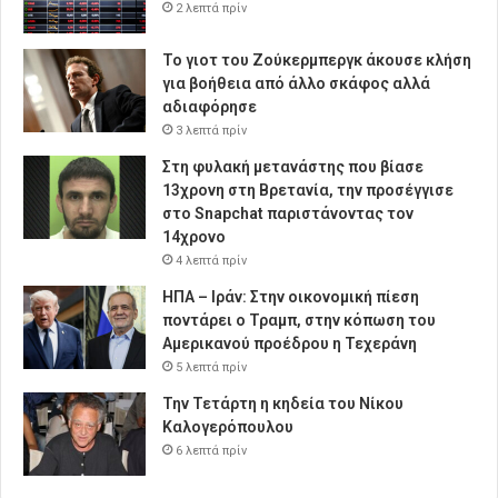
2 λεπτά πρίν
Το γιοτ του Ζούκερμπεργκ άκουσε κλήση
για βοήθεια από άλλο σκάφος αλλά
αδιαφόρησε
3 λεπτά πρίν
Στη φυλακή μετανάστης που βίασε
13χρονη στη Βρετανία, την προσέγγισε
στο Snapchat παριστάνοντας τον
14χρονο
4 λεπτά πρίν
ΗΠΑ – Ιράν: Στην οικονομική πίεση
ποντάρει ο Τραμπ, στην κόπωση του
Αμερικανού προέδρου η Τεχεράνη
5 λεπτά πρίν
Την Τετάρτη η κηδεία του Νίκου
Καλογερόπουλου
6 λεπτά πρίν