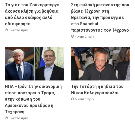
Το γιοτ του Ζούκερμπεργκ
Στη φυλακή μετανάστης που
άκουσε κλήση για βοήθεια
βίασε 13χρονη στη
από άλλο σκάφος αλλά
Βρετανία, την προσέγγισε
αδιαφόρησε
στο Snapchat
παριστάνοντας τον 14χρονο
3 λεπτά πρίν
4 λεπτά πρίν
ΗΠΑ – Ιράν: Στην οικονομική
Την Τετάρτη η κηδεία του
πίεση ποντάρει ο Τραμπ,
Νίκου Καλογερόπουλου
στην κόπωση του
6 λεπτά πρίν
Αμερικανού προέδρου η
Τεχεράνη
5 λεπτά πρίν