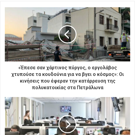
τ
ε
τ
η
ν
η
λ
ε
κ
τ
ρ
«Έπεσε σαν χάρτινος πύργος, ο εργολάβος
ο
χτυπούσε τα κουδούνια για να βγει ο κόσμος»: Οι
ν
κινήσεις που έφεραν την κατάρρευση της
ι
πολυκατοικίας στα Πετράλωνα
κ
ή
σ
α
ς
δ
ι