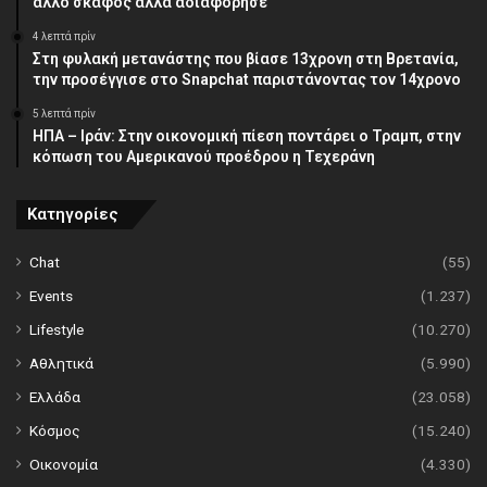
άλλο σκάφος αλλά αδιαφόρησε
4 λεπτά πρίν
Στη φυλακή μετανάστης που βίασε 13χρονη στη Βρετανία,
την προσέγγισε στο Snapchat παριστάνοντας τον 14χρονο
5 λεπτά πρίν
ΗΠΑ – Ιράν: Στην οικονομική πίεση ποντάρει ο Τραμπ, στην
κόπωση του Αμερικανού προέδρου η Τεχεράνη
Κατηγορίες
Chat
(55)
Events
(1.237)
Lifestyle
(10.270)
Αθλητικά
(5.990)
Ελλάδα
(23.058)
Κόσμος
(15.240)
Οικονομία
(4.330)