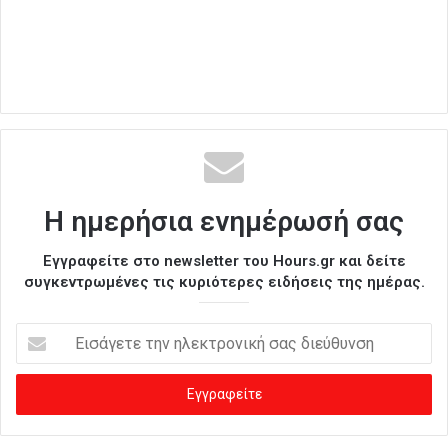
Η ημερήσια ενημέρωσή σας
Εγγραφείτε στο newsletter του Hours.gr και δείτε
συγκεντρωμένες τις κυριότερες ειδήσεις της ημέρας.
Ε
ι
σ
ά
γ
ε