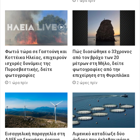
1 ώρα πρίν
Φωτιά τώρα σε Γαστούνη και
Πώς διασώθηκε ο 33χρονος
Κοττέικα Ηλείας, επιχειρούν
από τον βράχο των 20
ισχυρές δυνάμεις της
μέτρων στη Μήλο, δείτε
Πυροσβεστικής, δείτε
φωτογραφίες από την
φωτογραφίες
επιχείρηση στη Φυριπλάκα
1 ώρα πρίν
2 ώρες πρίν
Εισαγγελική παραγγελία στη
Λιμενικό καταδίωξε δύο
ΔΑΕΕ να ξεκινήσει έρευνα
άνδρες που έκλεβαν ψάρια