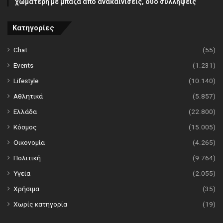
χωματερή με μπάζα από ανακαινίσεις, δύο συλλήψεις
Κατηγορίες
Chat
(55)
Events
(1.231)
Lifestyle
(10.140)
Αθλητικά
(5.857)
Ελλάδα
(22.800)
Κόσμος
(15.005)
Οικονομία
(4.265)
Πολιτική
(9.764)
Υγεία
(2.055)
Χρήσιμα
(35)
Χωρίς κατηγορία
(19)