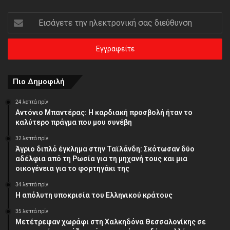
Εισάγετε
την
ηλεκτρονική
σας
διεύθυνση
Πιο Δημοφιλή
24 λεπτά πρίν
Αντόνιο Μπαντέρας: Η καρδιακή προσβολή ήταν το
καλύτερο πράγμα που μου συνέβη
32 λεπτά πρίν
Άγριο διπλό έγκλημα στην Ταϊλάνδη: Σκότωσαν δύο
αδέλφια από τη Ρωσία για τη μηχανή τους και μια
οικογένεια για το φορτηγάκι της
34 λεπτά πρίν
Η απόλυτη υποκρισία του Ελληνικού κράτους
35 λεπτά πρίν
Μετέτρεψαν χωράφι στη Χαλκηδόνα Θεσσαλονίκης σε