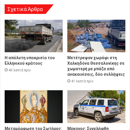
σ
η
Σχετικά Άρθρα
Η απόλυτη υποκρισία του
Μετέτρεψαν χωράφι στη
Ελληνικού κράτους
Χαλκηδόνα Θεσσαλονίκης σε
χωματερή με μπάζα από
40 λεπτά πρίν
ανακαινίσεις, δύο συλλήψεις
41 λεπτά πρίν
Μεταμόρφωση του Σωτήρος:
Μύκονος: Συνελήφθη