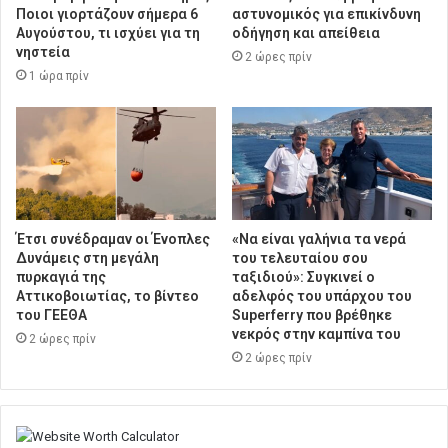
Ποιοι γιορτάζουν σήμερα 6
αστυνομικός για επικίνδυνη
Αυγούστου, τι ισχύει για τη
οδήγηση και απείθεια
νηστεία
2 ώρες πρίν
1 ώρα πρίν
Έτσι συνέδραμαν οι Ένοπλες
«Να είναι γαλήνια τα νερά
Δυνάμεις στη μεγάλη
του τελευταίου σου
πυρκαγιά της
ταξιδιού»: Συγκινεί ο
Αττικοβοιωτίας, το βίντεο
αδελφός του υπάρχου του
του ΓΕΕΘΑ
Superferry που βρέθηκε
νεκρός στην καμπίνα του
2 ώρες πρίν
2 ώρες πρίν