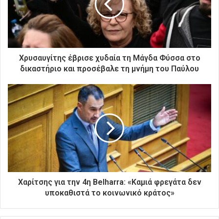
η
λ
ε
κ
τ
ρ
Χρυσαυγίτης έβρισε χυδαία τη Μάγδα Φύσσα στο
ο
δικαστήριο και προσέβαλε τη μνήμη του Παύλου
ν
ι
κ
ή
σ
α
ς
δ
ι
ε
ύ
Χαρίτσης για την 4η Belharra: «Καμιά φρεγάτα δεν
θ
υποκαθιστά το κοινωνικό κράτος»
υ
ν