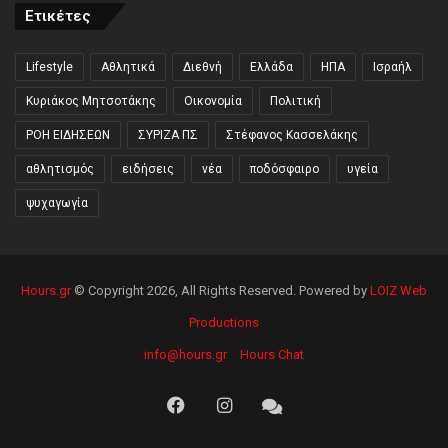
Ετικέτες
Lifestyle
Αθλητικά
Διεθνή
Ελλάδα
ΗΠΑ
Ισραήλ
Κυριάκος Μητσοτάκης
Οικονομία
Πολιτική
ΡΟΗ ΕΙΔΗΣΕΩΝ
ΣΥΡΙΖΑ ΠΣ
Στέφανος Κασσελάκης
αθλητισμός
ειδήσεις
νέα
ποδόσφαιρο
υγεία
ψυχαγωγία
Hours.gr
© Copyright 2026, All Rights Reserved. Powered by
LOIZ Web
Productions
info@hours.gr
Hours Chat
Facebook
Instagram
Hours