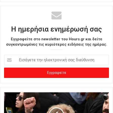
Η ημερήσια ενημέρωσή σας
Εγγραφείτε στο newsletter του Hours.gr και δείτε
συγκεντρωμένες τις κυριότερες ειδήσεις της ημέρας.
Ε
ι
σ
ά
γ
ε
τ
ε
τ
η
ν