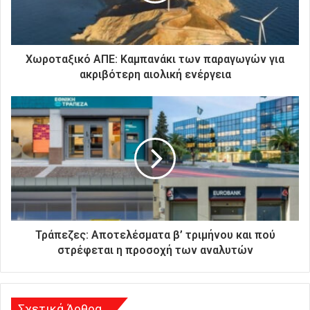
ε
κ
τ
ρ
Χωροταξικό ΑΠΕ: Καμπανάκι των παραγωγών για
ο
ακριβότερη αιολική ενέργεια
ν
ι
κ
ή
σ
α
ς
δ
ι
ε
ύ
Τράπεζες: Αποτελέσματα β’ τριμήνου και πού
θ
στρέφεται η προσοχή των αναλυτών
υ
ν
σ
η
Σχετικά Άρθρα