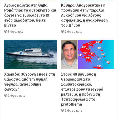
Άγριος καβγάς στη Θήβα:
Κύθηρα: Απαγορεύτηκε η
Ρομά πήρε το αυτοκίνητο και
πρόσβαση στην παραλία
άρχισε να εμβολίζει το ΙΧ
Λυκοδήμου για λόγους
ενός αλλοδαπού, δείτε
ασφαλείας, η ανακοίνωση
βίντεο
του Δήμου
1 ώρα πρίν
2 ώρες πρίν
Χαλκίδα: 30χρονη έπεσε στη
Στους 40 βαθμούς η
θάλασσα από την υψηλή
θερμοκρασία το
γέφυρα, ανασύρθηκε
Σαββατοκύριακο,
ζωντανή
επιστρέφουν τα ισχυρά
μελτέμια, η πρόγνωση
2 ώρες πρίν
Τσατραφύλλια στο
protothema
2 ώρες πρίν