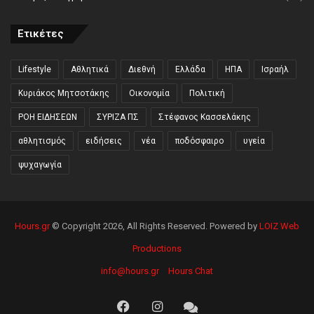
Ετικέτες
Lifestyle
Αθλητικά
Διεθνή
Ελλάδα
ΗΠΑ
Ισραήλ
Κυριάκος Μητσοτάκης
Οικονομία
Πολιτική
ΡΟΗ ΕΙΔΗΣΕΩΝ
ΣΥΡΙΖΑ ΠΣ
Στέφανος Κασσελάκης
αθλητισμός
ειδήσεις
νέα
ποδόσφαιρο
υγεία
ψυχαγωγία
Hours.gr
© Copyright 2026, All Rights Reserved. Powered by
LOIZ Web
Productions
info@hours.gr
Hours Chat
Facebook
Instagram
Hours