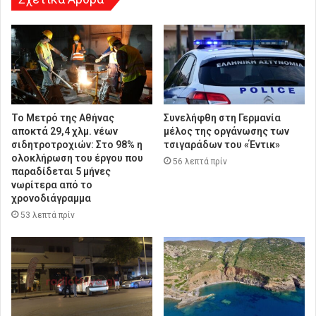
Το Μετρό της Αθήνας
Συνελήφθη στη Γερμανία
αποκτά 29,4 χλμ. νέων
μέλος της οργάνωσης των
σιδητροτροχιών: Στο 98% η
τσιγαράδων του «Έντικ»
ολοκλήρωση του έργου που
56 λεπτά πρίν
παραδίδεται 5 μήνες
νωρίτερα από το
χρονοδιάγραμμα
53 λεπτά πρίν