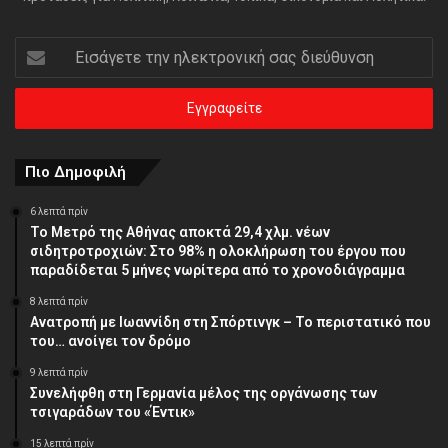
Εισάγετε
την
ηλεκτρονική
σας
διεύθυνση
Πιο Δημοφιλή
6 λεπτά πρίν
Το Μετρό της Αθήνας αποκτά 29,4 χλμ. νέων
σιδητροτροχιών: Στο 98% η ολοκλήρωση του έργου που
παραδίδεται 5 μήνες νωρίτερα από το χρονοδιάγραμμα
8 λεπτά πρίν
Ανατροπή με Ιωαννίδη στη Σπόρτινγκ – Το περιστατικό που
του… ανοίγει τον δρόμο
9 λεπτά πρίν
Συνελήφθη στη Γερμανία μέλος της οργάνωσης των
τσιγαράδων του «Έντικ»
15 λεπτά πρίν