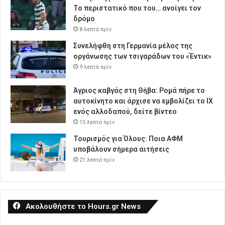
Το περιστατικό που του… ανοίγει τον
δρόμο
8 λεπτά πρίν
Συνελήφθη στη Γερμανία μέλος της
οργάνωσης των τσιγαράδων του «Έντικ»
9 λεπτά πρίν
Άγριος καβγάς στη Θήβα: Ρομά πήρε το
αυτοκίνητο και άρχισε να εμβολίζει το ΙΧ
ενός αλλοδαπού, δείτε βίντεο
15 λεπτά πρίν
Τουρισμός για Όλους: Ποια ΑΦΜ
υποβάλουν σήμερα αιτήσεις
21 λεπτά πρίν
Ακολουθήστε το Hours.gr News