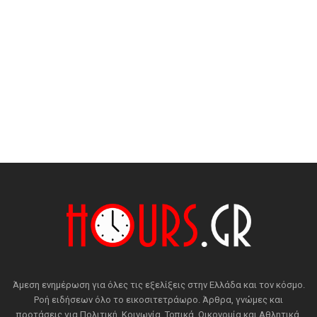
Άμεση ενημέρωση για όλες τις εξελίξεις στην Ελλάδα και τον κόσμο.
Ροή ειδήσεων όλο το εικοσιτετράωρο. Άρθρα, γνώμες και
προτάσεις για Πολιτική, Κοινωνία, Τοπικά, Οικονομία και Αθλητικά.