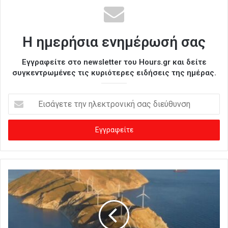
Η ημερήσια ενημέρωσή σας
Εγγραφείτε στο newsletter του Hours.gr και δείτε
συγκεντρωμένες τις κυριότερες ειδήσεις της ημέρας.
Ε
ι
σ
ά
γ
ε
τ
ε
τ
η
ν
η
λ