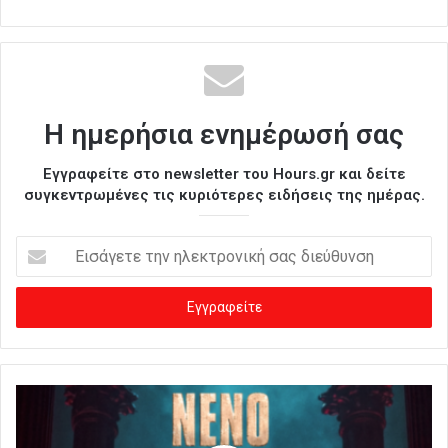
Η ημερήσια ενημέρωσή σας
Εγγραφείτε στο newsletter του Hours.gr και δείτε
συγκεντρωμένες τις κυριότερες ειδήσεις της ημέρας.
Ε
ι
σ
ά
γ
ε
τ
ε
τ
η