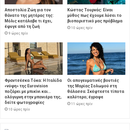
Αποστολία Ζώη για τον
Κώστας Τουρνάς: Είναι
θάνατο της μητέρας της:
μύθος πως έχουμε λύσει το
Μόλις κατάλαβε τι έχει,
βιοποριστικό μας πρόβλημα
έφυγε από τη ζωή
10 ώρες πρίν
9 ώρες πρίν
Φραντσέσκα Τόκα: Η Ιταλίδα
Οι απογευματινές βουτιές
«νύφη» της Eurovision
της Μαρίας Σολωμού στη
ποζάρει με μπικίνι και…
θάλασσα: Σκέφτεστε τίποτα
ολόγυμνη στην μπανιέρα της,
καλύτερο; έγραψε
δείτε φωτογραφίες
11 ώρες πρίν
10 ώρες πρίν