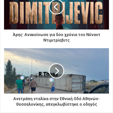
ν
η
λ
ε
κ
τ
ρ
Άρης: Ανακοίνωσε για δύο χρόνια τον Νέναντ
ο
Ντιμιτρίεβιτς
ν
ι
κ
ή
σ
α
ς
δ
ι
ε
ύ
Ανετράπη νταλίκα στην Εθνική Οδό Αθηνών-
θ
Θεσσαλονίκης, απεγκλωβίστηκε ο οδηγός
υ