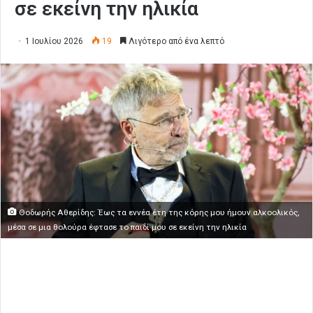
σε εκείνη την ηλικία
1 Ιουλίου 2026
19
Λιγότερο από ένα λεπτό
Θοδωρής Αθερίδης: Έως τα εννέα έτη της κόρης μου ήμουν αλκοολικός,
μέσα σε μια θολούρα έφτασε το παιδί μου σε εκείνη την ηλικία