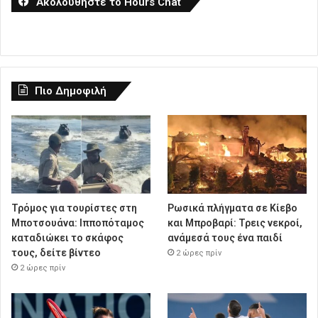
Ακολουθήστε το Hours Chat
Πιο Δημοφιλή
Τρόμος για τουρίστες στη
Ρωσικά πλήγματα σε Κίεβο
Μποτσουάνα: Ιπποπόταμος
και Μπροβαρί: Τρεις νεκροί,
καταδιώκει το σκάφος
ανάμεσά τους ένα παιδί
τους, δείτε βίντεο
2 ώρες πρίν
2 ώρες πρίν