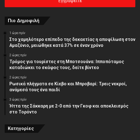
σας
διεύθυνση
Πιο Δημοφιλή
1 ώρα πρίν
Στο χαμηλότερο επίπεδο της δεκαετίας η αποψίλωση στον
Αμαζόνιο, μειώθηκε κατά 37% σε έναν χρόνο
2 ώρες πρίν
Τρόμος για τουρίστες στη Μποτσουάνα: Ιπποπόταμος
καταδιώκει το σκάφος τους, δείτε βίντεο
2 ώρες πρίν
Ρωσικά πλήγματα σε Κίεβο και Μπροβαρί: Τρεις νεκροί,
ανάμεσά τους ένα παιδί
3 ώρες πρίν
Ήττα της Σάκκαρη με 2-0 από την Γκοφ και αποκλεισμός
στο Τορόντο
Κατηγορίες