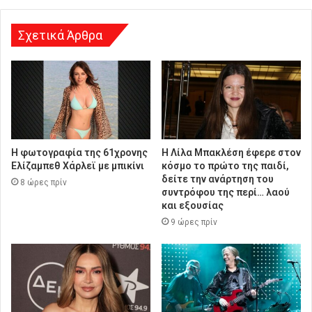
ν
σ
η
Σχετικά Άρθρα
Η φωτογραφία της 61χρονης
Η Λίλα Μπακλέση έφερε στον
Ελίζαμπεθ Χάρλεϊ με μπικίνι
κόσμο το πρώτο της παιδί,
δείτε την ανάρτηση του
8 ώρες πρίν
συντρόφου της περί… λαού
και εξουσίας
9 ώρες πρίν