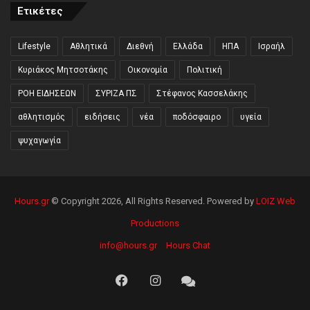
Ετικέτες
Lifestyle
Αθλητικά
Διεθνή
Ελλάδα
ΗΠΑ
Ισραήλ
Κυριάκος Μητσοτάκης
Οικονομία
Πολιτική
ΡΟΗ ΕΙΔΗΣΕΩΝ
ΣΥΡΙΖΑ ΠΣ
Στέφανος Κασσελάκης
αθλητισμός
ειδήσεις
νέα
ποδόσφαιρο
υγεία
ψυχαγωγία
Hours.gr
© Copyright 2026, All Rights Reserved. Powered by
LOIZ Web
Productions
info@hours.gr
Hours Chat
Facebook
Instagram
Hours