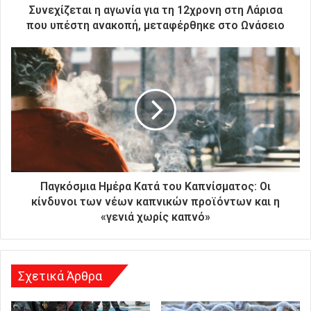
ρ
Συνεχίζεται η αγωνία για τη 12χρονη στη Λάρισα
ο
που υπέστη ανακοπή, μεταφέρθηκε στο Ωνάσειο
ν
ι
κ
ή
σ
α
ς
δ
ι
ε
ύ
Παγκόσμια Ημέρα Κατά του Καπνίσματος: Οι
θ
κίνδυνοι των νέων καπνικών προϊόντων και η
υ
«γενιά χωρίς καπνό»
ν
σ
η
Σχετικά Άρθρα