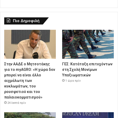
Πιο Δημοφιλή
Στην ΑΑΔΕ ο Μητσοτάκης
ΓΕΣ: Κατάταξη επιτυχόντων
για το myAGRO: «Η χώρα δεν
στη Σχολή Μονίμων
μπορεί να είναι άλλο
Υπαξιωματικών
αιχμάλωτη των
1 ώρα πρίν
κυκλωμάτων, του
ρουσφετιού και του
παλαιοκομματισμού»
24 λεπτά πρίν