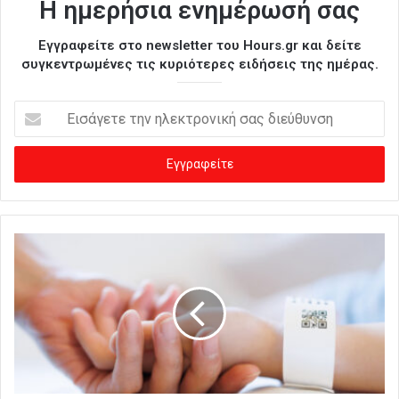
Η ημερήσια ενημέρωσή σας
Εγγραφείτε στο newsletter του Hours.gr και δείτε
συγκεντρωμένες τις κυριότερες ειδήσεις της ημέρας.
Ε
ι
σ
ά
γ
ε
τ
ε
τ
η
ν
η
λ
ε
κ
τ