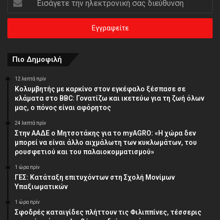
την
ηλεκτρονική
σας
διεύθυνση
Πιο Δημοφιλή
12 λεπτά πρίν
Κολυμβητής με καρκίνο στον εγκέφαλο ξέσπασε σε
κλάματα στο BBC: Γονατίζω και ικετεύω για τη ζωή όλων
μας, ο πόνος είναι αφόρητος
24 λεπτά πρίν
Στην ΑΑΔΕ ο Μητσοτάκης για το myAGRO: «Η χώρα δεν
μπορεί να είναι άλλο αιχμάλωτη των κυκλωμάτων, του
ρουσφετιού και του παλαιοκομματισμού»
1 ώρα πρίν
ΓΕΣ: Κατάταξη επιτυχόντων στη Σχολή Μονίμων
Υπαξιωματικών
1 ώρα πρίν
Σφοδρές καταιγίδες πλήττουν τις Φιλιππίνες, τέσσερις