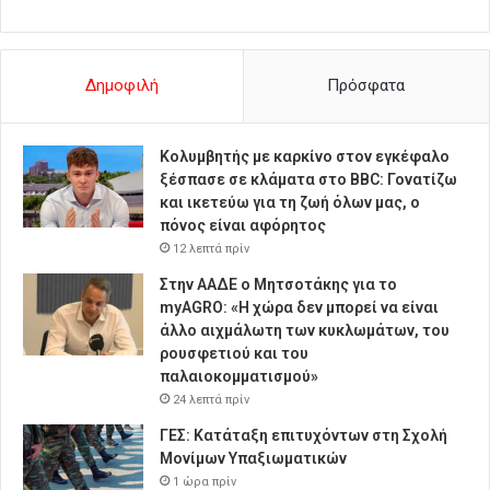
Δημοφιλή
Πρόσφατα
Κολυμβητής με καρκίνο στον εγκέφαλο
ξέσπασε σε κλάματα στο BBC: Γονατίζω
και ικετεύω για τη ζωή όλων μας, ο
πόνος είναι αφόρητος
12 λεπτά πρίν
Στην ΑΑΔΕ ο Μητσοτάκης για το
myAGRO: «Η χώρα δεν μπορεί να είναι
άλλο αιχμάλωτη των κυκλωμάτων, του
ρουσφετιού και του
παλαιοκομματισμού»
24 λεπτά πρίν
ΓΕΣ: Κατάταξη επιτυχόντων στη Σχολή
Μονίμων Υπαξιωματικών
1 ώρα πρίν