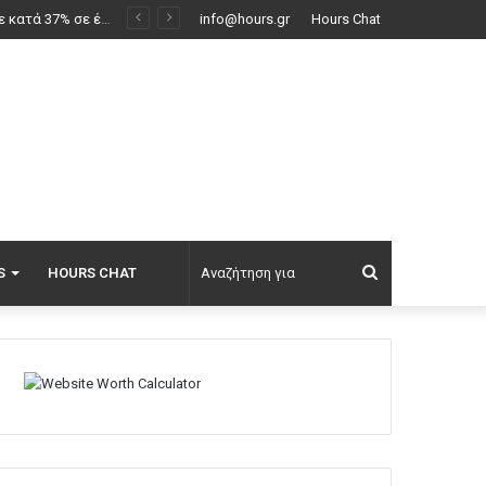
υς, δείτε βίντεο
info@hours.gr
Hours Chat
Αναζήτηση
S
HOURS CHAT
για