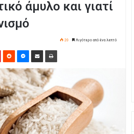
τικό άμυλο και γιατί
νισμό
20
Λιγότερο από ένα λεπτό
Pinterest
Reddit
Messenger
Κοινοποίηση μέσω Email
Εκτύπωση