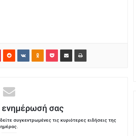
Pinterest
Reddit
VKontakte
Odnoklassniki
Pocket
Κοινοποίηση μέσω Email
Εκτύπωση
 ενημέρωσή σας
ι δείτε συγκεντρωμένες τις κυριότερες ειδήσεις της
ημέρας.