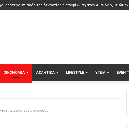
ος για τουρίστες στη Μποτσουάνα: Ιπποπόταμος καταδιώκει το σκάφος το
ΟΙΚΟΝΟΜΊΑ
ΑΘΛΗΤΙΚΆ
LIFESTYLE
ΥΓΕΊΑ
EVENT
ι γιατί ωφελεί τον οργανισμό