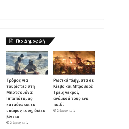
Πιο Δημοφιλή
Τρόμος για
Ρωσικά πλήγματα σε
τουρίστες στη
Κίεβο και Μπροβαρί:
Μποτσουάνα:
Τρεις νεκροί,
Ιπποπόταμος
ανάμεσά τους ένα
καταδιώκει το
παιδί
σκάφος τους, δείτε
2 ώρες πρίν
βίντεο
2 ώρες πρίν