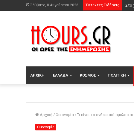
Σάββατο, 8 Αυγούστου 2026
Έκτακτες Ειδήσεις
Τρόμ
ΑΡΧΙΚΉ
ΕΛΛΆΔΑ
ΚΌΣΜΟΣ
ΠΟΛΙΤΙΚΉ
Αρχική
/
Οικονομία
/
Τι είναι το ανθεκτικό άμυλο κα
Οικονομία