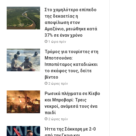
Στο χαμηλότερο επίπεδο
της δεκαετίας η
αποψίλωση στον
Αμαζόνιο, μειώθηκε κατά
37% σε έναν χρόνο
1 ώρα πρίν
Τρόμος για τουρίστες στη
Μποτσουάνα:
Ιπποπόταμος καταδιώκει
το σκάφος τους, δείτε
βίντεο
2 ώρες πρίν
Ρωσικά πλήγματα σε Κίεβο
και Μπροβαρί: Τρεις
νεκροί, ανάμεσά τους ένα
παιδί
2 ώρες πρίν
Ήττα της Σάκκαρη με 2-0
από την Γκοφ και