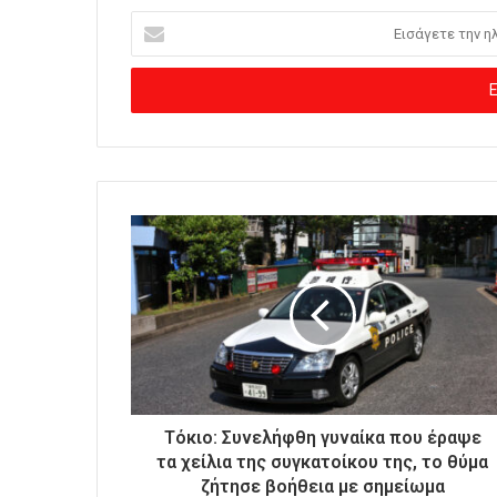
Ε
ι
σ
ά
γ
ε
τ
ε
τ
η
ν
η
λ
ε
κ
τ
ρ
ο
Τόκιο: Συνελήφθη γυναίκα που έραψε
ν
τα χείλια της συγκατοίκου της, το θύμα
ι
ζήτησε βοήθεια με σημείωμα
κ