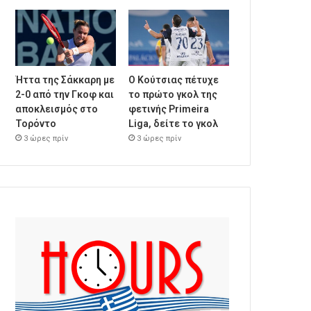
Ήττα της Σάκκαρη με
Ο Κούτσιας πέτυχε
2-0 από την Γκοφ και
το πρώτο γκολ της
αποκλεισμός στο
φετινής Primeira
Τορόντο
Liga, δείτε το γκολ
3 ώρες πρίν
3 ώρες πρίν