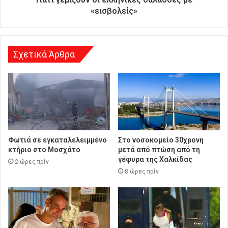
ν
«εισβολείς»
σ
η
Σχετικά Άρθρα
Φωτιά σε εγκαταλελειμμένο
Στο νοσοκομείο 30χρονη
κτήριο στο Μοσχάτο
μετά από πτώση από τη
γέφυρα της Χαλκίδας
2 ώρες πρίν
8 ώρες πρίν