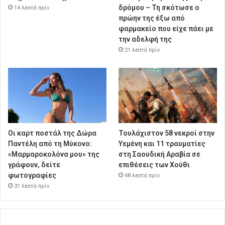
δρόμου – Τη σκότωσε ο
14 λεπτά πρίν
πρώην της έξω από
φαρμακείο που είχε πάει με
την αδελφή της
21 λεπτά πρίν
Οι καρτ ποστάλ της Δώρα
Τουλάχιστον 58 νεκροί στην
Παντέλη από τη Μύκονο:
Υεμένη και 11 τραυματίες
«Μαρμαροκολόνα μου» της
στη Σαουδική Αραβία σε
γράφουν, δείτε
επιθέσεις των Χούθι
φωτογραφίες
48 λεπτά πρίν
31 λεπτά πρίν