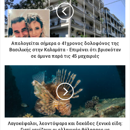
ν
η
λ
ε
κ
τ
ρ
Απολογείται σήμερα ο 41χρονος δολοφόνος της
ο
Βασιλικής στην Καλαμάτα - Επιμένει ότι βρισκόταν
ν
σε άμυνα παρά τις 45 μαχαιριές
ι
κ
ή
σ
α
ς
δ
ι
ε
ύ
θ
Λαγοκέφαλοι, λεοντόψαρα και δεκάδες ξενικά είδη:
υ
Γιατί γεμίζουν οι ελληνικές θάλασσες με