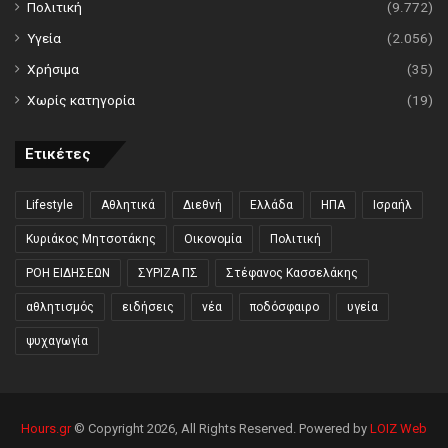
Πολιτική
(9.772)
Υγεία
(2.056)
Χρήσιμα
(35)
Χωρίς κατηγορία
(19)
Ετικέτες
Lifestyle
Αθλητικά
Διεθνή
Ελλάδα
ΗΠΑ
Ισραήλ
Κυριάκος Μητσοτάκης
Οικονομία
Πολιτική
ΡΟΗ ΕΙΔΗΣΕΩΝ
ΣΥΡΙΖΑ ΠΣ
Στέφανος Κασσελάκης
αθλητισμός
ειδήσεις
νέα
ποδόσφαιρο
υγεία
ψυχαγωγία
Hours.gr
© Copyright 2026, All Rights Reserved. Powered by
LOIZ Web