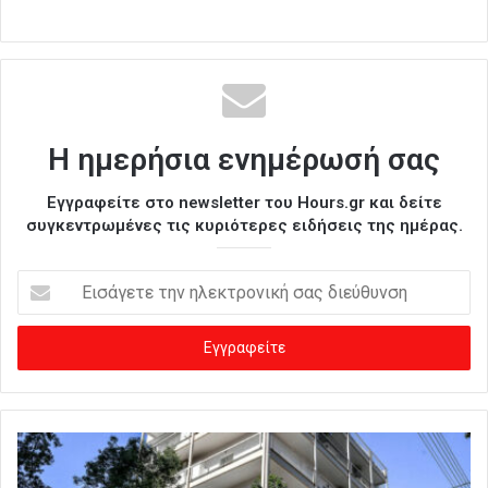
Η ημερήσια ενημέρωσή σας
Εγγραφείτε στο newsletter του Hours.gr και δείτε
συγκεντρωμένες τις κυριότερες ειδήσεις της ημέρας.
Ε
ι
σ
ά
γ
ε
τ
ε
τ
η