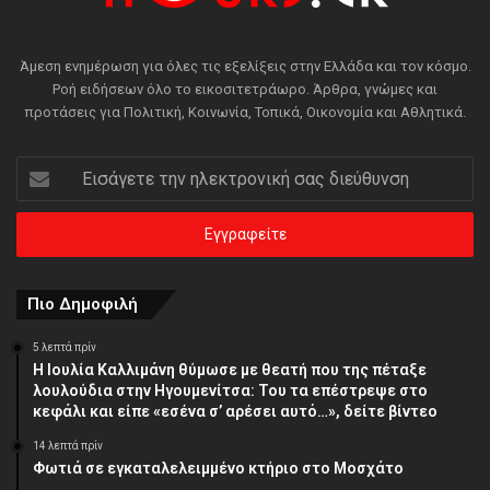
Άμεση ενημέρωση για όλες τις εξελίξεις στην Ελλάδα και τον κόσμο.
Ροή ειδήσεων όλο το εικοσιτετράωρο. Άρθρα, γνώμες και
προτάσεις για Πολιτική, Κοινωνία, Τοπικά, Οικονομία και Αθλητικά.
Εισάγετε
την
ηλεκτρονική
σας
διεύθυνση
Πιο Δημοφιλή
5 λεπτά πρίν
Η Ιουλία Καλλιμάνη θύμωσε με θεατή που της πέταξε
λουλούδια στην Ηγουμενίτσα: Του τα επέστρεψε στο
κεφάλι και είπε «εσένα σ’ αρέσει αυτό…», δείτε βίντεο
14 λεπτά πρίν
Φωτιά σε εγκαταλελειμμένο κτήριο στο Μοσχάτο