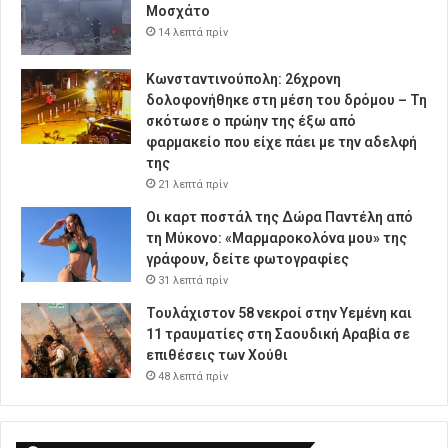
Μοσχάτο
14 λεπτά πρίν
Κωνσταντινούπολη: 26χρονη
δολοφονήθηκε στη μέση του δρόμου – Τη
σκότωσε ο πρώην της έξω από
φαρμακείο που είχε πάει με την αδελφή
της
21 λεπτά πρίν
Οι καρτ ποστάλ της Δώρα Παντέλη από
τη Μύκονο: «Μαρμαροκολόνα μου» της
γράφουν, δείτε φωτογραφίες
31 λεπτά πρίν
Τουλάχιστον 58 νεκροί στην Υεμένη και
11 τραυματίες στη Σαουδική Αραβία σε
επιθέσεις των Χούθι
48 λεπτά πρίν