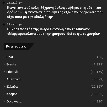
21 λεπτά πρίν
Κωνσταντινούπολη: 26χρονη δολοφονήθηκε στη μέση του
δρόμου – Τη σκότωσε ο πρώην της έξω από φαρμακείο που
είχε πάει με την αδελφή της
31 λεπτά πρίν
Οι καρτ ποστάλ της Δώρα Παντέλη από τη Μύκονο:
«Μαρμαροκολόνα μου» της γράφουν, δείτε φωτογραφίες
Κατηγορίες
Chat
(55)
Events
(1.231)
Lifestyle
(10.169)
Αθλητικά
(5.879)
Ελλάδα
(22.857)
Κόσμος
(15.062)
Οικονομία
(4.280)