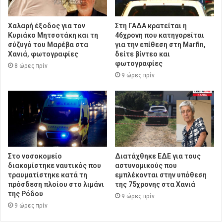
Χαλαρή έξοδος για τον
Στη ΓΑΔΑ κρατείται η
Κυριάκο Μητσοτάκη και τη
46χρονη που κατηγορείται
σύζυγό του Μαρέβα στα
για την επίθεση στη Marfin,
Χανιά, φωτογραφίες
δείτε βίντεο και
φωτογραφίες
8 ώρες πρίν
9 ώρες πρίν
Στο νοσοκομείο
Διατάχθηκε ΕΔΕ για τους
διακομίστηκε ναυτικός που
αστυνομικούς που
τραυματίστηκε κατά τη
εμπλέκονται στην υπόθεση
πρόσδεση πλοίου στο λιμάνι
της 75χρονης στα Χανιά
της Ρόδου
9 ώρες πρίν
9 ώρες πρίν