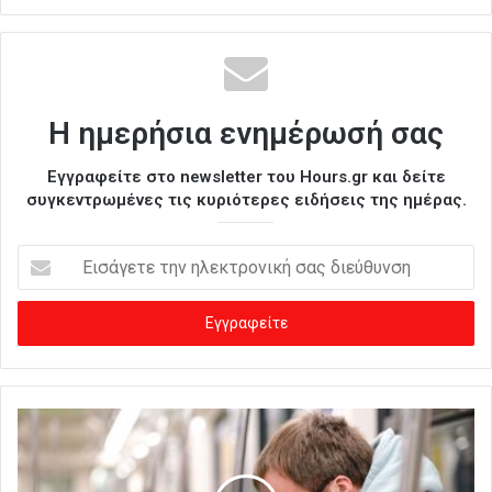
Η ημερήσια ενημέρωσή σας
Εγγραφείτε στο newsletter του Hours.gr και δείτε
συγκεντρωμένες τις κυριότερες ειδήσεις της ημέρας.
Ε
ι
σ
ά
γ
ε
τ
ε
τ
η
ν