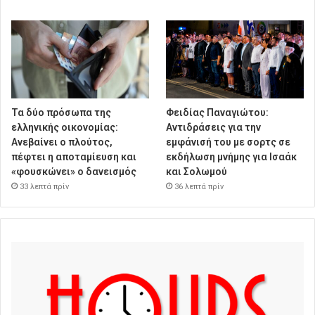
Τα δύο πρόσωπα της
Φειδίας Παναγιώτου:
ελληνικής οικονομίας:
Αντιδράσεις για την
Aνεβαίνει ο πλούτος,
εμφάνισή του με σορτς σε
πέφτει η αποταμίευση και
εκδήλωση μνήμης για Ισαάκ
«φουσκώνει» ο δανεισμός
και Σολωμού
33 λεπτά πρίν
36 λεπτά πρίν