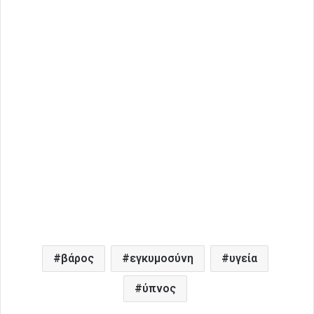
βάρος
εγκυμοσύνη
υγεία
ύπνος