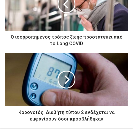
η
λ
ε
κ
τ
ρ
Ο ισορροπημένος τρόπος ζωής προστατεύει από
ο
το Long COVID
ν
ι
κ
ή
σ
α
ς
δ
ι
ε
ύ
Κορονοϊός: Διαβήτη τύπου 2 ενδέχεται να
θ
εμφανίσουν όσοι προσβλήθηκαν
υ
ν