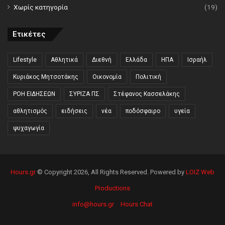
Χωρίς κατηγορία
(19)
Ετικέτες
Lifestyle
Αθλητικά
Διεθνή
Ελλάδα
ΗΠΑ
Ισραήλ
Κυριάκος Μητσοτάκης
Οικονομία
Πολιτική
ΡΟΗ ΕΙΔΗΣΕΩΝ
ΣΥΡΙΖΑ ΠΣ
Στέφανος Κασσελάκης
αθλητισμός
ειδήσεις
νέα
ποδόσφαιρο
υγεία
ψυχαγωγία
Hours.gr
© Copyright 2026, All Rights Reserved. Powered by
LOIZ Web
Productions
info@hours.gr
Hours Chat