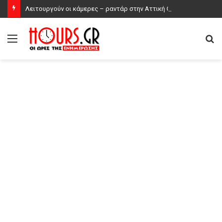
Λειτουργούν οι κάμερες – ραντάρ στην Αττική Οδό;
Μενού
Α
γι