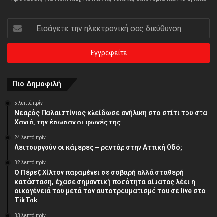
Εισάγετε
την
ηλεκτρονική
σας
διεύθυνση
Πιο Δημοφιλή
5 λεπτά πρίν
Νεαρός Παλαιστίνιος κλείδωσε ανήλικη στο σπίτι του στα
Χανιά, την έσωσαν οι φωνές της
24 λεπτά πρίν
Λειτουργούν οι κάμερες – ραντάρ στην Αττική Οδό;
32 λεπτά πρίν
Ο Πέρεζ Χίλτον παραμένει σε σοβαρή αλλά σταθερή
κατάσταση, έχασε σημαντική ποσότητα αίματος λέει η
οικογένειά του μετά τον αυτοτραυματισμό του σε live στο
TikTok
33 λεπτά πρίν