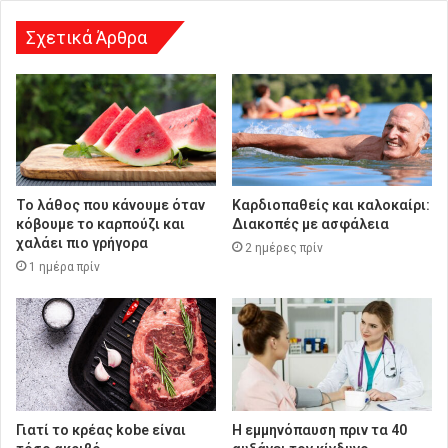
σ
η
Σχετικά Άρθρα
Το λάθος που κάνουμε όταν
Καρδιοπαθείς και καλοκαίρι:
κόβουμε το καρπούζι και
Διακοπές με ασφάλεια
χαλάει πιο γρήγορα
2 ημέρες πρίν
1 ημέρα πρίν
Γιατί το κρέας kobe είναι
Η εμμηνόπαυση πριν τα 40