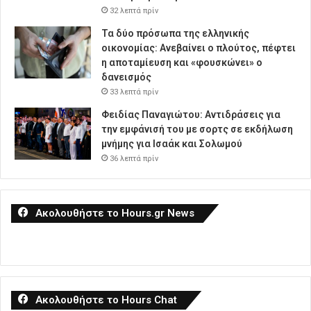
32 λεπτά πρίν
Τα δύο πρόσωπα της ελληνικής
οικονομίας: Aνεβαίνει ο πλούτος, πέφτει
η αποταμίευση και «φουσκώνει» ο
δανεισμός
33 λεπτά πρίν
Φειδίας Παναγιώτου: Αντιδράσεις για
την εμφάνισή του με σορτς σε εκδήλωση
μνήμης για Ισαάκ και Σολωμού
36 λεπτά πρίν
Ακολουθήστε το Hours.gr News
Ακολουθήστε το Hours Chat