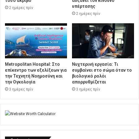
τόσο ακριβό
αυξάνει τον κίνδυνο
υπέρτασης
2 ημέρες πρίν
2 ημέρες πρίν
Metropolitan Hospital: Στο
Νυχτερινή εργασία: Τι
επίκεντρο των εξελίξεων για
συμβαίνει στο σώμα όταν το
την Τεχνητή Νοημοσύνη και
βιολογικό ρολόι
την Ογκολογία
απορρυθμίζεται
3 ημέρες πρίν
3 ημέρες πρίν