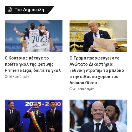
Πιο Δημοφιλή
Ο Κούτσιας πέτυχε το
Ο Τραμπ προσφεύγει στο
πρώτο γκολ της φετινής
Ανώτατο Δικαστήριο:
Primeira Liga, δείτε το γκολ
«Εθνική ντροπή» το μπλόκο
στην αίθουσα χορού του
10 λεπτά πρίν
Λευκού Οίκου
41 λεπτά πρίν