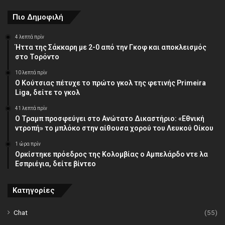
Πιο Δημοφιλή
4 λεπτά πρίν
Ήττα της Σάκκαρη με 2-0 από την Γκοφ και αποκλεισμός
στο Τορόντο
10 λεπτά πρίν
Ο Κούτσιας πέτυχε το πρώτο γκολ της φετινής Primeira
Liga, δείτε το γκολ
41 λεπτά πρίν
Ο Τραμπ προσφεύγει στο Ανώτατο Δικαστήριο: «Εθνική
ντροπή» το μπλόκο στην αίθουσα χορού του Λευκού Οίκου
1 ώρα πρίν
Ορκίστηκε πρόεδρος της Κολομβίας ο Αμπελάρδο ντε λα
Εσπριέγια, δείτε βίντεο
Κατηγορίες
Chat
(55)