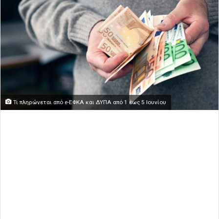
Τι πληρώνεται από e-ΕΦΚΑ και ΔΥΠΑ από 1 έως 5 Iουνίου