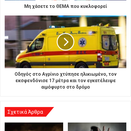
ρ
Μη χάσετε το ΘΕΜΑ που κυκλοφορεί
ο
ν
ι
κ
ή
σ
α
ς
δ
ι
ε
Οδηγός στο Αγρίνιο χτύπησε ηλικιωμένο, τον
ύ
εκσφενδόνισε 17 μέτρα και τον εγκατέλειψε
θ
αιμόφυρτο στο δρόμο
υ
ν
σ
η
Σχετικά Άρθρα