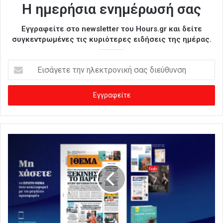
Η ημερήσια ενημέρωσή σας
Εγγραφείτε στο newsletter του Hours.gr και δείτε
συγκεντρωμένες τις κυριότερες ειδήσεις της ημέρας.
Ε
ι
σ
ά
γ
ε
τ
ε
τ
η
ν
η
λ
ε
κ
τ