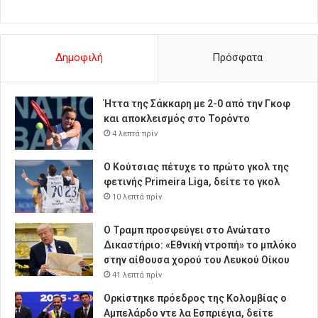
Δημοφιλή
Πρόσφατα
Ήττα της Σάκκαρη με 2-0 από την Γκοφ
και αποκλεισμός στο Τορόντο
4 λεπτά πρίν
Ο Κούτσιας πέτυχε το πρώτο γκολ της
φετινής Primeira Liga, δείτε το γκολ
10 λεπτά πρίν
Ο Τραμπ προσφεύγει στο Ανώτατο
Δικαστήριο: «Εθνική ντροπή» το μπλόκο
στην αίθουσα χορού του Λευκού Οίκου
41 λεπτά πρίν
Ορκίστηκε πρόεδρος της Κολομβίας ο
Αμπελάρδο ντε λα Εσπριέγια, δείτε