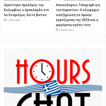
Ορκίστηκε πρόεδρος της
Αποκαλύψεις Telegraph για
Κολομβίας ο Αμπελάρδο ντε
τον Ινφαντίνο: Η εξαψήφια
λα Εσπριέγια, δείτε βίντεο
αποζημίωση σε πρώην
εργαζόμενη της UEFA και η
1 ώρα πρίν
φερόμενη σχέση τους
2 ώρες πρίν