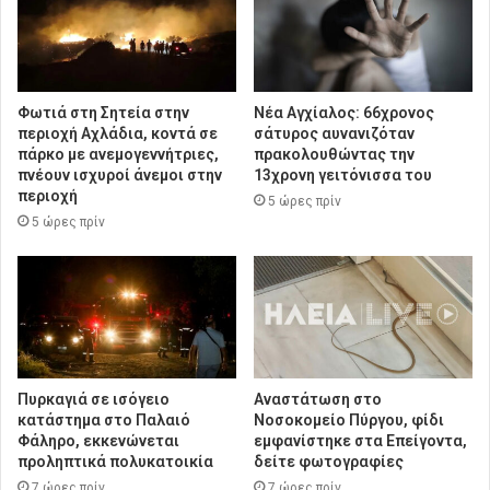
Φωτιά στη Σητεία στην
Νέα Αγχίαλος: 66χρονος
περιοχή Αχλάδια, κοντά σε
σάτυρος αυνανιζόταν
πάρκο με ανεμογεννήτριες,
πρακολουθώντας την
πνέουν ισχυροί άνεμοι στην
13χρονη γειτόνισσα του
περιοχή
5 ώρες πρίν
5 ώρες πρίν
Πυρκαγιά σε ισόγειο
Αναστάτωση στο
κατάστημα στο Παλαιό
Νοσοκομείο Πύργου, φίδι
Φάληρο, εκκενώνεται
εμφανίστηκε στα Επείγοντα,
προληπτικά πολυκατοικία
δείτε φωτογραφίες
7 ώρες πρίν
7 ώρες πρίν