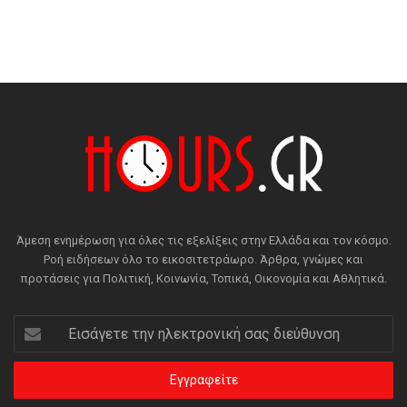
Άμεση ενημέρωση για όλες τις εξελίξεις στην Ελλάδα και τον κόσμο.
Ροή ειδήσεων όλο το εικοσιτετράωρο. Άρθρα, γνώμες και
προτάσεις για Πολιτική, Κοινωνία, Τοπικά, Οικονομία και Αθλητικά.
Εισάγετε
την
ηλεκτρονική
σας
διεύθυνση