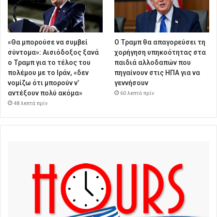
«Θα μπορούσε να συμβεί
Ο Τραμπ θα απαγορεύσει τη
σύντομα»: Αισιόδοξος ξανά
χορήγηση υπηκοότητας στα
ο Τραμπ για το τέλος του
παιδιά αλλοδαπών που
πολέμου με το Ιράν, «δεν
πηγαίνουν στις ΗΠΑ για να
νομίζω ότι μπορούν ν’
γεννήσουν
αντέξουν πολύ ακόμα»
60 λεπτά πρίν
48 λεπτά πρίν