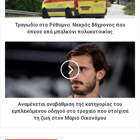
ε
κ
τ
ρ
Τραγωδία στο Ρέθυμνο: Νεκρός 86χρονος που
ο
έπεσε από μπαλκόνι πολυκατοικίας
ν
ι
κ
ή
σ
α
ς
δ
ι
ε
ύ
Αναμένεται αναβάθμιση της κατηγορίας του
θ
εμπλεκόμενου οδηγού στο τροχαίο που στοίχισε
υ
τη ζωή στον Μάριο Οικονόμου
ν
σ
η