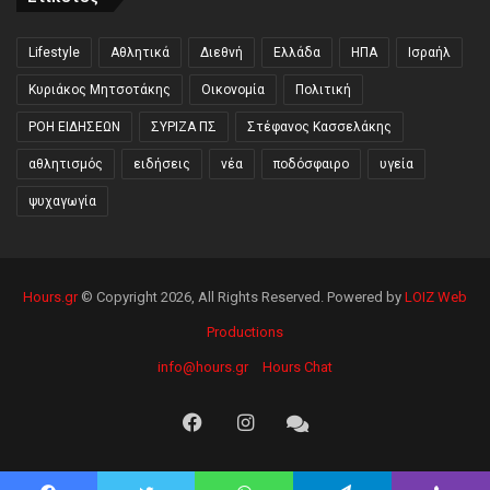
Lifestyle
Αθλητικά
Διεθνή
Ελλάδα
ΗΠΑ
Ισραήλ
Κυριάκος Μητσοτάκης
Οικονομία
Πολιτική
ΡΟΗ ΕΙΔΗΣΕΩΝ
ΣΥΡΙΖΑ ΠΣ
Στέφανος Κασσελάκης
αθλητισμός
ειδήσεις
νέα
ποδόσφαιρο
υγεία
ψυχαγωγία
Hours.gr
© Copyright 2026, All Rights Reserved. Powered by
LOIZ Web
Productions
info@hours.gr
Hours Chat
Facebook
Instagram
Hours
Chat