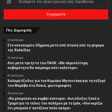
την
ηλεκτρονική
σας
διεύθυνση
Πιο Δημοφιλή
25 λεπτά πρίν
Στο νοσοκομείο 30χρονη μετά από πτώση από τη γέφυρα
της Χαλκίδας
32 λεπτά πρίν
Λίσι μετά την ήττα του ΠΑΟΚ: «Με περισσότερη
σοβαρότητα θα παίρναμε κάτι καλύτερο»
45 λεπτά πρίν
Χαλαρή έξοδος για τον Κυριάκο Μητσοτάκη και τη σύζυγό
του Μαρέβα στα Χανιά, φωτογραφίες
48 λεπτά πρίν
«Θα μπορούσε να συμβεί σύντομα»: Αισιόδοξος ξανά ο
Τραμπ για το τέλος του πολέμου με το Ιράν, «δεν νομίζω
ότι μπορούν ν’ αντέξουν πολύ ακόμα»