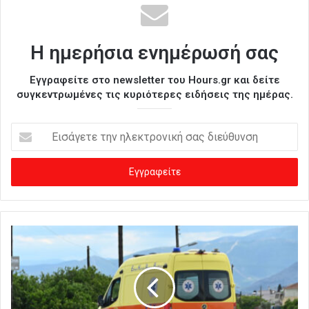
Η ημερήσια ενημέρωσή σας
Εγγραφείτε στο newsletter του Hours.gr και δείτε
συγκεντρωμένες τις κυριότερες ειδήσεις της ημέρας.
Ε
ι
σ
ά
γ
ε
τ
ε
τ
η
ν
η
λ