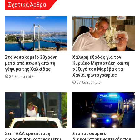
Σχετικά Άρθρα
Στο νοσοκομείο 30χρονη
Χαλαρή έξοδος για τον
μετά από πτώση από τη
Κυριάκο Μητσοτάκη και τη
γέφυρα της Χαλκίδας
σύζυγό του Μαρέβα στα
Χανιά, φωτογραφίες
37 λεπτά πρίν
57 λεπτά πρίν
Στη ΓΑΔΑ κρατείται η
Στο νοσοκομείο
46χρονη που κατηγορείται
διακομίστηκε ναυτικός που