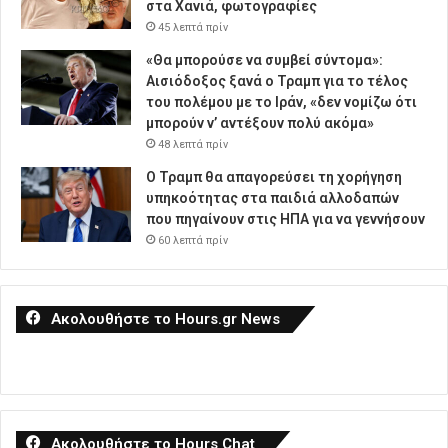
στα Χανιά, φωτογραφίες
45 λεπτά πρίν
«Θα μπορούσε να συμβεί σύντομα»:
Αισιόδοξος ξανά ο Τραμπ για το τέλος
του πολέμου με το Ιράν, «δεν νομίζω ότι
μπορούν ν’ αντέξουν πολύ ακόμα»
48 λεπτά πρίν
Ο Τραμπ θα απαγορεύσει τη χορήγηση
υπηκοότητας στα παιδιά αλλοδαπών
που πηγαίνουν στις ΗΠΑ για να γεννήσουν
60 λεπτά πρίν
Ακολουθήστε το Hours.gr News
Ακολουθήστε το Hours Chat