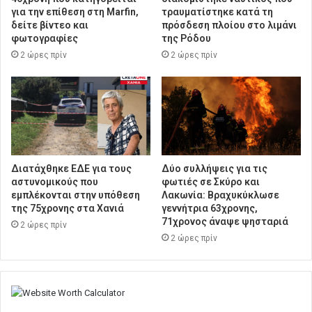
για την επίθεση στη Marfin,
τραυματίστηκε κατά τη
δείτε βίντεο και
πρόσδεση πλοίου στο λιμάνι
φωτογραφίες
της Ρόδου
2 ώρες πρίν
2 ώρες πρίν
Διατάχθηκε ΕΔΕ για τους
Δύο συλλήψεις για τις
αστυνομικούς που
φωτιές σε Σκύρο και
εμπλέκονται στην υπόθεση
Λακωνία: Βραχυκύκλωσε
της 75χρονης στα Χανιά
γεννήτρια 63χρονης,
71χρονος άναψε ψησταριά
2 ώρες πρίν
2 ώρες πρίν