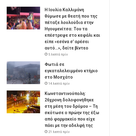
Η Ιουλία Καλλιμάνη
θύμωσε με θεατή που της
πέταξε λουλούδια στην
Ηγουμενίτσα: Του τα
επέστρεψε στο κεφάλι και
είπε «εσένα σ’ αρέσει
αυτό…», δείτε βίντεο
5 λεπτά πρίν
Φωτιά σε
εγκαταλελειμμένο κτήριο
στο Μοσχάτο
14 λεπτά πρίν
Κωνσταντινούπολη:
26χρονη δολοφονήθηκε
στη μέση του δρόμου – Τη
σκότωσε ο πρώην της έξω
από φαρμακείο που είχε
πάει με την αδελφή της
21 λεπτά πρίν