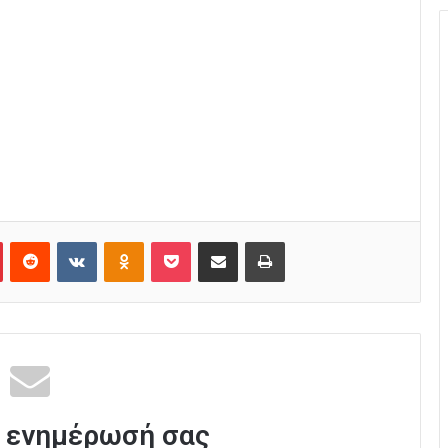
Pinterest
Reddit
VKontakte
Odnoklassniki
Pocket
Κοινοποίηση μέσω Email
Εκτύπωση
 ενημέρωσή σας