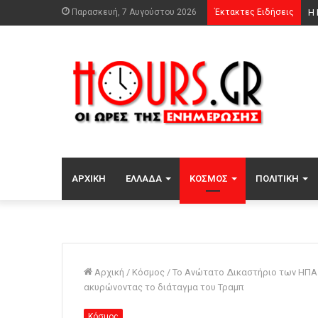
Παρασκευή, 7 Αυγούστου 2026
Έκτακτες Ειδήσεις
Φω
ΑΡΧΙΚΉ
ΕΛΛΆΔΑ
ΚΌΣΜΟΣ
ΠΟΛΙΤΙΚΉ
Αρχική
/
Κόσμος
/
Το Ανώτατο Δικαστήριο των ΗΠΑ 
ακυρώνοντας το διάταγμα του Τραμπ
Κόσμος