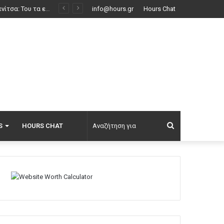
info@hours.gr
Hours Chat
Αναζήτηση
S
HOURS CHAT
για