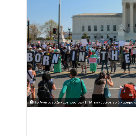
Το Ανώτατο Δικαστήριο των ΗΠΑ επικύρωσε το δικαίωμα στ