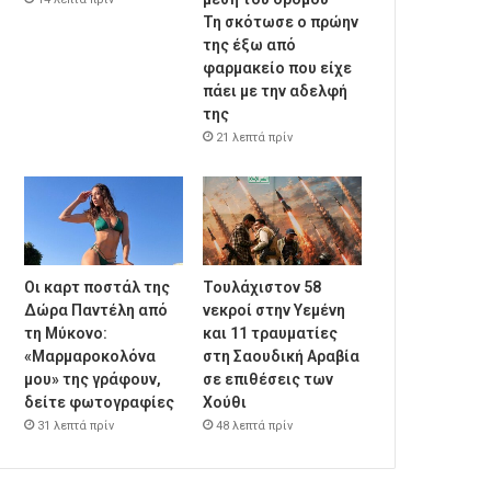
Τη σκότωσε ο πρώην
της έξω από
φαρμακείο που είχε
πάει με την αδελφή
της
21 λεπτά πρίν
Οι καρτ ποστάλ της
Τουλάχιστον 58
Δώρα Παντέλη από
νεκροί στην Υεμένη
τη Μύκονο:
και 11 τραυματίες
«Μαρμαροκολόνα
στη Σαουδική Αραβία
μου» της γράφουν,
σε επιθέσεις των
δείτε φωτογραφίες
Χούθι
31 λεπτά πρίν
48 λεπτά πρίν