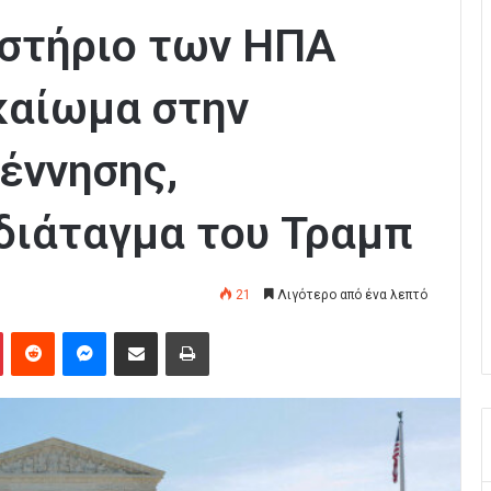
στήριο των ΗΠΑ
καίωμα στην
έννησης,
διάταγμα του Τραμπ
21
Λιγότερο από ένα λεπτό
Pinterest
Reddit
Messenger
Κοινοποίηση μέσω Email
Εκτύπωση