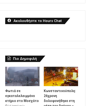
Ακολουθήστε το Hours Chat
Πιο Δημοφιλή
Φωτιά σε
Κωνσταντινούπολη:
εγκαταλελειμμένο
26χρονη
κτήριο στο Μοσχάτο
δολοφονήθηκε στη
μέση του δρόμου –
14 λεπτά πρίν