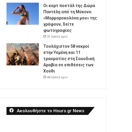
Οι καρτ ποστάλ της Δώρα
Παντέλη από τη Μύκονο:
«Μαρμαροκολόνα μου» της
γράφουν, δείτε
φωτογραφίες
31 λεπτά πρίν
Τουλάχιστον 58 νεκροί
στην Υεμένη και 11
τραυματίες στη Σαουδική
Αραβία σε επιθέσεις των
Χούθι
48 λεπτά πρίν
Ακολουθήστε το Hours.gr News