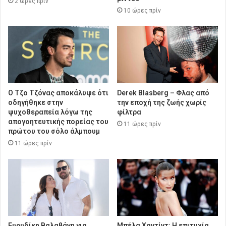
2 ώρες πρίν
10 ώρες πρίν
Ο Τζο Τζόνας αποκάλυψε ότι
Derek Blasberg – Φλας από
οδηγήθηκε στην
την εποχή της ζωής χωρίς
ψυχοθεραπεία λόγω της
φίλτρα
απογοητευτικής πορείας του
11 ώρες πρίν
πρώτου του σόλο άλμπουμ
11 ώρες πρίν
Ευρυδίκη Βαλαβάνη για
Μπέλα Χαντίντ: Η επιτυχία