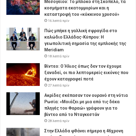
Μεσογείου: Το μπλόκο στη Σκόπελο, τα
κοσμήματα εκατομμυρίων και η
καταστροφή του «κόκκινου χρυσού»
16 λεπτά πρίν
Πώς μπήκε η γαλλική σφραγίδα στο
καλώδιο Ελλάδας-Κύπρου: Η
γεωπολιτική σημασία της εμπλοκής της
Meridiam
18 λεπτά πρίν
Βίντεο: Ο Ήλιος όπως δεν τον έχουμε
ξαναδεί, οι πιο λεπτομερείς εικόνες που
έχουν καταγραφεί ποτέ
27 λεπτά πρίν
Ακρίδες σκέπασαν τον ουρανό στη νότια
Ρωσία: «Μοιάζει με μια από τις δέκα
πληγές του Φαραώ» γράφουν για το
βίντεο από το Νταγκεστάν
28 λεπτά πρίν
Στην Ελλάδα φθάνει σήμερα η 46χρονη