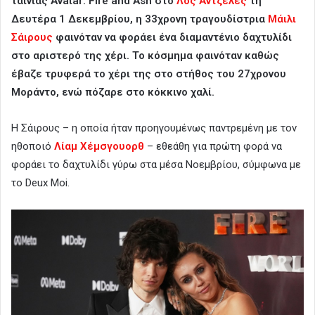
ταινίας Avatar: Fire and Ash στο
Λος Άντζελες
τη
Δευτέρα 1 Δεκεμβρίου, η 33χρονη τραγουδίστρια
Μάιλι
Σάιρους
φαινόταν να φοράει ένα διαμαντένιο δαχτυλίδι
στο αριστερό της χέρι. Το κόσμημα φαινόταν καθώς
έβαζε τρυφερά το χέρι της στο στήθος του 27χρονου
Μοράντο, ενώ πόζαρε στο κόκκινο χαλί.
Η Σάιρους – η οποία ήταν προηγουμένως παντρεμένη με τον
ηθοποιό
Λίαμ Χέμσγουορθ
– εθεάθη για πρώτη φορά να
φοράει το δαχτυλίδι γύρω στα μέσα Νοεμβρίου, σύμφωνα με
το Deux Moi.