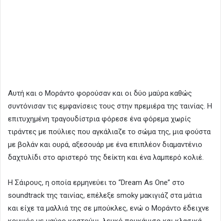
Αυτή και ο Μοράντο φορούσαν και οι δύο μαύρα καθώς
συντόνισαν τις εμφανίσεις τους στην πρεμιέρα της ταινίας. Η
επιτυχημένη τραγουδίστρια φόρεσε ένα φόρεμα χωρίς
τιράντες με πούλιες που αγκάλιαζε το σώμα της, μια φούστα
με βολάν και ουρά, αξεσουάρ με ένα επιπλέον διαμαντένιο
δαχτυλίδι στο αριστερό της δείκτη και ένα λαμπερό κολιέ.
Η Σάιρους, η οποία ερμηνεύει το “Dream As One” στο
soundtrack της ταινίας, επέλεξε smoky μακιγιάζ στα μάτια
και είχε τα μαλλιά της σε μπούκλες, ενώ ο Μοράντο έδειχνε
κομψός με μαύρο κοστούμι, λευκό πουκάμισο και κλασικά