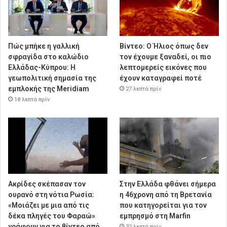
Πώς μπήκε η γαλλική
Βίντεο: Ο Ήλιος όπως δεν
σφραγίδα στο καλώδιο
τον έχουμε ξαναδεί, οι πιο
Ελλάδας-Κύπρου: Η
λεπτομερείς εικόνες που
γεωπολιτική σημασία της
έχουν καταγραφεί ποτέ
εμπλοκής της Meridiam
27 λεπτά πρίν
18 λεπτά πρίν
Ακρίδες σκέπασαν τον
Στην Ελλάδα φθάνει σήμερα
ουρανό στη νότια Ρωσία:
η 46χρονη από τη Βρετανία
«Μοιάζει με μια από τις
που κατηγορείται για τον
δέκα πληγές του Φαραώ»
εμπρησμό στη Marfin
γράφουν για το βίντεο από
32 λεπτά πρίν