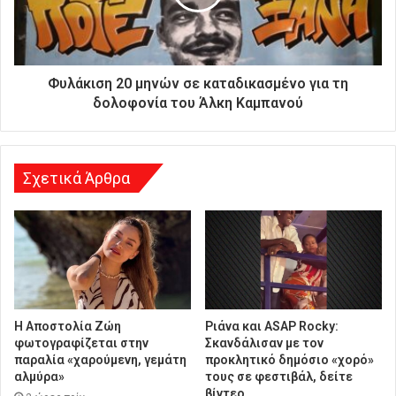
ς
δ
ι
ε
ύ
Φυλάκιση 20 μηνών σε καταδικασμένο για τη
θ
δολοφονία του Άλκη Καμπανού
υ
ν
σ
η
Σχετικά Άρθρα
H Αποστολία Ζώη
Ριάνα και ASAP Rocky:
φωτογραφίζεται στην
Σκανδάλισαν με τον
παραλία «χαρούμενη, γεμάτη
προκλητικό δημόσιο «χορό»
αλμύρα»
τους σε φεστιβάλ, δείτε
βίντεο