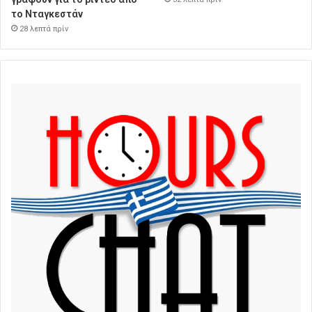
το Νταγκεστάν
28 λεπτά πρίν