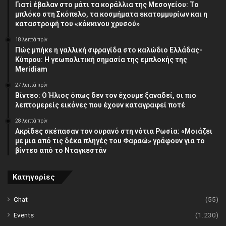
Γιατί έβαλαν στο μάτι τα κοράλλια της Μεσογείου: Το
μπλόκο στη Σκόπελο, τα κοσμήματα εκατομμυρίων και η
καταστροφή του «κόκκινου χρυσού»
18 λεπτά πρίν
Πώς μπήκε η γαλλική σφραγίδα στο καλώδιο Ελλάδας-
Κύπρου: Η γεωπολιτική σημασία της εμπλοκής της
Meridiam
27 λεπτά πρίν
Βίντεο: Ο Ήλιος όπως δεν τον έχουμε ξαναδεί, οι πιο
λεπτομερείς εικόνες που έχουν καταγραφεί ποτέ
28 λεπτά πρίν
Ακρίδες σκέπασαν τον ουρανό στη νότια Ρωσία: «Μοιάζει
με μια από τις δέκα πληγές του Φαραώ» γράφουν για το
βίντεο από το Νταγκεστάν
Κατηγορίες
Chat
(55)
Events
(1.230)