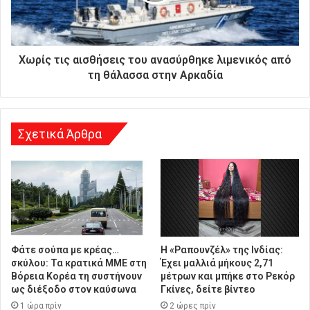
ι
ε
ύ
θ
Χωρίς τις αισθήσεις του ανασύρθηκε λιμενικός από
υ
τη θάλασσα στην Αρκαδία
ν
σ
η
Σχετικά Άρθρα
Φάτε σούπα με κρέας…
Η «Ραπουνζέλ» της Ινδίας:
σκύλου: Τα κρατικά ΜΜΕ στη
Έχει μαλλιά μήκους 2,71
Βόρεια Κορέα τη συστήνουν
μέτρων και μπήκε στο Ρεκόρ
ως διέξοδο στον καύσωνα
Γκίνες, δείτε βίντεο
1 ώρα πρίν
2 ώρες πρίν