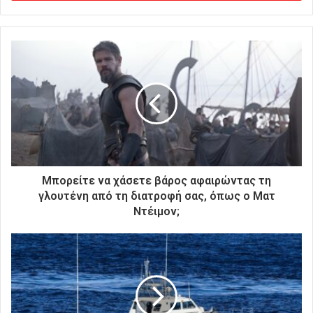
γ
ε
τ
ε
τ
η
ν
η
λ
ε
κ
τ
ρ
Μπορείτε να χάσετε βάρος αφαιρώντας τη
ο
γλουτένη από τη διατροφή σας, όπως ο Ματ
ν
Ντέιμον;
ι
κ
ή
σ
α
ς
δ