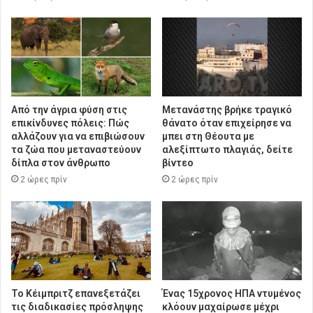
Από την άγρια φύση στις
Μετανάστης βρήκε τραγικό
επικίνδυνες πόλεις: Πώς
θάνατο όταν επιχείρησε να
αλλάζουν για να επιβιώσουν
μπει στη Θέουτα με
τα ζώα που μεταναστεύουν
αλεξίπτωτο πλαγιάς, δείτε
δίπλα στον άνθρωπο
βίντεο
2 ώρες πρίν
2 ώρες πρίν
Το Κέιμπριτζ επανεξετάζει
Ένας 15χρονος ΗΠΑ ντυμένος
τις διαδικασίες πρόσληψης
κλόουν μαχαίρωσε μέχρι