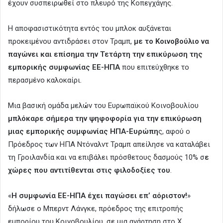
έχουν συσπειρωθεί στο πλευρό της Κοπεγχάγης.
Η αποφασιστικότητα εντός του μπλοκ αυξάνεται
προκειμένου αντιδράσει στον Τραμπ,
με το Κοινοβούλιο να
παγώνει και επίσημα την Τετάρτη την επικύρωση της
εμπορικής συμφωνίας ΕΕ-ΗΠΑ
που επιτεύχθηκε το
περασμένο καλοκαίρι.
Μια βασική ομάδα μελών του Ευρωπαϊκού Κοινοβουλίου
μπλόκαρε σήμερα την ψηφοφορία για την επικύρωση
μιας εμπορικής συμφωνίας ΗΠΑ-Ευρώπη
ς, αφού ο
Πρόεδρος των ΗΠΑ Ντόναλντ Τραμπ απείλησε να καταλάβει
τη Γροιλανδία και να επιβάλει πρόσθετους δασμούς 10% σ
ε
χώρες που αντιτίθενται στις φιλοδοξίες του
.
«
Η συμφωνία ΕΕ-ΗΠΑ έχει παγώσει επ’ αόριστον!
»
δήλωσε ο Μπερντ Λάνγκε, πρόεδρος της επιτροπής
εμπορίου του Κοινοβουλίου, σε μια ανάρτηση στο X.