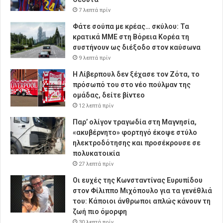
7 λεπτά πρίν
Φάτε σούπα με κρέας… σκύλου: Τα
κρατικά ΜΜΕ στη Βόρεια Κορέα τη
συστήνουν ως διέξοδο στον καύσωνα
9 λεπτά πρίν
Η Λίβερπουλ δεν ξέχασε τον Ζότα, το
πρόσωπό του στο νέο πούλμαν της
ομάδας, δείτε βίντεο
12 λεπτά πρίν
Παρ’ ολίγον τραγωδία στη Μαγνησία,
«ακυβέρνητο» φορτηγό έκοψε στύλο
ηλεκτροδότησης και προσέκρουσε σε
πολυκατοικία
27 λεπτά πρίν
Οι ευχές της Κωνσταντίνας Ευρυπίδου
στον Φίλιππο Μιχόπουλο για τα γενέθλιά
του: Κάποιοι άνθρωποι απλώς κάνουν τη
ζωή πιο όμορφη
30 λεπτά πρίν