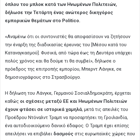
όπλου του μπλοκ κατά των Ηνωμένων Πολιτειών,
δήλωσε την Τετάρτη ένας ανώτερος δικηγόρος
εμπορικών θεμάτων
στο Politico.
«Αναμένω ότι οι συντονιστές θα αποφασίσουν να ζητήσουν
την έναρξη της διαδικασίας έρευνας του [Μέσου κατά του
Καταναγκασμού]. Φυσικά, από τώρα έως τη Δευτέρα υπάρχει
πολύς χρόνος και θα δούμε τι θα συμβεί», δήλωσε ο
πρόεδρος της επιτροπής εμπορίου, Μπερντ Λάνγκε, σε
δημοσιογράφους στο Στρασβούργο.
Η δήλωση του Λάνγκε, Γερμανού Σοσιαλδημοκράτη, έρχεται
καθώς
οι σχέσεις μεταξύ ΕΕ και Ηνωμένων Πολιτειών
έχουν φτάσει σε ιστορικά χαμηλά
, μετά τις απειλές του
Προέδρου Ντόναλντ Τραμπ να προσαρτήσει τη Γροιλανδία,
ένα αυτοδιοικούμενο δανικό έδαφος. Ο Τραμπ έχει επίσης
απειλήσει να επιβάλει
δασμούς
στις ευρωπαϊκές χώρες που