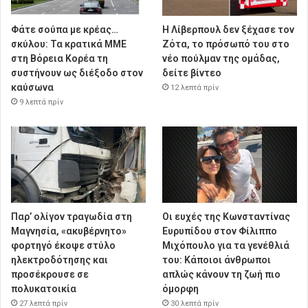
Φάτε σούπα με κρέας…
Η Λίβερπουλ δεν ξέχασε τον
σκύλου: Τα κρατικά ΜΜΕ
Ζότα, το πρόσωπό του στο
στη Βόρεια Κορέα τη
νέο πούλμαν της ομάδας,
συστήνουν ως διέξοδο στον
δείτε βίντεο
καύσωνα
12 λεπτά πρίν
9 λεπτά πρίν
Παρ’ ολίγον τραγωδία στη
Οι ευχές της Κωνσταντίνας
Μαγνησία, «ακυβέρνητο»
Ευρυπίδου στον Φίλιππο
φορτηγό έκοψε στύλο
Μιχόπουλο για τα γενέθλιά
ηλεκτροδότησης και
του: Κάποιοι άνθρωποι
προσέκρουσε σε
απλώς κάνουν τη ζωή πιο
πολυκατοικία
όμορφη
27 λεπτά πρίν
30 λεπτά πρίν