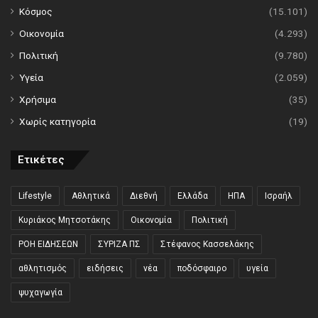
Κόσμος
(15.101)
Οικονομία
(4.293)
Πολιτική
(9.780)
Υγεία
(2.059)
Χρήσιμα
(35)
Χωρίς κατηγορία
(19)
Ετικέτες
Lifestyle
Αθλητικά
Διεθνή
Ελλάδα
ΗΠΑ
Ισραήλ
Κυριάκος Μητσοτάκης
Οικονομία
Πολιτική
ΡΟΗ ΕΙΔΗΣΕΩΝ
ΣΥΡΙΖΑ ΠΣ
Στέφανος Κασσελάκης
αθλητισμός
ειδήσεις
νέα
ποδόσφαιρο
υγεία
ψυχαγωγία