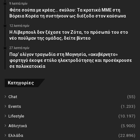
9 λεπτά πρίν
Φάτε σούπα με κρέας… σκύλου: Τα κρατικά ΜΜΕ στη
Βόρεια Κορέα τη συστήνουν ως διέξοδο στον καύσωνα
12 λεπτά πρίν
Η Λίβερπουλ δεν ξέχασε τον Ζότα, το πρόσωπό του στο
νέο πούλμαν της ομάδας, δείτε βίντεο
27 λεπτά πρίν
Παρ’ ολίγον τραγωδία στη Μαγνησία, «ακυβέρνητο»
φορτηγό έκοψε στύλο ηλεκτροδότησης και προσέκρουσε
σε πολυκατοικία
Κατηγορίες
Chat
(55)
Events
(1.233)
Lifestyle
(10.197)
Αθλητικά
(5.900)
Ελλάδα
(22.896)