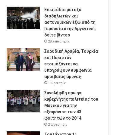
Επεισόδια μεταξύ
διαδηλωτών και
αστυνομικών έξω από τη
Γερουσία στην Αργεντινή,
δείτε βίντεο
28 λεπτά πρίν
Σαουδική Αραβία, Τουρκία
και Πακιστάν
ετοιμάζονται να
υπογράψουν συμφωνία
αμοιβαίας άμυνας
1 ώρα πρίν
Συνελήφθη πρώην
κυβερνήτης πολιτείας του
Μεξικού για την
εξαφάνιση των 43
φοιτητών το 2014
2 ώρες πρίν
Τουλάχιστον 11