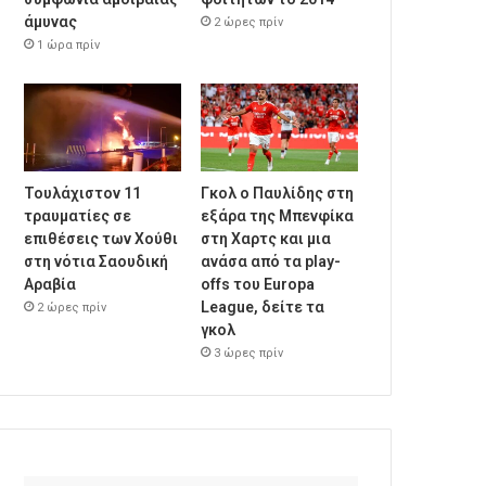
άμυνας
2 ώρες πρίν
1 ώρα πρίν
Τουλάχιστον 11
Γκολ ο Παυλίδης στη
τραυματίες σε
εξάρα της Μπενφίκα
επιθέσεις των Χούθι
στη Χαρτς και μια
στη νότια Σαουδική
ανάσα από τα play-
Αραβία
offs του Europa
League, δείτε τα
2 ώρες πρίν
γκολ
3 ώρες πρίν