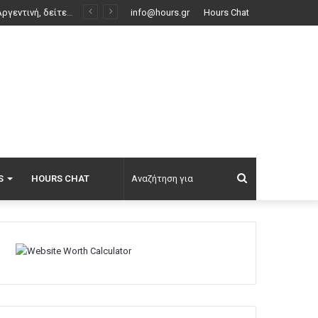
Σαουδική Αραβία, Τουρκία και Πακιστάν ετοιμάζονται να υπογράψουν συμφωνία αμοιβαίας άμυνας
info@hours.gr
Hours Chat
Αναζήτηση
S
HOURS CHAT
για