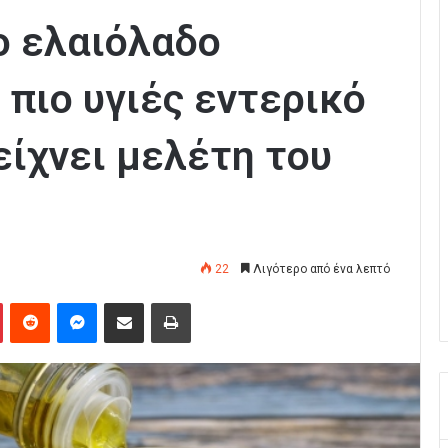
ο ελαιόλαδο
πιο υγιές εντερικό
είχνει μελέτη του
22
Λιγότερο από ένα λεπτό
Pinterest
Reddit
Messenger
Κοινοποίηση μέσω Email
Εκτύπωση