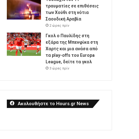
τραυματίες σε επιθέσεις
των Χούθι στη νότια
Σαουδική Αραβία
2 ώρες πρίν
Γκολ ο Παυλίδης στη
εξάρα της Μπενφίκα στη
Χαρτς και μια ανάσα από
τα play-offs του Europa
League, δείτε τα γκολ
3 ώρες πρίν
Ακολουθήστε το Hours.gr News