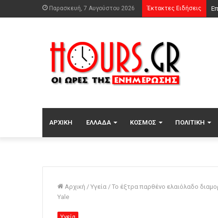
Παρασκευή, 7 Αυγούστου 2026
Έκτακτες Ειδήσεις
ΑΡΧΙΚΉ
ΕΛΛΆΔΑ
ΚΌΣΜΟΣ
ΠΟΛΙΤΙΚΉ
Αρχική
/
Υγεία
/
Το έξτρα παρθένο ελαιόλαδο διαμορφ
Yale
Υγεία