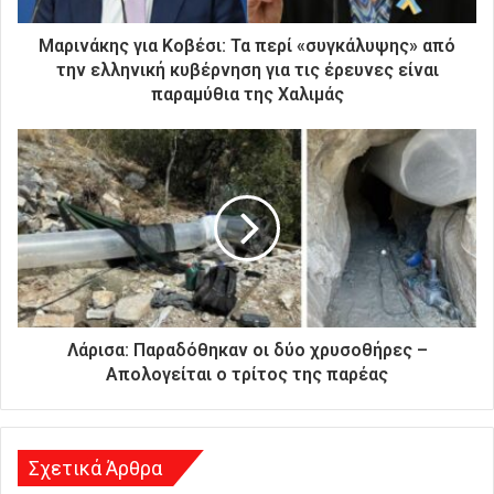
τ
ρ
Μαρινάκης για Κοβέσι: Τα περί «συγκάλυψης» από
ο
την ελληνική κυβέρνηση για τις έρευνες είναι
ν
παραμύθια της Χαλιμάς
ι
κ
ή
σ
α
ς
δ
ι
ε
ύ
θ
Λάρισα: Παραδόθηκαν οι δύο χρυσοθήρες –
υ
Απολογείται ο τρίτος της παρέας
ν
σ
η
Σχετικά Άρθρα