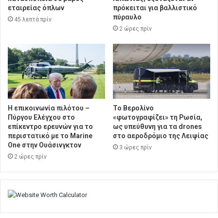
εταιρείας όπλων
πρόκειται για βαλλιστικό
πύραυλο
45 λεπτά πρίν
2 ώρες πρίν
Η επικοινωνία πιλότου –
Το Βερολίνο
Πύργου Ελέγχου στο
«φωτογραφίζει» τη Ρωσία,
επίκεντρο ερευνών για το
ως υπεύθυνη για τα drones
περιστατικό με το Marine
στο αεροδρόμιο της Λειψίας
One στην Ουάσινγκτον
3 ώρες πρίν
2 ώρες πρίν