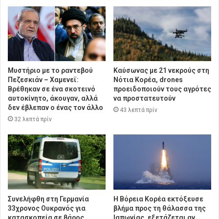
Μυστήριο με το ραντεβού
Καύσωνας με 21 νεκρούς στη
Πεζεσκιάν – Χαμενεϊ:
Νότια Κορέα, drones
Βρέθηκαν σε ένα σκοτεινό
προειδοποιούν τους αγρότες
αυτοκίνητο, άκουγαν, αλλά
να προστατευτούν
δεν έβλεπαν ο ένας τον άλλο
43 λεπτά πρίν
32 λεπτά πρίν
Συνελήφθη στη Γερμανία
Η Βόρεια Κορέα εκτόξευσε
33χρονος Ουκρανός για
βλήμα προς τη θάλασσα της
κατασκοπεία σε βάρος
Ιαπωνίας, εξετάζεται αν