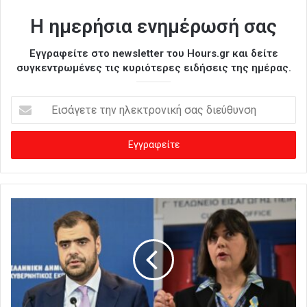
Η ημερήσια ενημέρωσή σας
Εγγραφείτε στο newsletter του Hours.gr και δείτε
συγκεντρωμένες τις κυριότερες ειδήσεις της ημέρας.
Ε
ι
σ
ά
γ
ε
τ
ε
τ
η
ν
η
λ
ε
κ