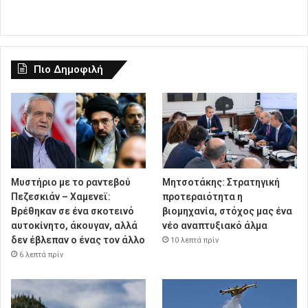
Πιο Δημοφιλή
Μυστήριο με το ραντεβού
Μητσοτάκης: Στρατηγική
Πεζεσκιάν – Χαμενεϊ:
προτεραιότητα η
Βρέθηκαν σε ένα σκοτεινό
βιομηχανία, στόχος μας ένα
αυτοκίνητο, άκουγαν, αλλά
νέο αναπτυξιακό άλμα
δεν έβλεπαν ο ένας τον άλλο
10 λεπτά πρίν
6 λεπτά πρίν