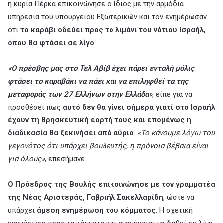
η κυρία Πέρκα επικοινώνησε ο ίδιος με την αρμόδια
υπηρεσία του υπουργείου Εξωτερικών και τον ενημέρωσαν
ότι
το καράβι οδεύει προς το λιμάνι του νότιου Ισραήλ,
όπου θα φτάσει σε λίγο
.
«Ο πρέσβης μας στο Τελ Αβίβ έχει πάρει εντολή μόλις
φτάσει το καραβάκι να πάει και να επιληφθεί τα της
μεταφοράς των 27 Ελλήνων στην Ελλάδα»
, είπε για να
προσθέσει πως
αυτό δεν θα γίνει σήμερα γιατί στο Ισραήλ
έχουν τη θρησκευτική εορτή τους και επομένως η
διαδικασία θα ξεκινήσει από αύριο
.
«Το κάνουμε λόγω του
γεγονότος ότι υπάρχει βουλευτής, η πρόνοια βέβαια είναι
για όλους»
, επεσήμανε.
Ο Πρόεδρος της Βουλής επικοινώνησε με τον γραμματέα
της Νέας Αριστεράς, Γαβριήλ Σακελλαρίδη
, ώστε να
υπάρχει
άμεση ενημέρωση του κόμματος
. Η σχετική
ενημέρωση προς τα κόμματα και αναμένεται να δοθεί σε λίγη