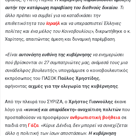
αυτήν την κατάφωρη παραβίαση του διεθνούς δικαίου
. Τι
άλλο πρέπει να συμβεί για να καταδικάσει την
επιθετικότητα του
Ισραήλ
και να υπερασπιστεί Έλληνες
πολίτες και ένα μέλος του Κοινοβουλίου;»
, διερωτήθηκε ο κ.
Χαρίτσης, απαιτώντας άμεση και δυναμική παρέμβαση.
«Είναι
αυτονόητη ευθύνη της κυβέρνησης
να ενημερώσει
πού βρίσκονται οι 27 συμπατριώτες μας, ανάμεσά τους μια
συνάδελφος βουλευτής»
, υπογράμμισε ο κοινοβουλευτικός
εκπρόσωπος του ΠΑΣΟΚ
Παύλος Χρηστίδης
,
αφήνοντας
αιχμές για την ολιγωρία της κυβέρνησης
.
Από την πλευρά του ΣΥΡΙΖΑ, ο
Χρήστος Γιαννούλης
έκανε
λόγο για
«κυνική και απαράδεκτη»
αναχαίτιση πολιτών
που
προσπαθούσαν να προσφέρουν
ανθρωπιστική βοήθεια
σε
παιδιά στη
Γάζα
.
«Κύριε Δένδια, δεν μπορεί να συνεχίζεται
άλλο η πολιτική των ίσων αποστάσεων.
Η κυβέρνηση