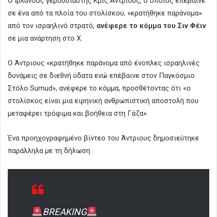
Ο Ιρλανδός γερουσιαστής Κρις Άντριους, ο οποίος επέβαινε
σε ένα από τα πλοία του στολίσκου, «κρατήθηκε παράνομα»
από τον ισραηλινό στρατό,
ανέφερε το κόμμα του Σιν Φέιν
σε μια ανάρτηση στο X.
Ο Άντριους «κρατήθηκε παράνομα από ένοπλες ισραηλινές
δυνάμεις σε διεθνή ύδατα ενώ επέβαινε στον Παγκόσμιο
Στόλο Sumud», ανέφερε το κόμμα, προσθέτοντας ότι «ο
στολίσκος είναι μια ειρηνική ανθρωπιστική αποστολή που
μεταφέρει τρόφιμα και βοήθεια στη Γάζα».
Ένα προηχογραφημένο βίντεο του Άντριους δημοσιεύτηκε
παράλληλα με τη δήλωση.
BREAKING