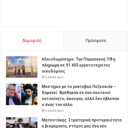
Δημοφιλή
Πρόσφατα
Αδειοδωρόσημο: Την Παρασκευή 7/8 η
πληρωμή σε 91.455 εργατοτεχνίτες
οικοδόμους
5 λεπτά πρίν
Μυστήριο με το ραντεβού Πεζεσκιάν –
Χαμενεϊ: Βρέθηκαν σε ένα σκοτεινό
αυτοκίνητο, άκουγαν, αλλά δεν έβλεπαν
ο ένας τον άλλο
6 λεπτά πρίν
Μητσοτάκης: Στρατηγική προτεραιότητα
η βιομηχανία, στόχος μας ένα νέο