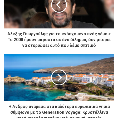
η
λ
ε
κ
τ
ρ
Αλέξης Γεωργούλης για το ενδεχόμενο ενός γάμου:
ο
Το 2008 ήμουν μπροστά σε ένα δίλημμα, δεν μπορεί
ν
να στεριώσει αυτό που λέμε σπιτικό
ι
κ
ή
σ
α
ς
δ
ι
ε
ύ
θ
Η Άνδρος ανάμεσα στα καλύτερα ευρωπαϊκά νησιά
υ
σύμφωνα με το Generation Voyage: Kρυστάλλινα
ν