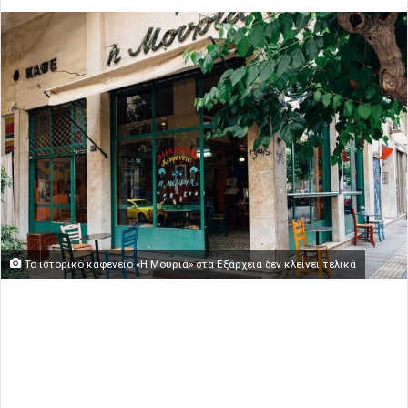
Το ιστορικό καφενείο «Η Μουριά» στα Εξάρχεια δεν κλείνει τελικά