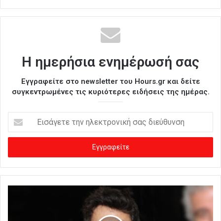
Η ημερήσια ενημέρωσή σας
Εγγραφείτε στο newsletter του Hours.gr και δείτε
συγκεντρωμένες τις κυριότερες ειδήσεις της ημέρας.
Ε
ι
σ
ά
γ
ε
τ
ε
τ
η
ν