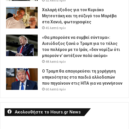
32 λεπτά πρίν
Χαλαρή έξοδος για τον Κυριάκο
Μητσοτάκη και τη σύζυγό του Μαρέβα
στα Χανιά, φωτογραφίες
45 λεπτά πρίν
«Θα μπορούσε να συμβεί σύντομα»:
Αισιόδοξος ξανά ο Τραμπ για το τέλος
του πολέμου με το Ιράν, «δεν νομίζω ότι
μπορούν ν’ αντέξουν πολύ ακόμα»
48 λεπτά πρίν
Ο Τραμπ θα απαγορεύσει τη χορήγηση
υπηκοότητας στα παιδιά αλλοδαπών
που πηγαίνουν στις ΗΠΑ για να γεννήσουν
60 λεπτά πρίν
Ακολουθήστε το Hours.gr News