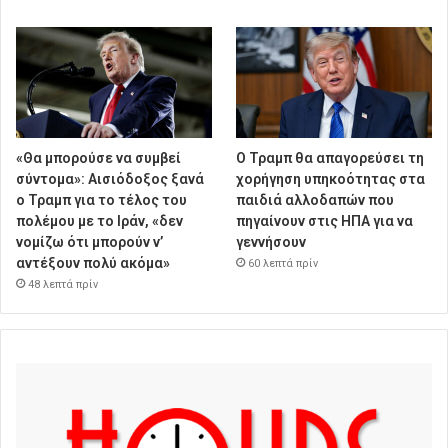
«Θα μπορούσε να συμβεί
Ο Τραμπ θα απαγορεύσει τη
σύντομα»: Αισιόδοξος ξανά
χορήγηση υπηκοότητας στα
ο Τραμπ για το τέλος του
παιδιά αλλοδαπών που
πολέμου με το Ιράν, «δεν
πηγαίνουν στις ΗΠΑ για να
νομίζω ότι μπορούν ν’
γεννήσουν
αντέξουν πολύ ακόμα»
60 λεπτά πρίν
48 λεπτά πρίν