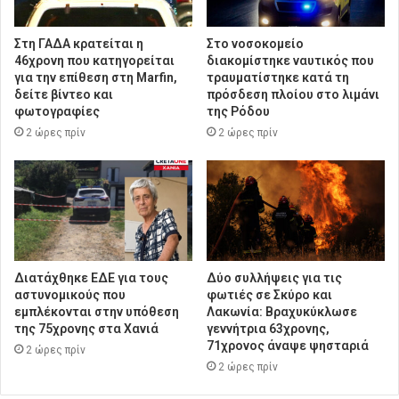
Στη ΓΑΔΑ κρατείται η
Στο νοσοκομείο
46χρονη που κατηγορείται
διακομίστηκε ναυτικός που
για την επίθεση στη Marfin,
τραυματίστηκε κατά τη
δείτε βίντεο και
πρόσδεση πλοίου στο λιμάνι
φωτογραφίες
της Ρόδου
2 ώρες πρίν
2 ώρες πρίν
Διατάχθηκε ΕΔΕ για τους
Δύο συλλήψεις για τις
αστυνομικούς που
φωτιές σε Σκύρο και
εμπλέκονται στην υπόθεση
Λακωνία: Βραχυκύκλωσε
της 75χρονης στα Χανιά
γεννήτρια 63χρονης,
71χρονος άναψε ψησταριά
2 ώρες πρίν
2 ώρες πρίν