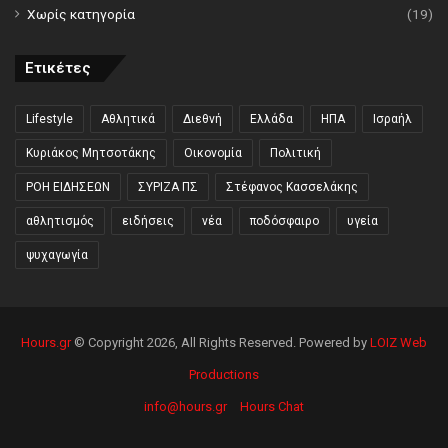
Χωρίς κατηγορία
(19)
Ετικέτες
Lifestyle
Αθλητικά
Διεθνή
Ελλάδα
ΗΠΑ
Ισραήλ
Κυριάκος Μητσοτάκης
Οικονομία
Πολιτική
ΡΟΗ ΕΙΔΗΣΕΩΝ
ΣΥΡΙΖΑ ΠΣ
Στέφανος Κασσελάκης
αθλητισμός
ειδήσεις
νέα
ποδόσφαιρο
υγεία
ψυχαγωγία
Hours.gr
© Copyright 2026, All Rights Reserved. Powered by
LOIZ Web
Productions
info@hours.gr
Hours Chat