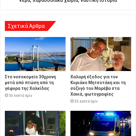
νερά, παραδοσιακά χωριά, ναυτική ιστορία
σ
η
Σχετικά Άρθρα
Στο νοσοκομείο 30χρονη
Χαλαρή έξοδος για τον
μετά από πτώση από τη
Κυριάκο Μητσοτάκη και τη
γέφυρα της Χαλκίδας
σύζυγό του Μαρέβα στα
Χανιά, φωτογραφίες
35 λεπτά πρίν
55 λεπτά πρίν