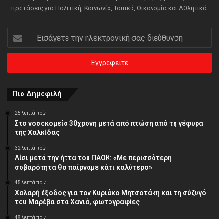
προτάσεις για Πολιτική, Κοινωνία, Τοπικά, Οικονομία και Αθλητικά.
Εισάγετε
την
ηλεκτρονική
σας
διεύθυνση
Πιο Δημοφιλή
25 λεπτά πρίν
Στο νοσοκομείο 30χρονη μετά από πτώση από τη γέφυρα
της Χαλκίδας
32 λεπτά πρίν
Λίσι μετά την ήττα του ΠΑΟΚ: «Με περισσότερη
σοβαρότητα θα παίρναμε κάτι καλύτερο»
45 λεπτά πρίν
Χαλαρή έξοδος για τον Κυριάκο Μητσοτάκη και τη σύζυγό
του Μαρέβα στα Χανιά, φωτογραφίες
48 λεπτά πρίν