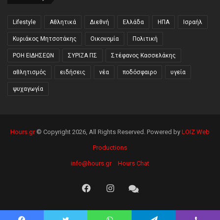
Lifestyle
Αθλητικά
Διεθνή
Ελλάδα
ΗΠΑ
Ισραήλ
Κυριάκος Μητσοτάκης
Οικονομία
Πολιτική
ΡΟΗ ΕΙΔΗΣΕΩΝ
ΣΥΡΙΖΑ ΠΣ
Στέφανος Κασσελάκης
αθλητισμός
ειδήσεις
νέα
ποδόσφαιρο
υγεία
ψυχαγωγία
Hours.gr
© Copyright 2026, All Rights Reserved. Powered by
LOIZ Web
Productions
info@hours.gr
Hours Chat
Facebook
Instagram
Hours
Chat