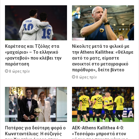
Καρέτσας και Τζόλης στα
Νίκολιτς μετά το φιλικό με
«μαχαίρια» – Το ελληνικό
την Athens Kallithea: «Θέλαμε
«ραντεβού» που κλέβει την
αυτό το ματς, είμαστε
παράσταση
ανοικτοί στο μεταγραφικό
παράθυρο», δείτε βίντεο
8 ώρες πρίν
8 ώρες πρίν
Πατέρας για δεύτερη φορά ο
ΑΕΚ-Athens Kallithea 4-0:
Κωνσταντέλιας: Η σύζυγός
«Τεσσάρα» μπροστά στον