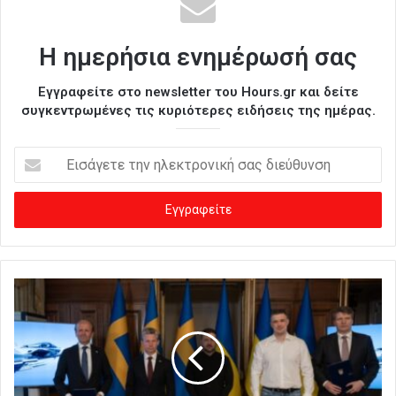
Η ημερήσια ενημέρωσή σας
Εγγραφείτε στο newsletter του Hours.gr και δείτε
συγκεντρωμένες τις κυριότερες ειδήσεις της ημέρας.
Ε
ι
σ
ά
γ
ε
τ
ε
τ
η
ν
η
λ