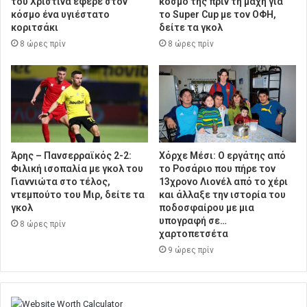
του Χριστίνα έφερε στον
κόσμο της πριν τη μάχη για
κόσμο ένα υγιέστατο
το Super Cup με τον ΟΦΗ,
κοριτσάκι
δείτε τα γκολ
8 ώρες πρίν
8 ώρες πρίν
Άρης – Πανσερραϊκός 2-2:
Χόρχε Μέσι: Ο εργάτης από
Φιλική ισοπαλία με γκολ του
το Ροσάριο που πήρε τον
Γιαννιώτα στο τέλος,
13χρονο Λιονέλ από το χέρι
ντεμπούτο του Μιρ, δείτε τα
και άλλαξε την ιστορία του
γκολ
ποδοσφαίρου με μια
υπογραφή σε…
8 ώρες πρίν
χαρτοπετσέτα
9 ώρες πρίν