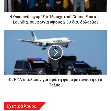
ε
κ
τ
ρ
Η Ουκρανία αγοράζει 16 μαχητικά Gripen E από τη
ο
Σουηδία, συμφωνία ύψους 2,53 δισ. δολαρίων
ν
ι
κ
ή
σ
α
ς
δ
ι
ε
ύ
Οι ΗΠΑ απέλασαν για πρώτη φορά μετανάστη στα
θ
Παλάου
υ
ν
σ
η
Σχετικά Άρθρα