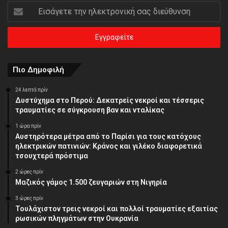
Εισάγετε
την
ηλεκτρονική
σας
διεύθυνση
Πιο Δημοφιλή
24 λεπτά πρίν
Δυστύχημα στο Περού: Δεκατρείς νεκροί και τέσσερις
τραυματίες σε σύγκρουση βαν και νταλίκας
1 ώρα πρίν
Αυστηρότερα μέτρα από το Παρίσι για τους κατόχους
ηλεκτρικών πατινιών: Κράνος και γιλέκο διαφορετικά
τσουχτερά πρόστιμα
2 ώρες πρίν
Μαζικός γάμος 1.500 ζευγαριών στη Νιγηρία
3 ώρες πρίν
Τουλάχιστον τρεις νεκροί και πολλοί τραυματίες εξαιτίας
ρωσικών πληγμάτων στην Ουκρανία