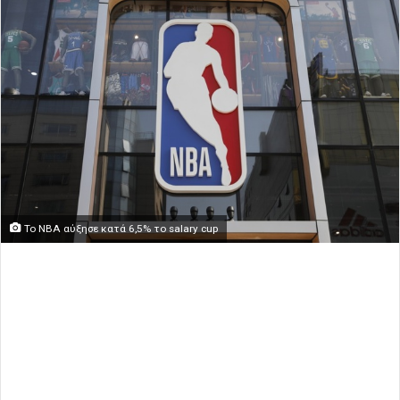
Το ΝΒΑ αύξησε κατά 6,5% το salary cup