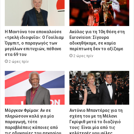
Η Μαντόνα τον αποκαλούσε
Ακύλας για τη 10η θέση στη
«τρελή ιδιοφυΐα»: Ο Γουίλιαμ
Eurovision: Σίγουρα
Όρμπιτ, ο παραγωγός των
αδικηθήκαμε, σε καμία
μεγάλων επιτυχιών, πέθανε
περίπτωση δεν το αξίζαμε
στα 69 του
2 ώρες πρίν
2 ώρες πρίν
Μόργκαν Φρίμαν: Αν σε
Αντόνιο Μπαντέρας για τη
πληρώσουν καλά για μία
σχέση του με τη Μέλανι
παραγωγή, τότε
Γκρίφιθ μετά το διαζύγιό
παραβλέπεις κάποιες από
τους: Είναι μία από τις
τις αδυναμίες του σεναρίου
καλύτερές μου φίλες