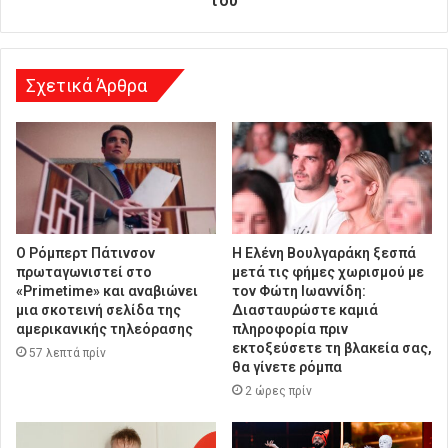
του
σ
η
Σχετικά Άρθρα
Ο Ρόμπερτ Πάτινσον
Η Ελένη Βουλγαράκη ξεσπά
πρωταγωνιστεί στο
μετά τις φήμες χωρισμού με
«Primetime» και αναβιώνει
τον Φώτη Ιωαννίδη:
μια σκοτεινή σελίδα της
Διασταυρώστε καμιά
αμερικανικής τηλεόρασης
πληροφορία πριν
εκτοξεύσετε τη βλακεία σας,
57 λεπτά πρίν
θα γίνετε ρόμπα
2 ώρες πρίν