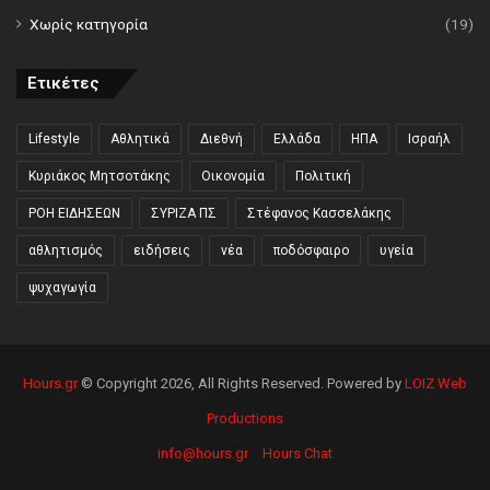
Χωρίς κατηγορία
(19)
Ετικέτες
Lifestyle
Αθλητικά
Διεθνή
Ελλάδα
ΗΠΑ
Ισραήλ
Κυριάκος Μητσοτάκης
Οικονομία
Πολιτική
ΡΟΗ ΕΙΔΗΣΕΩΝ
ΣΥΡΙΖΑ ΠΣ
Στέφανος Κασσελάκης
αθλητισμός
ειδήσεις
νέα
ποδόσφαιρο
υγεία
ψυχαγωγία
Hours.gr
© Copyright 2026, All Rights Reserved. Powered by
LOIZ Web
Productions
info@hours.gr
Hours Chat