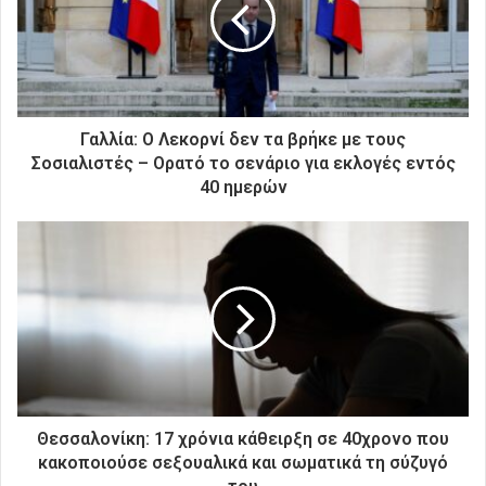
η
λ
ε
κ
τ
ρ
Γαλλία: Ο Λεκορνί δεν τα βρήκε με τους
ο
Σοσιαλιστές – Ορατό το σενάριο για εκλογές εντός
ν
40 ημερών
ι
κ
ή
σ
α
ς
δ
ι
ε
ύ
θ
Θεσσαλονίκη: 17 χρόνια κάθειρξη σε 40χρονο που
υ
κακοποιούσε σεξουαλικά και σωματικά τη σύζυγό
ν