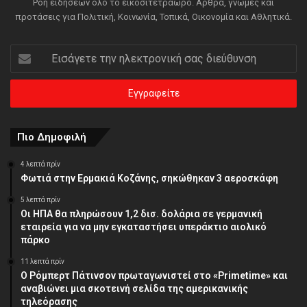
Ροή ειδήσεων όλο το εικοσιτετράωρο. Άρθρα, γνώμες και
προτάσεις για Πολιτική, Κοινωνία, Τοπικά, Οικονομία και Αθλητικά.
Εισάγετε
την
ηλεκτρονική
σας
διεύθυνση
Πιο Δημοφιλή
4 λεπτά πρίν
Φωτιά στην Ερμακιά Κοζάνης, σηκώθηκαν 3 αεροσκάφη
5 λεπτά πρίν
Οι ΗΠΑ θα πληρώσουν 1,2 δισ. δολάρια σε γερμανική
εταιρεία για να μην εγκαταστήσει υπεράκτιο αιολικό
πάρκο
11 λεπτά πρίν
Ο Ρόμπερτ Πάτινσον πρωταγωνιστεί στο «Primetime» και
αναβιώνει μια σκοτεινή σελίδα της αμερικανικής
τηλεόρασης