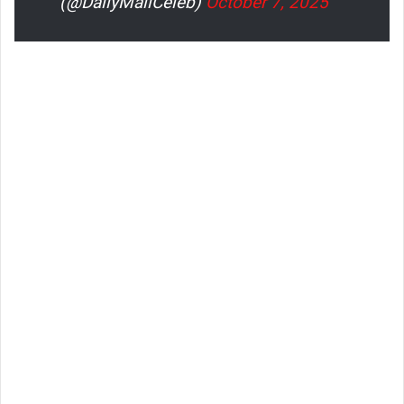
(@DailyMailCeleb)
October 7, 2025