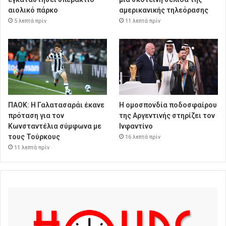
αιολικό πάρκο
αμερικανικής τηλεόρασης
5 λεπτά πρίν
11 λεπτά πρίν
ΠΑΟΚ: Η Γαλατασαράι έκανε
Η ομοσπονδία ποδοσφαίρου
πρόταση για τον
της Αργεντινής στηρίζει τον
Κωνσταντέλια σύμφωνα με
Ινφαντίνο
τους Τούρκους
16 λεπτά πρίν
11 λεπτά πρίν