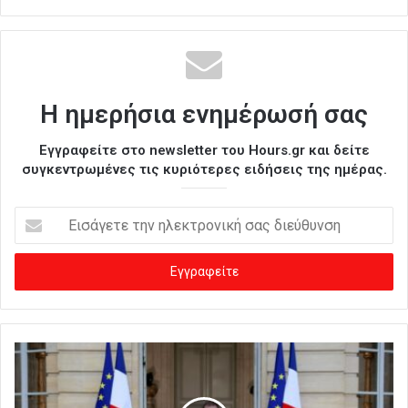
Η ημερήσια ενημέρωσή σας
Εγγραφείτε στο newsletter του Hours.gr και δείτε
συγκεντρωμένες τις κυριότερες ειδήσεις της ημέρας.
Ε
ι
σ
ά
γ
ε
τ
ε
τ
η
ν