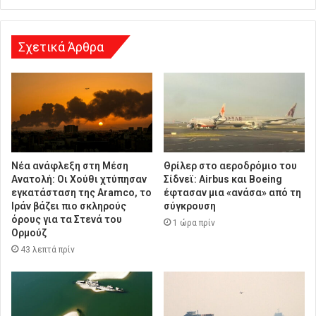
σ
η
Σχετικά Άρθρα
Νέα ανάφλεξη στη Μέση
Θρίλερ στο αεροδρόμιο του
Ανατολή: Οι Χούθι χτύπησαν
Σίδνεϊ: Airbus και Boeing
εγκατάσταση της Aramco, το
έφτασαν μια «ανάσα» από τη
Ιράν βάζει πιο σκληρούς
σύγκρουση
όρους για τα Στενά του
1 ώρα πρίν
Ορμούζ
43 λεπτά πρίν