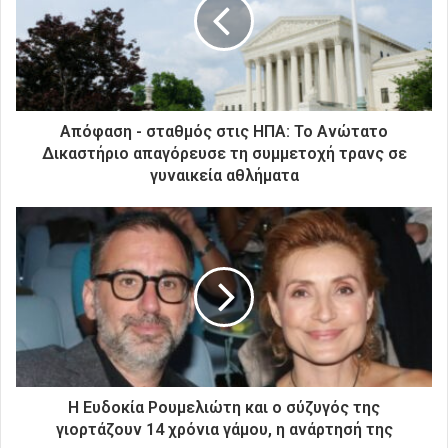
ν
η
λ
ε
κ
τ
ρ
Απόφαση - σταθμός στις ΗΠΑ: Το Ανώτατο
ο
Δικαστήριο απαγόρευσε τη συμμετοχή τρανς σε
ν
γυναικεία αθλήματα
ι
κ
ή
σ
α
ς
δ
ι
ε
ύ
θ
Η Ευδοκία Ρουμελιώτη και ο σύζυγός της
υ
γιορτάζουν 14 χρόνια γάμου, η ανάρτησή της
ν