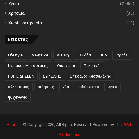
Υγεία
(2.060)
Χρήσιμα
(35)
Χωρίς κατηγορία
(19)
Ετικέτες
Lifestyle
Αθλητικά
Διεθνή
Ελλάδα
ΗΠΑ
Ισραήλ
Κυριάκος Μητσοτάκης
Οικονομία
Πολιτική
ΡΟΗ ΕΙΔΗΣΕΩΝ
ΣΥΡΙΖΑ ΠΣ
Στέφανος Κασσελάκης
αθλητισμός
ειδήσεις
νέα
ποδόσφαιρο
υγεία
ψυχαγωγία
Hours.gr
© Copyright 2026, All Rights Reserved. Powered by
LOIZ Web
Productions