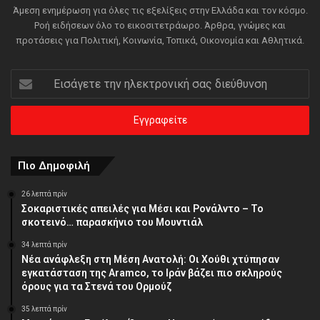
Άμεση ενημέρωση για όλες τις εξελίξεις στην Ελλάδα και τον κόσμο.
Ροή ειδήσεων όλο το εικοσιτετράωρο. Άρθρα, γνώμες και
προτάσεις για Πολιτική, Κοινωνία, Τοπικά, Οικονομία και Αθλητικά.
Εισάγετε
την
ηλεκτρονική
σας
διεύθυνση
Πιο Δημοφιλή
26 λεπτά πρίν
Σοκαριστικές απειλές για Μέσι και Ρονάλντο – Το
σκοτεινό… παρασκήνιο του Μουντιάλ
34 λεπτά πρίν
Νέα ανάφλεξη στη Μέση Ανατολή: Οι Χούθι χτύπησαν
εγκατάσταση της Aramco, το Ιράν βάζει πιο σκληρούς
όρους για τα Στενά του Ορμούζ
35 λεπτά πρίν