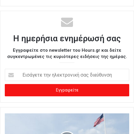
Η ημερήσια ενημέρωσή σας
Εγγραφείτε στο newsletter του Hours.gr και δείτε
συγκεντρωμένες τις κυριότερες ειδήσεις της ημέρας.
Ε
ι
σ
ά
γ
ε
τ
ε
τ
η