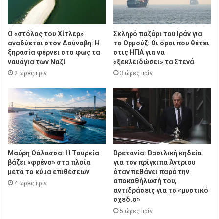
Ο «στόλος του Χίτλερ»
Σκληρό παζάρι του Ιράν για
αναδύεται στον Δούναβη: Η
το Ορμούζ: Οι όροι που θέτει
ξηρασία φέρνει στο φως τα
στις ΗΠΑ για να
ναυάγια των Ναζί
«ξεκλειδώσει» τα Στενά
2 ώρες πρίν
3 ώρες πρίν
Μαύρη Θάλασσα: Η Τουρκία
Βρετανία: Βασιλική κηδεία
βάζει «φρένο» στα πλοία
για τον πρίγκιπα Άντριου
μετά το κύμα επιθέσεων
όταν πεθάνει παρά την
αποκαθήλωσή του,
4 ώρες πρίν
αντιδράσεις για το «μυστικό
σχέδιο»
5 ώρες πρίν