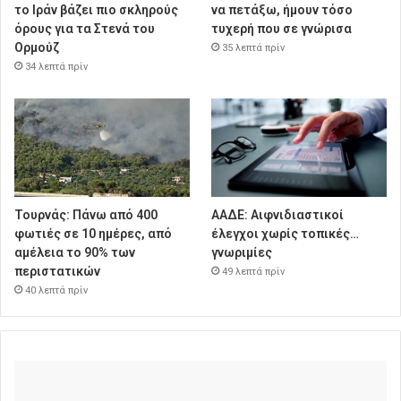
το Ιράν βάζει πιο σκληρούς
να πετάξω, ήμουν τόσο
όρους για τα Στενά του
τυχερή που σε γνώρισα
Ορμούζ
35 λεπτά πρίν
34 λεπτά πρίν
Τουρνάς: Πάνω από 400
ΑΑΔΕ: Αιφνιδιαστικοί
φωτιές σε 10 ημέρες, από
έλεγχοι χωρίς τοπικές…
αμέλεια το 90% των
γνωριμίες
περιστατικών
49 λεπτά πρίν
40 λεπτά πρίν