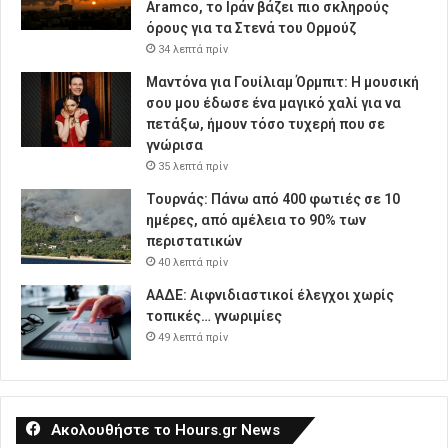
Aramco, το Ιράν βάζει πιο σκληρούς
όρους για τα Στενά του Ορμούζ
34 λεπτά πρίν
Μαντόνα για Γουίλιαμ Όρμπιτ: Η μουσική
σου μου έδωσε ένα μαγικό χαλί για να
πετάξω, ήμουν τόσο τυχερή που σε
γνώρισα
35 λεπτά πρίν
Τουρνάς: Πάνω από 400 φωτιές σε 10
ημέρες, από αμέλεια το 90% των
περιστατικών
40 λεπτά πρίν
ΑΑΔΕ: Αιφνιδιαστικοί έλεγχοι χωρίς
τοπικές… γνωριμίες
49 λεπτά πρίν
Ακολουθήστε το Hours.gr News