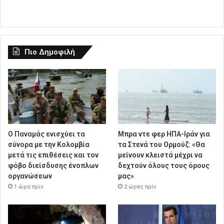
Πιο Δημοφιλή
O Παναμάς ενισχύει τα
Μπρα ντε φερ ΗΠΑ-Ιράν για
σύνορα με την Κολομβία
τα Στενά του Ορμούζ: «Θα
μετά τις επιθέσεις και τον
μείνουν κλειστά μέχρι να
φόβο διείσδυσης ένοπλων
δεχτούν όλους τους όρους
οργανώσεων
μας»
1 ώρα πρίν
2 ώρες πρίν