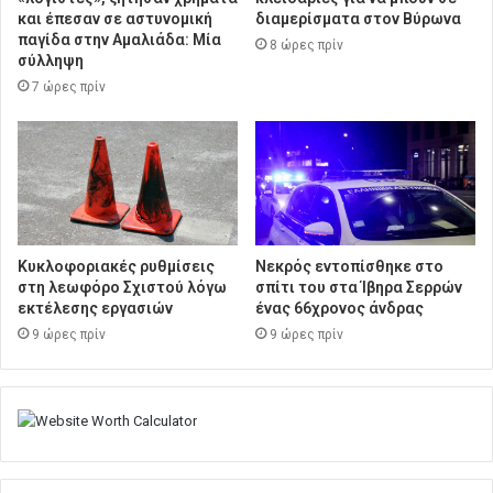
και έπεσαν σε αστυνομική
διαμερίσματα στον Βύρωνα
παγίδα στην Αμαλιάδα: Μία
8 ώρες πρίν
σύλληψη
7 ώρες πρίν
Κυκλοφοριακές ρυθμίσεις
Νεκρός εντοπίσθηκε στο
στη λεωφόρο Σχιστού λόγω
σπίτι του στα Ίβηρα Σερρών
εκτέλεσης εργασιών
ένας 66χρονος άνδρας
9 ώρες πρίν
9 ώρες πρίν