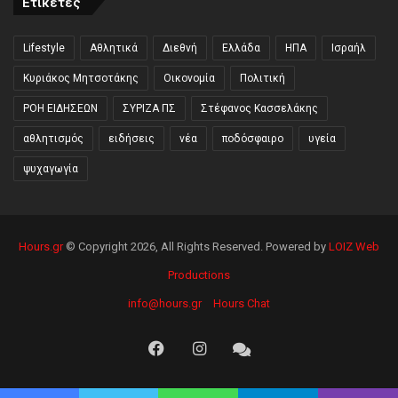
Ετικέτες
Lifestyle
Αθλητικά
Διεθνή
Ελλάδα
ΗΠΑ
Ισραήλ
Κυριάκος Μητσοτάκης
Οικονομία
Πολιτική
ΡΟΗ ΕΙΔΗΣΕΩΝ
ΣΥΡΙΖΑ ΠΣ
Στέφανος Κασσελάκης
αθλητισμός
ειδήσεις
νέα
ποδόσφαιρο
υγεία
ψυχαγωγία
Hours.gr
© Copyright 2026, All Rights Reserved. Powered by
LOIZ Web
Productions
info@hours.gr
Hours Chat
Facebook
Instagram
Hours
Chat