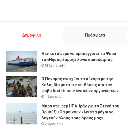
Δημοφιλή
Πρόσφατα
Δεν κατάφερε να προσεγγίσει τα Ψαρά
το «Νήσος Σάμος» λόγω κακοκαιρίας
51 λεπτά πρίν
O Παναμάς ενισχύει τα σύνορα με την
Κολομβία μετά τις επιθέσεις και τον
φόβο διείσδυσης ένοπλων οργανώσεων
1 ώρα πρίν
Μπρα ντε φερ ΗΠΑ-Ιράν για τα Στενά του
Ορμούζ: «Θα μείνουν κλειστά μέχρι να
δεχτούν όλους τους όρους μας»
2 ώρες πρίν