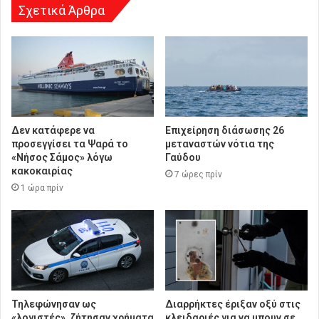
Σχετικά Άρθρα
Δεν κατάφερε να
Επιχείρηση διάσωσης 26
προσεγγίσει τα Ψαρά το
μεταναστών νότια της
«Νήσος Σάμος» λόγω
Γαύδου
κακοκαιρίας
7 ώρες πρίν
1 ώρα πρίν
Τηλεφώνησαν ως
Διαρρήκτες έριξαν οξύ στις
«λογιστές», ζήτησαν χρήματα
κλειδαριές για να μπουν σε