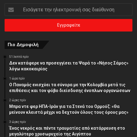
Εισάγετε
την
ηλεκτρονική
σας
διεύθυνση
Πιο Δημοφιλή
51 λεπτά πρίν
Δεν κατάφερε να προσεγγίσει τα Ψαρά το «Νήσος Σάμος»
λόγω κακοκαιρίας
1 ώρα πρίν
O Παναμάς ενισχύει τα σύνορα με την Κολομβία μετά τις
επιθέσεις και τον φόβο διείσδυσης ένοπλων οργανώσεων
2 ώρες πρίν
Μπρα ντε φερ ΗΠΑ-Ιράν για τα Στενά του Ορμούζ: «Θα
μείνουν κλειστά μέχρι να δεχτούν όλους τους όρους μας»
3 ώρες πρίν
Ένας νεκρός και πέντε τραυματίες από κατάρρευση στο
μεγαλύτερο χρυσωρυχείο της Αιγύπτου