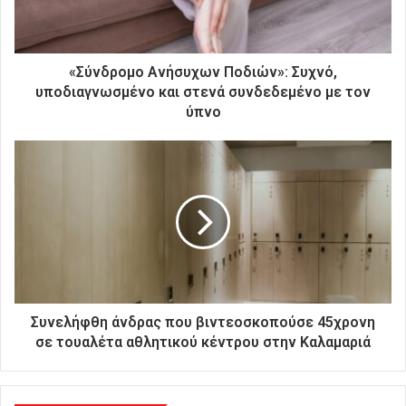
ε
κ
τ
ρ
«Σύνδρομο Ανήσυχων Ποδιών»: Συχνό,
ο
υποδιαγνωσμένο και στενά συνδεδεμένο με τον
ν
ύπνο
ι
κ
ή
σ
α
ς
δ
ι
ε
ύ
θ
Συνελήφθη άνδρας που βιντεοσκοπούσε 45χρονη
υ
σε τουαλέτα αθλητικού κέντρου στην Καλαμαριά
ν
σ
η