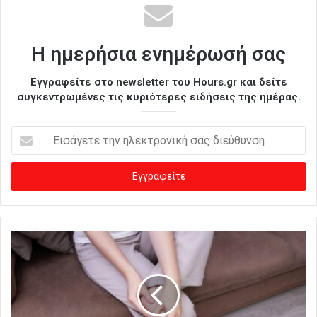
Η ημερήσια ενημέρωσή σας
Εγγραφείτε στο newsletter του Hours.gr και δείτε
συγκεντρωμένες τις κυριότερες ειδήσεις της ημέρας.
Ε
ι
σ
ά
γ
ε
τ
ε
τ
η
ν
η
λ