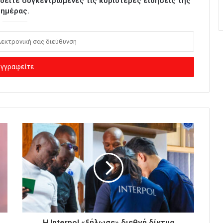
ι δείτε συγκεντρωμένες τις κυριότερες ειδήσεις της
ημέρας.
Η Interpol «ξήλωσε» διεθνή δίκτυα