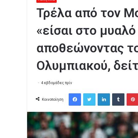
Τρέλα από τον Μ
«είσαι στο μυαλό
αποθεώνοντας το
Ολυμπιακού, δείτ
4 εβδομάδες πρίν
Facebook
Twitter
LinkedIn
Tumblr
Κοινοποίηση