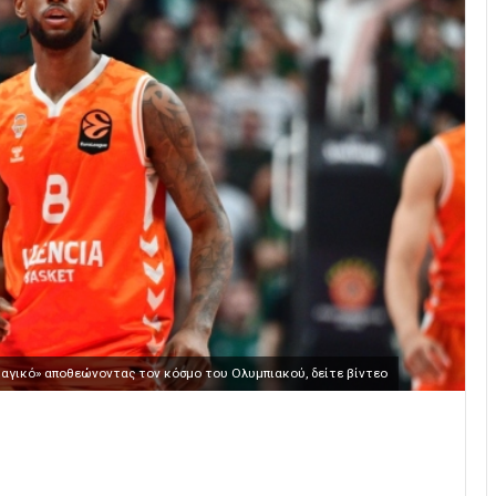
μαγικό» αποθεώνοντας τον κόσμο του Ολυμπιακού, δείτε βίντεο