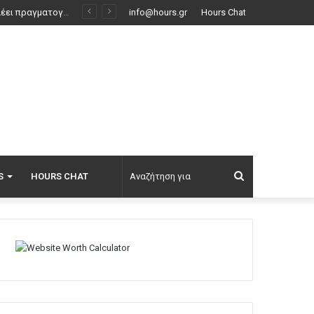
κινούν
info@hours.gr
Hours Chat
Αναζήτηση
S
HOURS CHAT
για