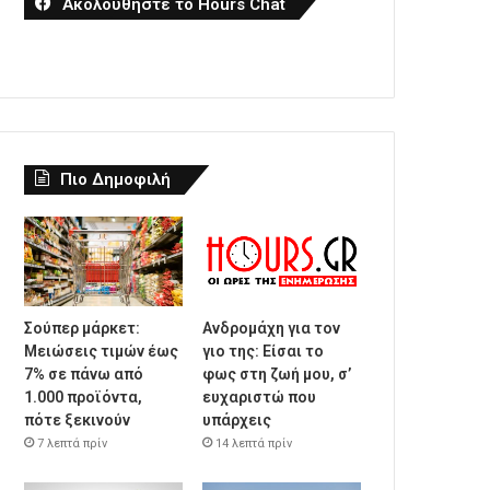
Ακολουθήστε το Hours Chat
Πιο Δημοφιλή
Σούπερ μάρκετ:
Ανδρομάχη για τον
Μειώσεις τιμών έως
γιο της: Είσαι το
7% σε πάνω από
φως στη ζωή μου, σ’
1.000 προϊόντα,
ευχαριστώ που
πότε ξεκινούν
υπάρχεις
7 λεπτά πρίν
14 λεπτά πρίν