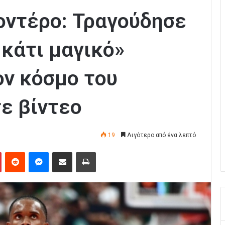
οντέρο: Τραγούδησε
 κάτι μαγικό»
ν κόσμο του
ε βίντεο
19
Λιγότερο από ένα λεπτό
Pinterest
Reddit
Messenger
Κοινοποίηση μέσω Email
Εκτύπωση