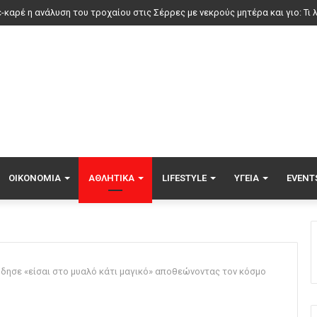
ερ μάρκετ: Μειώσεις τιμών έως 7% σε πάνω από 1.000 προϊόντα, πότε ξε
ΟΙΚΟΝΟΜΊΑ
ΑΘΛΗΤΙΚΆ
LIFESTYLE
ΥΓΕΊΑ
EVENT
δησε «είσαι στο μυαλό κάτι μαγικό» αποθεώνοντας τον κόσμο