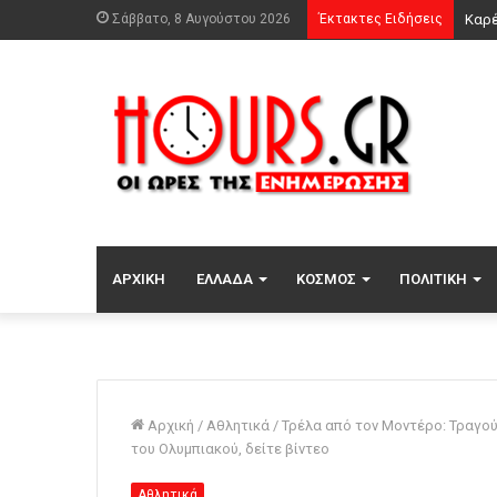
Σάββατο, 8 Αυγούστου 2026
Έκτακτες Ειδήσεις
Σούπ
ΑΡΧΙΚΉ
ΕΛΛΆΔΑ
ΚΌΣΜΟΣ
ΠΟΛΙΤΙΚΉ
Αρχική
/
Αθλητικά
/
Τρέλα από τον Μοντέρο: Τραγού
του Ολυμπιακού, δείτε βίντεο
Αθλητικά