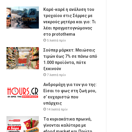
Καρέ-καρέ η ανάλυση του
τροχαίου στις Σέρρες με
νεκρούς μητέρα και γιο: Τι
λέει πραγματογνώμονας
στο protothema
5 λεπτά πρίν
Σούπερ μάρκετ: Μειώσεις
τιμών έως 7% σε πάνω από
1.000 προϊόντα, πότε
ξεκινούν
7 λεπτά πρίν
Ανδρομάχη για τον γιο της:
Είσαι το φως στη ζωή μου,
σ’ ευχαριστώ που
υπάρχεις
14 λεπτά πρίν
Tα κυριακάτικα πρωινά,
γίνονται καλύτερα με
efood market και Πρώτο