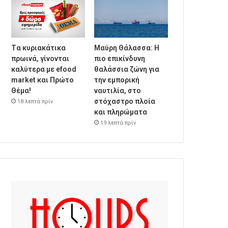
Tα κυριακάτικα
Μαύρη Θάλασσα: Η
πρωινά, γίνονται
πιο επικίνδυνη
καλύτερα με efood
θαλάσσια ζώνη για
market και Πρώτο
την εμπορική
Θέμα!
ναυτιλία, στο
στόχαστρο πλοία
18 λεπτά πρίν
και πληρώματα
19 λεπτά πρίν