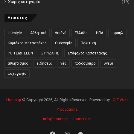
Χωρίς κατηγορία
(19)
Ετικέτες
Lifestyle
Αθλητικά
Διεθνή
Ελλάδα
ΗΠΑ
Ισραήλ
Κυριάκος Μητσοτάκης
Οικονομία
Πολιτική
ΡΟΗ ΕΙΔΗΣΕΩΝ
ΣΥΡΙΖΑ ΠΣ
Στέφανος Κασσελάκης
αθλητισμός
ειδήσεις
νέα
ποδόσφαιρο
υγεία
ψυχαγωγία
Hours.gr
© Copyright 2026, All Rights Reserved. Powered by
LOIZ Web
Productions
info@hours.gr
Hours Chat
Facebook
Instagram