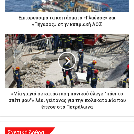
κ
τ
ρ
Εμπορεύσιμα τα κοιτάσματα «Γλαύκος» και
ο
«Πήγασος» στην κυπριακή ΑΟΖ
ν
ι
κ
ή
σ
α
ς
δ
ι
ε
ύ
«Μία γιαγιά σε κατάσταση πανικού έλεγε "πάει το
θ
σπίτι μου"» λέει γείτονας για την πολυκατοικία που
υ
έπεσε στα Πετράλωνα
ν
σ
η
Σχετικά Άρθρα