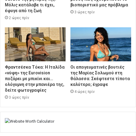
Μόλις κατάλαβε τι έχει,
βιοποριστικό μας πρόβλημα
έφυγε από τη ζωή
3 ώρες πρίν
2 ώρες πρίν
Φραντσέσκα Τόκα: Η Ιταλίδα
Οι απογευματινές βουτιές
«νύφη» της Eurovision
της Μαρίας Σολωμού στη
ποζάρει με μπικίνι και…
θάλασσα: Σκέφτεστε τίποτα
ολόγυμνη στην μπανιέρα της,
καλύτερο; έγραψε
δείτε φωτογραφίες
4 ώρες πρίν
3 ώρες πρίν