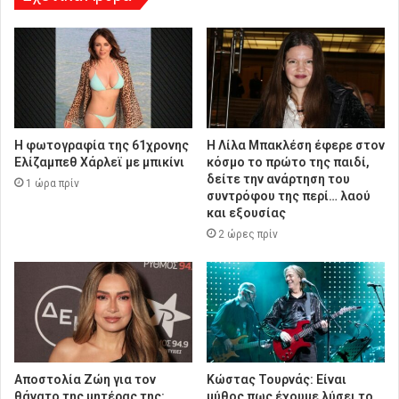
Η φωτογραφία της 61χρονης
Η Λίλα Μπακλέση έφερε στον
Ελίζαμπεθ Χάρλεϊ με μπικίνι
κόσμο το πρώτο της παιδί,
δείτε την ανάρτηση του
1 ώρα πρίν
συντρόφου της περί… λαού
και εξουσίας
2 ώρες πρίν
Αποστολία Ζώη για τον
Κώστας Τουρνάς: Είναι
θάνατο της μητέρας της:
μύθος πως έχουμε λύσει το