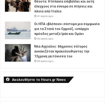
Θέουτα: Η Ισπανία επιβάλλει και αυτή
έλεγχους στα σύνορα σε πτήσεις και
πλοία από Ιταλία
41 λεπτά πρίν
Οι ΗΠΑ «βλέπουν» σύντομα μια συμφωνία
για τα Στενά του Ορμούζ, «υπάρχει
πρόοδος μεταξύ Ιράν και Ομάν»
45 λεπτά πρίν
Νέα Αγχίαλος: 66χρονος σάτυρος
αυνανιζόταν πρακολουθώντας την
13χρονη γειτόνισσα του
49 λεπτά πρίν
Ακολουθήστε το Hours.gr News