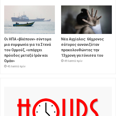
Οι ΗΠΑ «βλέπουν» σύντομα
Νέα Αγχίαλος: 66χρονος
μια συμφωνία για τα Στενά
σάτυρος αυνανιζόταν
του Ορμούζ, «υπάρχει
πρακολουθώντας την
πρόοδος μεταξύ Ιράν και
13χρονη γειτόνισσα του
Ομάν»
49 λεπτά πρίν
45 λεπτά πρίν