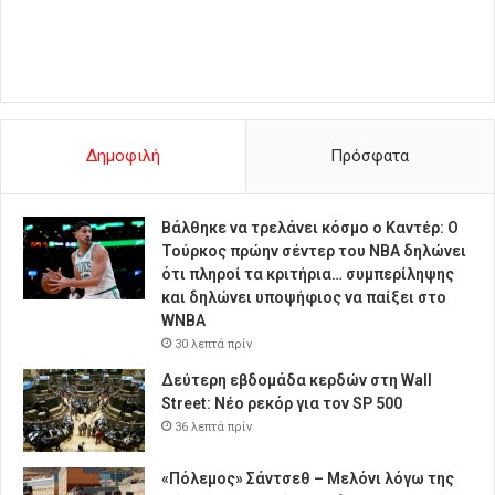
Δημοφιλή
Πρόσφατα
Βάλθηκε να τρελάνει κόσμο ο Καντέρ: Ο
Τούρκος πρώην σέντερ του NBA δηλώνει
ότι πληροί τα κριτήρια… συμπερίληψης
και δηλώνει υποψήφιος να παίξει στο
WNBA
30 λεπτά πρίν
Δεύτερη εβδομάδα κερδών στη Wall
Street: Νέο ρεκόρ για τον SP 500
36 λεπτά πρίν
«Πόλεμος» Σάντσεθ – Μελόνι λόγω της