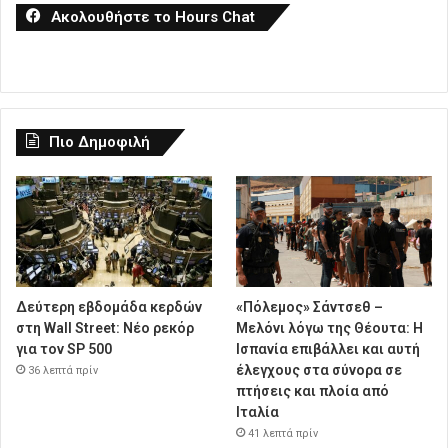
Ακολουθήστε το Hours Chat
Πιο Δημοφιλή
Δεύτερη εβδομάδα κερδών
«Πόλεμος» Σάντσεθ –
στη Wall Street: Νέο ρεκόρ
Μελόνι λόγω της Θέουτα: Η
για τον SP 500
Ισπανία επιβάλλει και αυτή
έλεγχους στα σύνορα σε
36 λεπτά πρίν
πτήσεις και πλοία από
Ιταλία
41 λεπτά πρίν