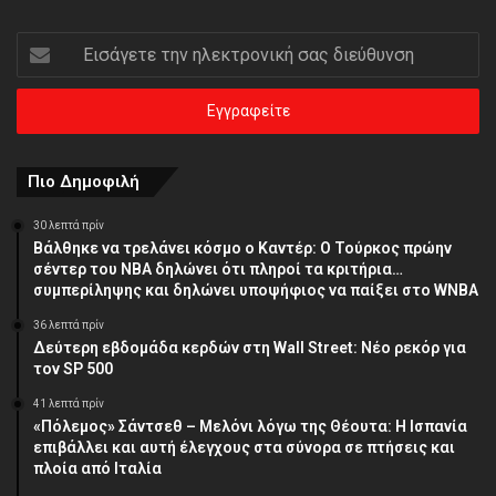
Εισάγετε
την
ηλεκτρονική
σας
διεύθυνση
Πιο Δημοφιλή
30 λεπτά πρίν
Βάλθηκε να τρελάνει κόσμο ο Καντέρ: Ο Τούρκος πρώην
σέντερ του NBA δηλώνει ότι πληροί τα κριτήρια…
συμπερίληψης και δηλώνει υποψήφιος να παίξει στο WNBA
36 λεπτά πρίν
Δεύτερη εβδομάδα κερδών στη Wall Street: Νέο ρεκόρ για
τον SP 500
41 λεπτά πρίν
«Πόλεμος» Σάντσεθ – Μελόνι λόγω της Θέουτα: Η Ισπανία
επιβάλλει και αυτή έλεγχους στα σύνορα σε πτήσεις και
πλοία από Ιταλία