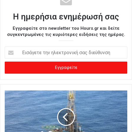
Η ημερήσια ενημέρωσή σας
Εγγραφείτε στο newsletter του Hours.gr και δείτε
συγκεντρωμένες τις κυριότερες ειδήσεις της ημέρας.
Ε
ι
σ
ά
γ
ε
τ
ε
τ
η
ν
η
λ
ε