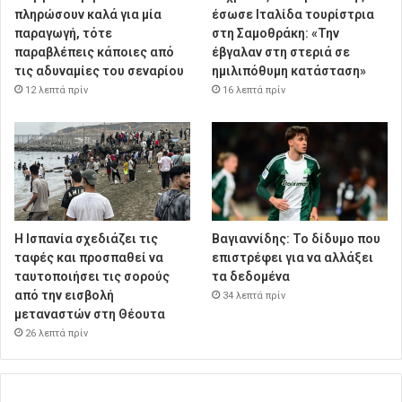
πληρώσουν καλά για μία
έσωσε Ιταλίδα τουρίστρια
παραγωγή, τότε
στη Σαμοθράκη: «Την
παραβλέπεις κάποιες από
έβγαλαν στη στεριά σε
τις αδυναμίες του σεναρίου
ημιλιπόθυμη κατάσταση»
12 λεπτά πρίν
16 λεπτά πρίν
Η Ισπανία σχεδιάζει τις
Βαγιαννίδης: Το δίδυμο που
ταφές και προσπαθεί να
επιστρέφει για να αλλάξει
ταυτοποιήσει τις σορούς
τα δεδομένα
από την εισβολή
34 λεπτά πρίν
μεταναστών στη Θέουτα
26 λεπτά πρίν