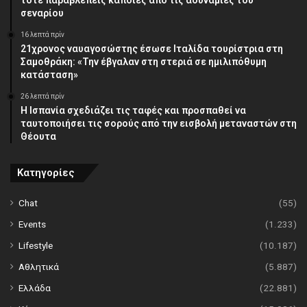
τότε παραβλέπεις κάποιες από τις αδυναμίες του
σεναρίου
16 λεπτά πρίν
21χρονος ναυαγοσώστης έσωσε Ιταλίδα τουρίστρια στη
Σαμοθράκη: «Την έβγαλαν στη στεριά σε ημιλιπόθυμη
κατάσταση»
26 λεπτά πρίν
Η Ισπανία σχεδιάζει τις ταφές και προσπαθεί να
ταυτοποιήσει τις σορούς από την εισβολή μεταναστών στη
Θέουτα
Κατηγορίες
Chat
(55)
Events
(1.233)
Lifestyle
(10.187)
Αθλητικά
(5.887)
Ελλάδα
(22.881)