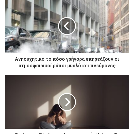
ε
τ
η
ν
η
λ
ε
κ
τ
ρ
Ανησυχητικό το πόσο γρήγορα επηρεάζουν οι
ο
ατμοσφαιρικοί ρύποι μυαλό και πνεύμονες
ν
ι
κ
ή
σ
α
ς
δ
ι
ε
ύ