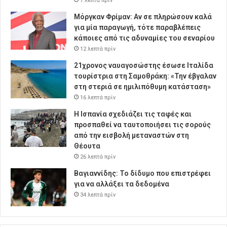
7 λεπτά πρίν
Μόργκαν Φρίμαν: Αν σε πληρώσουν καλά
για μία παραγωγή, τότε παραβλέπεις
κάποιες από τις αδυναμίες του σεναρίου
12 λεπτά πρίν
21χρονος ναυαγοσώστης έσωσε Ιταλίδα
τουρίστρια στη Σαμοθράκη: «Την έβγαλαν
στη στεριά σε ημιλιπόθυμη κατάσταση»
16 λεπτά πρίν
Η Ισπανία σχεδιάζει τις ταφές και
προσπαθεί να ταυτοποιήσει τις σορούς
από την εισβολή μεταναστών στη
Θέουτα
26 λεπτά πρίν
Βαγιαννίδης: Το δίδυμο που επιστρέφει
για να αλλάξει τα δεδομένα
34 λεπτά πρίν