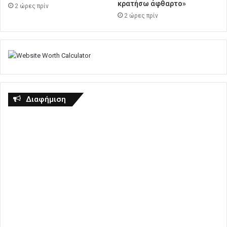
κρατήσω άφθαρτο»
2 ώρες πρίν
2 ώρες πρίν
Διαφήμιση