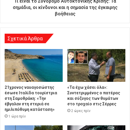
Τι είναι το Σύνδρομο Αυτοκτονικής Κρίσης: Τα
θ
σημάδια, οι κίνδυνοι και η σημασία της έγκαιρης
υ
βοήθειας
ν
σ
η
Σχετικά Άρθρα
21χρονος ναυαγοσώστης
«Τα έχω χάσει όλα»:
έσωσε Ιταλίδα τουρίστρια
Συντετριμμένος ο πατέρας
στη Σαμοθράκη: «Την
και σύζυγος των θυμάτων
έβγαλαν στη στεριά σε
στο τροχαίο στις Σέρρες
ημιλιπόθυμη κατάσταση»
2 ώρες πρίν
1 ώρα πρίν