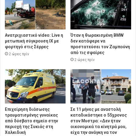
Ανατριχιαστικό video: Live η
Όταν η θωρακισμένη BMW
μετωπική σύγκρουση ΙΧ με
δεν κατάφερε να
φορτηγό στις Σέρρες
προστατεύσει τον Ζαμπούνη
από τις σφαίρες
2 ώρες πρίν
2 ώρες πρίν
Επιχείρηση διάσωσης
Σε 11 μήνες με αναστολή
τραυματισμένης γυναίκας
καταδικάστηκε ο 55χρονος
από δύσβατο σημείο στην
στον Μυστρα: «Δεν ήταν
περιοχή της Συκιάς στη
οικονομικά τα κίνητρά μου,
Χαλκιδική
είχα την ανάγκη να τον