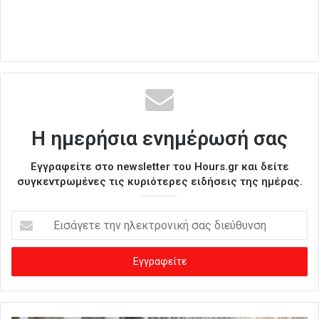
Η ημερήσια ενημέρωσή σας
Εγγραφείτε στο newsletter του Hours.gr και δείτε
συγκεντρωμένες τις κυριότερες ειδήσεις της ημέρας.
Ε
ι
σ
ά
γ
ε
τ