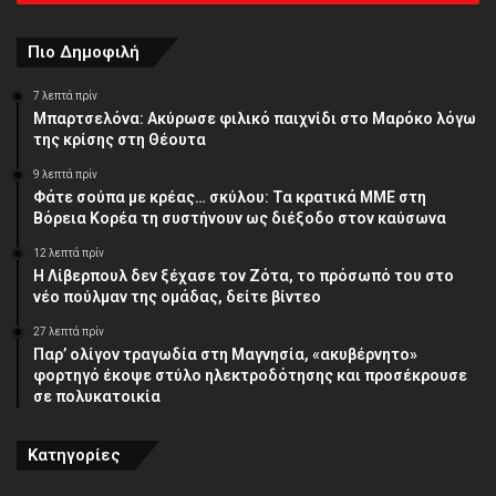
διεύθυνση
Πιο Δημοφιλή
7 λεπτά πρίν
Μπαρτσελόνα: Ακύρωσε φιλικό παιχνίδι στο Μαρόκο λόγω
της κρίσης στη Θέουτα
9 λεπτά πρίν
Φάτε σούπα με κρέας… σκύλου: Τα κρατικά ΜΜΕ στη
Βόρεια Κορέα τη συστήνουν ως διέξοδο στον καύσωνα
12 λεπτά πρίν
Η Λίβερπουλ δεν ξέχασε τον Ζότα, το πρόσωπό του στο
νέο πούλμαν της ομάδας, δείτε βίντεο
27 λεπτά πρίν
Παρ’ ολίγον τραγωδία στη Μαγνησία, «ακυβέρνητο»
φορτηγό έκοψε στύλο ηλεκτροδότησης και προσέκρουσε
σε πολυκατοικία
Κατηγορίες