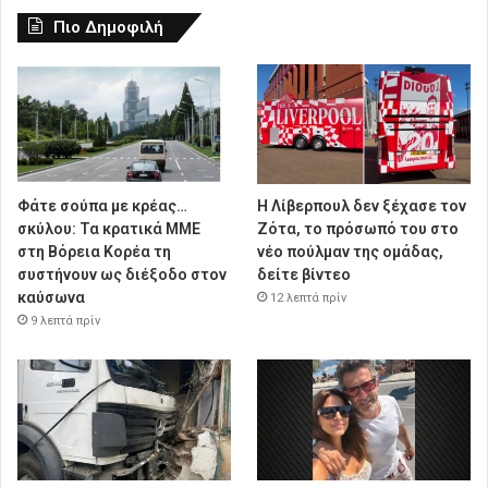
Πιο Δημοφιλή
Φάτε σούπα με κρέας…
Η Λίβερπουλ δεν ξέχασε τον
σκύλου: Τα κρατικά ΜΜΕ
Ζότα, το πρόσωπό του στο
στη Βόρεια Κορέα τη
νέο πούλμαν της ομάδας,
συστήνουν ως διέξοδο στον
δείτε βίντεο
καύσωνα
12 λεπτά πρίν
9 λεπτά πρίν