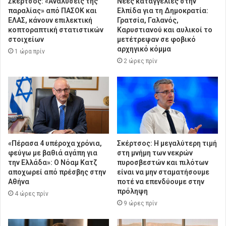
Σκέρτσος: «Αναλύσεις της
Νέες καταγγελίες στην
παραλίας» από ΠΑΣΟΚ και
Ελπίδα για τη Δημοκρατία:
ΕΛΑΣ, κάνουν επιλεκτική
Γρατσία, Γαλανός,
κοπτοραπτική στατιστικών
Καρυστιανού και αυλικοί το
στοιχείων
μετέτρεψαν σε φοβικό
αρχηγικό κόμμα
1 ώρα πρίν
2 ώρες πρίν
«Πέρασα 4 υπέροχα χρόνια,
Σκέρτσος: Η μεγαλύτερη τιμή
φεύγω με βαθιά αγάπη για
στη μνήμη των νεκρών
την Ελλάδα»: Ο Νόαμ Κατζ
πυροσβεστών και πιλότων
αποχωρεί από πρέσβης στην
είναι να μην σταματήσουμε
Αθήνα
ποτέ να επενδύουμε στην
πρόληψη
4 ώρες πρίν
9 ώρες πρίν