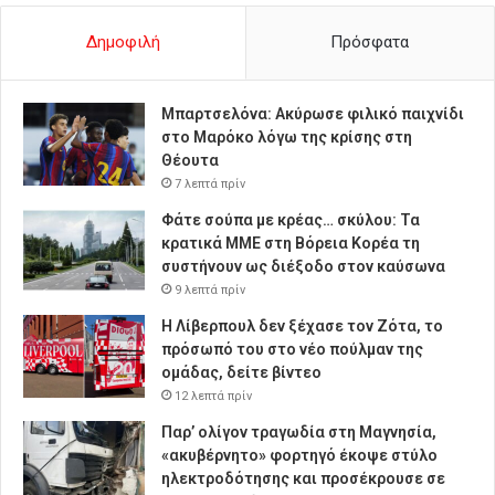
Δημοφιλή
Πρόσφατα
Μπαρτσελόνα: Ακύρωσε φιλικό παιχνίδι
στο Μαρόκο λόγω της κρίσης στη
Θέουτα
7 λεπτά πρίν
Φάτε σούπα με κρέας… σκύλου: Τα
κρατικά ΜΜΕ στη Βόρεια Κορέα τη
συστήνουν ως διέξοδο στον καύσωνα
9 λεπτά πρίν
Η Λίβερπουλ δεν ξέχασε τον Ζότα, το
πρόσωπό του στο νέο πούλμαν της
ομάδας, δείτε βίντεο
12 λεπτά πρίν
Παρ’ ολίγον τραγωδία στη Μαγνησία,
«ακυβέρνητο» φορτηγό έκοψε στύλο
ηλεκτροδότησης και προσέκρουσε σε