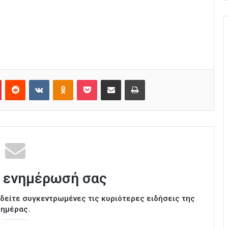
Pinterest
Reddit
VKontakte
Odnoklassniki
Pocket
Κοινοποίηση μέσω Email
Εκτύπωση
 ενημέρωσή σας
ι δείτε συγκεντρωμένες τις κυριότερες ειδήσεις της
ημέρας.