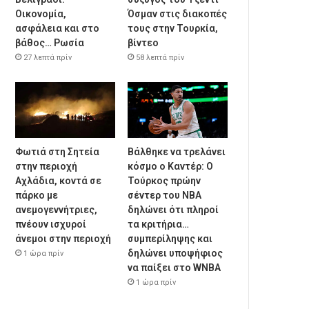
Οικονομία,
Όσμαν στις διακοπές
ασφάλεια και στο
τους στην Τουρκία,
βάθος… Ρωσία
βίντεο
27 λεπτά πρίν
58 λεπτά πρίν
Φωτιά στη Σητεία
Βάλθηκε να τρελάνει
στην περιοχή
κόσμο ο Καντέρ: Ο
Αχλάδια, κοντά σε
Τούρκος πρώην
πάρκο με
σέντερ του NBA
ανεμογεννήτριες,
δηλώνει ότι πληροί
πνέουν ισχυροί
τα κριτήρια…
άνεμοι στην περιοχή
συμπερίληψης και
δηλώνει υποψήφιος
1 ώρα πρίν
να παίξει στο WNBA
1 ώρα πρίν