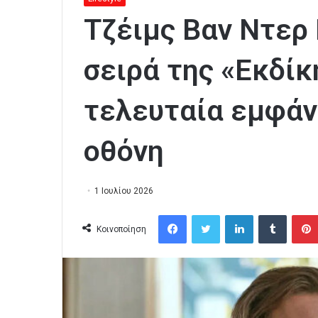
Τζέιμς Βαν Ντερ 
σειρά της «Εκδίκ
τελευταία εμφάν
οθόνη
1 Ιουλίου 2026
Facebook
Twitter
LinkedIn
Tumblr
Κοινοποίηση