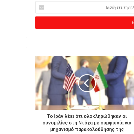
Ε
ι
σ
ά
γ
ε
τ
ε
τ
η
ν
η
λ
ε
κ
τ
ρ
ο
Tο Ιράν λέει ότι ολοκληρώθηκαν οι
ν
συνομιλίες στη Ντόχα με συμφωνία για
ι
μηχανισμό παρακολούθησης της
κ