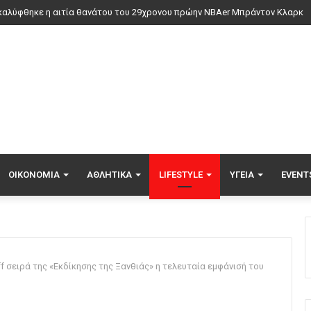
ντηση Ζελένσκι-Βούτσιτς στο Βελιγράδι: Οικονομία, ασφάλεια και στο β
ΟΙΚΟΝΟΜΊΑ
ΑΘΛΗΤΙΚΆ
LIFESTYLE
ΥΓΕΊΑ
EVENT
ff σειρά της «Εκδίκησης της Ξανθιάς» η τελευταία εμφάνισή του