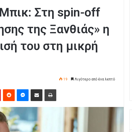
Μπικ: Στη spin-off
ησης της Ξανθιάς» η
ισή του στη μικρή
19
Λιγότερο από ένα λεπτό
Pinterest
Reddit
Messenger
Κοινοποίηση μέσω Email
Εκτύπωση