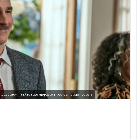
ς Ξανθιάς» η τελευταία εμφάνισή του στη μικρή οθόνη