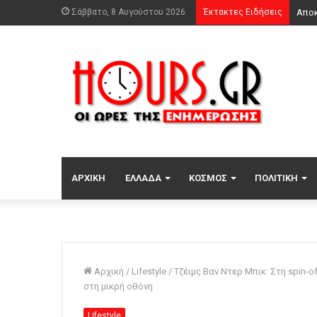
Σάββατο, 8 Αυγούστου 2026
Έκτακτες Ειδήσεις
Συνά
ΑΡΧΙΚΉ
ΕΛΛΆΔΑ
ΚΌΣΜΟΣ
ΠΟΛΙΤΙΚΉ
Αρχική
/
Lifestyle
/
Τζέιμς Βαν Ντερ Μπικ: Στη spin-o
στη μικρή οθόνη
Lifestyle