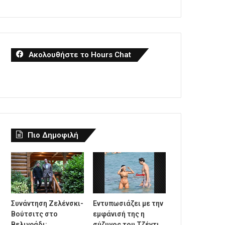
Ακολουθήστε το Hours Chat
Πιο Δημοφιλή
Συνάντηση Ζελένσκι-
Εντυπωσιάζει με την
Βούτσιτς στο
εμφάνισή της η
Βελιγράδι:
σύζυγος του Τζέντι