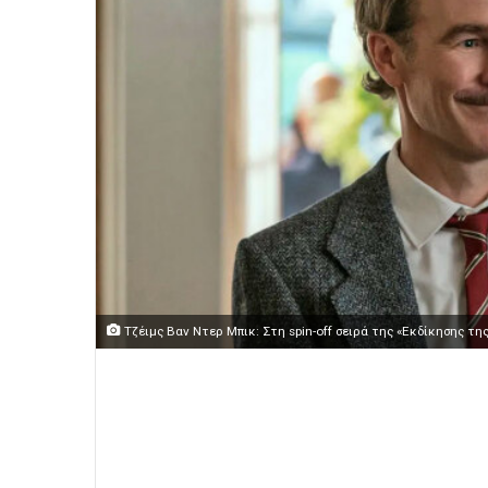
Τζέιμς Βαν Ντερ Μπικ: Στη spin-off σειρά της «Εκδίκησης τη