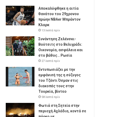
Αποκαλύφθηκε η αιτία
θανάτου του 29χρονου
πρώην NBAer Μπράντον
Κλαρκ
13 λεπτά πρίν
Συνάντηση Ζελένσκι-
Βούτσιτς στο Βελιγράδι:
Οικονομία, ασφάλεια και
στο βάθος… Ρωσία
27 λεπτά πρίν
Εντυπωσιάζει με την
εμφάνισή της η σύζυγος
του Τζέντι Όσμαν στις
διακοπές τους στην
Τουρκία, βίντεο
58 λεπτά πρίν
Φωτιά στη Σητεία στην
περιοχή Αχλάδια, κοντά σε
πάρκο με