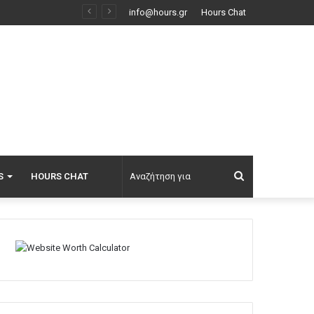
άθος… Ρωσία
info@hours.gr
Hours Chat
Αναζήτηση
S
HOURS CHAT
για