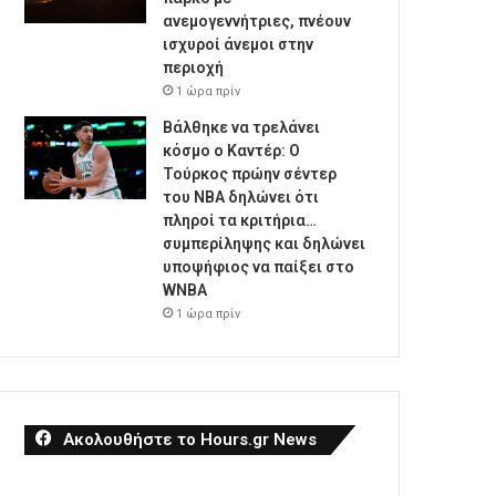
ανεμογεννήτριες, πνέουν
ισχυροί άνεμοι στην
περιοχή
1 ώρα πρίν
Βάλθηκε να τρελάνει
κόσμο ο Καντέρ: Ο
Τούρκος πρώην σέντερ
του NBA δηλώνει ότι
πληροί τα κριτήρια…
συμπερίληψης και δηλώνει
υποψήφιος να παίξει στο
WNBA
1 ώρα πρίν
Ακολουθήστε το Hours.gr News