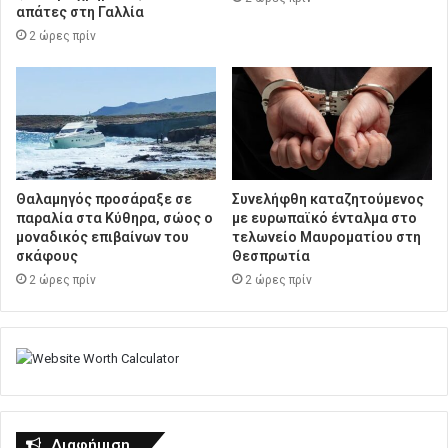
απάτες στη Γαλλία
2 ώρες πρίν
Θαλαμηγός προσάραξε σε
Συνελήφθη καταζητούμενος
παραλία στα Κύθηρα, σώος ο
με ευρωπαϊκό ένταλμα στο
μοναδικός επιβαίνων του
τελωνείο Μαυροματίου στη
σκάφους
Θεσπρωτία
2 ώρες πρίν
2 ώρες πρίν
Διαφήμιση