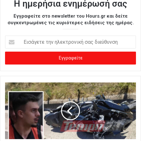
Η ημερήσια ενημέρωσή σας
Εγγραφείτε στο newsletter του Hours.gr και δείτε
συγκεντρωμένες τις κυριότερες ειδήσεις της ημέρας.
Ε
ι
σ
ά
γ
ε
τ
ε
τ
η
ν
η
λ
ε
κ
τ