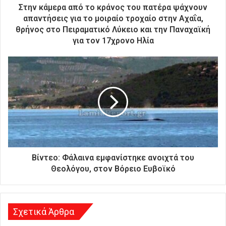
ρ
Στην κάμερα από το κράνος του πατέρα ψάχνουν
ο
απαντήσεις για το μοιραίο τροχαίο στην Αχαΐα,
ν
θρήνος στο Πειραματικό Λύκειο και την Παναχαϊκή
ι
για τον 17χρονο Ηλία
κ
ή
σ
α
ς
δ
ι
ε
ύ
θ
υ
Βίντεο: Φάλαινα εμφανίστηκε ανοιχτά του
ν
Θεολόγου, στον Βόρειο Ευβοϊκό
σ
η
Σχετικά Άρθρα