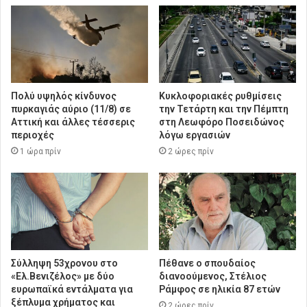
Πολύ υψηλός κίνδυνος
Κυκλοφοριακές ρυθμίσεις
πυρκαγιάς αύριο (11/8) σε
την Τετάρτη και την Πέμπτη
Αττική και άλλες τέσσερις
στη Λεωφόρο Ποσειδώνος
περιοχές
λόγω εργασιών
1 ώρα πρίν
2 ώρες πρίν
Σύλληψη 53χρονου στο
Πέθανε ο σπουδαίος
«Ελ.Βενιζέλος» με δύο
διανοούμενος, Στέλιος
ευρωπαϊκά εντάλματα για
Ράμφος σε ηλικία 87 ετών
ξέπλυμα χρήματος και
2 ώρες πρίν