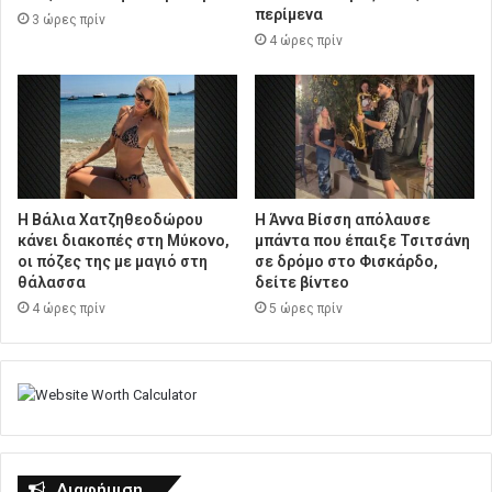
περίμενα
3 ώρες πρίν
4 ώρες πρίν
Η Βάλια Χατζηθεοδώρου
Η Άννα Βίσση απόλαυσε
κάνει διακοπές στη Μύκονο,
μπάντα που έπαιξε Τσιτσάνη
οι πόζες της με μαγιό στη
σε δρόμο στο Φισκάρδο,
θάλασσα
δείτε βίντεο
4 ώρες πρίν
5 ώρες πρίν
Διαφήμιση