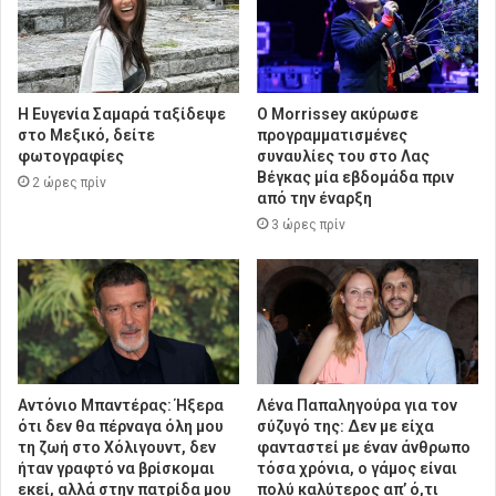
Η Ευγενία Σαμαρά ταξίδεψε
Ο Morrissey ακύρωσε
στο Μεξικό, δείτε
προγραμματισμένες
φωτογραφίες
συναυλίες του στο Λας
Βέγκας μία εβδομάδα πριν
2 ώρες πρίν
από την έναρξη
3 ώρες πρίν
Αντόνιο Μπαντέρας: Ήξερα
Λένα Παπαληγούρα για τον
ότι δεν θα πέρναγα όλη μου
σύζυγό της: Δεν με είχα
τη ζωή στο Χόλιγουντ, δεν
φανταστεί με έναν άνθρωπο
ήταν γραφτό να βρίσκομαι
τόσα χρόνια, ο γάμος είναι
εκεί, αλλά στην πατρίδα μου
πολύ καλύτερος απ’ ό,τι