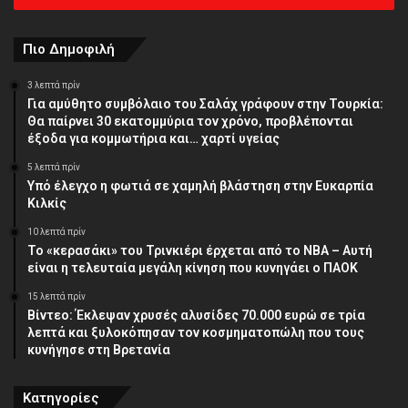
διεύθυνση
Πιο Δημοφιλή
3 λεπτά πρίν
Για αμύθητο συμβόλαιο του Σαλάχ γράφουν στην Τουρκία:
Θα παίρνει 30 εκατομμύρια τον χρόνο, προβλέπονται
έξοδα για κομμωτήρια και… χαρτί υγείας
5 λεπτά πρίν
Υπό έλεγχο η φωτιά σε χαμηλή βλάστηση στην Ευκαρπία
Κιλκίς
10 λεπτά πρίν
Το «κερασάκι» του Τρινκιέρι έρχεται από το NBA – Αυτή
είναι η τελευταία μεγάλη κίνηση που κυνηγάει ο ΠΑΟΚ
15 λεπτά πρίν
Βίντεο: Έκλεψαν χρυσές αλυσίδες 70.000 ευρώ σε τρία
λεπτά και ξυλοκόπησαν τον κοσμηματοπώλη που τους
κυνήγησε στη Βρετανία
Κατηγορίες