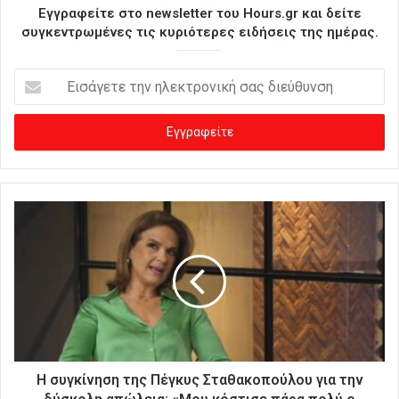
Εγγραφείτε στο newsletter του Hours.gr και δείτε
συγκεντρωμένες τις κυριότερες ειδήσεις της ημέρας.
Ε
ι
σ
ά
γ
ε
τ
ε
τ
η
ν
η
λ
ε
κ
τ
ρ
Η συγκίνηση της Πέγκυς Σταθακοπούλου για την
ο