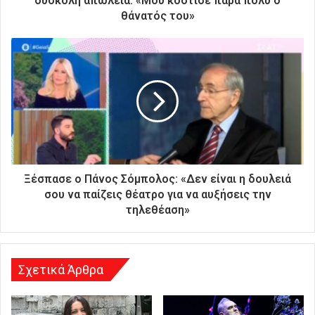
δύσκολη απώλεια: «Μου κόστισε πάρα πολύ ο
ν
θάνατός του»
ι
κ
ή
σ
α
ς
δ
ι
ε
ύ
θ
Ξέσπασε ο Πάνος Σόμπολος: «Δεν είναι η δουλειά
υ
σου να παίζεις θέατρο για να αυξήσεις την
ν
τηλεθέαση»
σ
η
Σχετικά Άρθρα