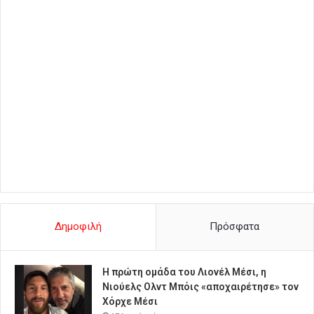
Δημοφιλή
Πρόσφατα
Η πρώτη ομάδα του Λιονέλ Μέσι, η
Νιούελς Ολντ Μπόις «αποχαιρέτησε» τον
Χόρχε Μέσι