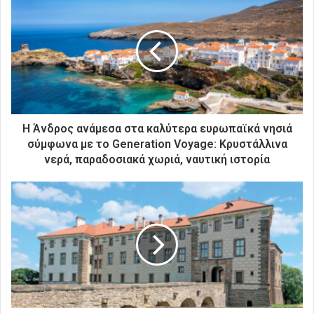
τ
η
ν
η
λ
ε
κ
τ
ρ
Η Άνδρος ανάμεσα στα καλύτερα ευρωπαϊκά νησιά
ο
σύμφωνα με το Generation Voyage: Kρυστάλλινα
ν
νερά, παραδοσιακά χωριά, ναυτική ιστορία
ι
κ
ή
σ
α
ς
δ
ι
ε
ύ