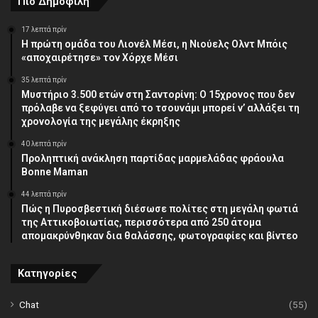
Πιο Δημοφιλή
17 λεπτά πρίν
Η πρώτη ομάδα του Λιονέλ Μέσι, η Νιούελς Ολντ Μπόις
«αποχαιρέτησε» τον Χόρχε Μέσι
35 λεπτά πρίν
Μυστήριο 3.500 ετών στη Σαντορίνη: Ο 15χρονος που δεν
πρόλαβε να ξεφύγει από το τσουνάμι μπορεί ν’ αλλάξει τη
χρονολογία της μεγάλης έκρηξης
40 λεπτά πρίν
Προληπτική ανάκληση παρτίδας μαρμελάδας φράουλα
Bonne Maman
44 λεπτά πρίν
Πώς η Πυροσβεστική διέσωσε πολίτες στη μεγάλη φωτιά
της Αττικοβοιωτίας, περισσότερα από 250 άτομα
απομακρύνθηκαν δια θαλάσσης, φωτογραφίες και βίντεο
Κατηγορίες
Chat
(55)