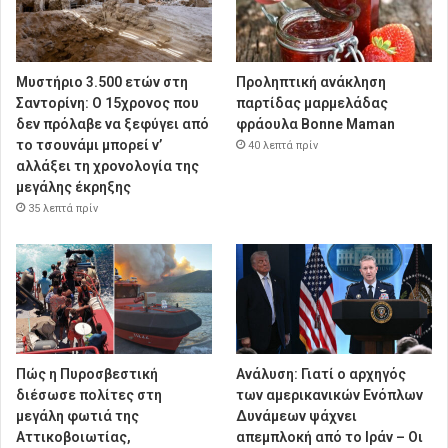
Μυστήριο 3.500 ετών στη
Προληπτική ανάκληση
Σαντορίνη: Ο 15χρονος που
παρτίδας μαρμελάδας
δεν πρόλαβε να ξεφύγει από
φράουλα Bonne Maman
το τσουνάμι μπορεί ν’
40 λεπτά πρίν
αλλάξει τη χρονολογία της
μεγάλης έκρηξης
35 λεπτά πρίν
Πώς η Πυροσβεστική
Ανάλυση: Γιατί ο αρχηγός
διέσωσε πολίτες στη
των αμερικανικών Ενόπλων
μεγάλη φωτιά της
Δυνάμεων ψάχνει
Αττικοβοιωτίας,
απεμπλοκή από το Ιράν – Οι