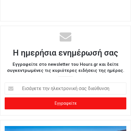
Η ημερήσια ενημέρωσή σας
Εγγραφείτε στο newsletter του Hours.gr και δείτε
συγκεντρωμένες τις κυριότερες ειδήσεις της ημέρας.
Ε
ι
σ
ά
γ
ε
τ
ε