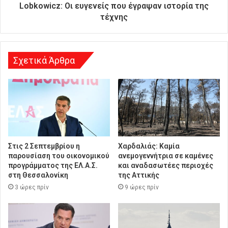
θ
Lobkowicz: Οι ευγενείς που έγραψαν ιστορία της
υ
τέχνης
ν
σ
η
Σχετικά Άρθρα
Στις 2 Σεπτεμβρίου η
Χαρδαλιάς: Καμία
παρουσίαση του οικονομικού
ανεμογεννήτρια σε καμένες
προγράμματος της ΕΛ.Α.Σ.
και αναδασωτέες περιοχές
στη Θεσσαλονίκη
της Αττικής
3 ώρες πρίν
9 ώρες πρίν