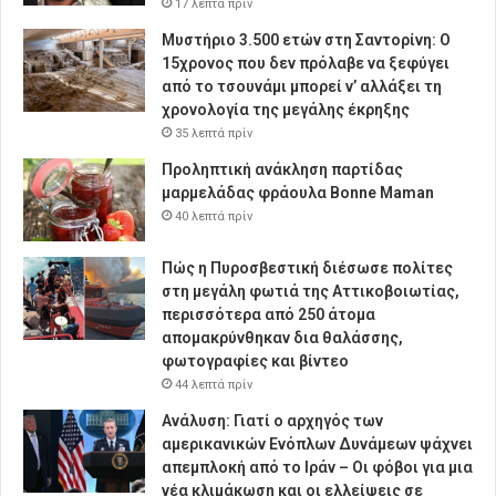
17 λεπτά πρίν
Μυστήριο 3.500 ετών στη Σαντορίνη: Ο
15χρονος που δεν πρόλαβε να ξεφύγει
από το τσουνάμι μπορεί ν’ αλλάξει τη
χρονολογία της μεγάλης έκρηξης
35 λεπτά πρίν
Προληπτική ανάκληση παρτίδας
μαρμελάδας φράουλα Bonne Maman
40 λεπτά πρίν
Πώς η Πυροσβεστική διέσωσε πολίτες
στη μεγάλη φωτιά της Αττικοβοιωτίας,
περισσότερα από 250 άτομα
απομακρύνθηκαν δια θαλάσσης,
φωτογραφίες και βίντεο
44 λεπτά πρίν
Ανάλυση: Γιατί ο αρχηγός των
αμερικανικών Ενόπλων Δυνάμεων ψάχνει
απεμπλοκή από το Ιράν – Οι φόβοι για μια
νέα κλιμάκωση και οι ελλείψεις σε