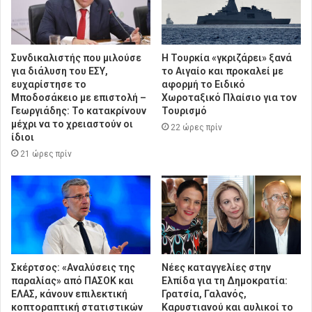
Συνδικαλιστής που μιλούσε
Η Τουρκία «γκριζάρει» ξανά
για διάλυση του ΕΣΥ,
το Αιγαίο και προκαλεί με
ευχαρίστησε το
αφορμή το Ειδικό
Μποδοσάκειο με επιστολή –
Χωροταξικό Πλαίσιο για τον
Γεωργιάδης: Το κατακρίνουν
Τουρισμό
μέχρι να το χρειαστούν οι
22 ώρες πρίν
ίδιοι
21 ώρες πρίν
Σκέρτσος: «Αναλύσεις της
Νέες καταγγελίες στην
παραλίας» από ΠΑΣΟΚ και
Ελπίδα για τη Δημοκρατία:
ΕΛΑΣ, κάνουν επιλεκτική
Γρατσία, Γαλανός,
κοπτοραπτική στατιστικών
Καρυστιανού και αυλικοί το