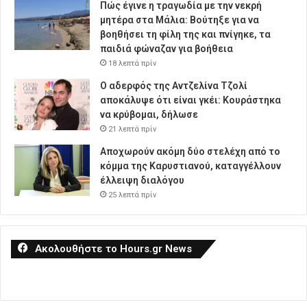
Πώς έγινε η τραγωδία με την νεκρή
μητέρα στα Μάλια: Βούτηξε για να
βοηθήσει τη φίλη της και πνίγηκε, τα
παιδιά φώναζαν για βοήθεια
18 λεπτά πρίν
Ο αδερφός της Αντζελίνα Τζολί
αποκάλυψε ότι είναι γκέι: Κουράστηκα
να κρύβομαι, δήλωσε
21 λεπτά πρίν
Αποχωρούν ακόμη δύο στελέχη από το
κόμμα της Καρυστιανού, καταγγέλλουν
έλλειψη διαλόγου
25 λεπτά πρίν
Ακολουθήστε το Hours.gr News