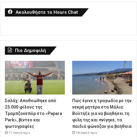
Ακολουθήστε το Hours Chat
Πιο Δημοφιλή
Σαλάχ: Αποθεώθηκε από
Πώς έγινε η τραγωδία με την
25.000 φίλους της
νεκρή μητέρα στα Μάλια:
Τραμπζονσπόρ στο «Papara
Βούτηξε για να βοηθήσει τη
Park», βίντεο και
φίλη της και πνίγηκε, τα
φωτογραφίες
παιδιά φώναζαν για βοήθεια
17 λεπτά πρίν
18 λεπτά πρίν