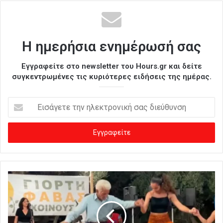
Η ημερήσια ενημέρωσή σας
Εγγραφείτε στο newsletter του Hours.gr και δείτε
συγκεντρωμένες τις κυριότερες ειδήσεις της ημέρας.
Ε
ι
σ
ά
γ
ε
τ
ε
τ
η
ν
η