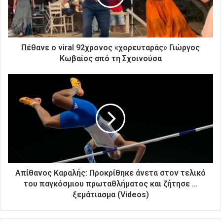
λ
ε
κ
τ
ρ
Πέθανε ο viral 92χρονος «χορευταράς» Γιώργος
ο
Κωβαίος από τη Σχοινούσα
ν
ι
κ
ή
σ
α
ς
δ
ι
ε
ύ
Απίθανος Καραλής: Προκρίθηκε άνετα στον τελικό
θ
του παγκόσμιου πρωταθλήματος και ζήτησε …
υ
ξεμάτιασμα (Videos)
ν
σ