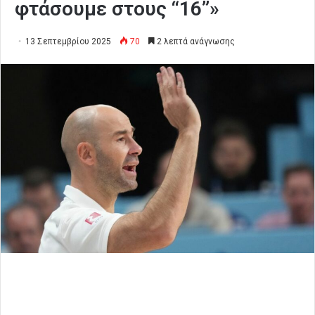
φτάσουμε στους “16”»
13 Σεπτεμβρίου 2025
70
2 λεπτά ανάγνωσης