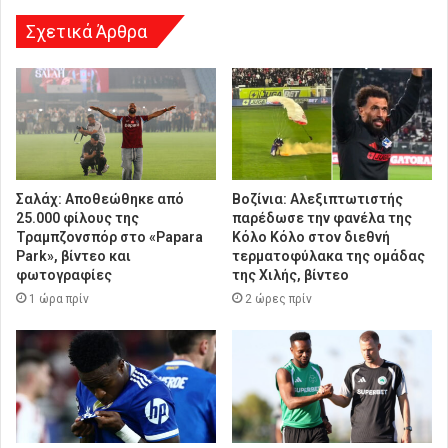
η
Σχετικά Άρθρα
Σαλάχ: Αποθεώθηκε από
Βοζίνια: Αλεξιπτωτιστής
25.000 φίλους της
παρέδωσε την φανέλα της
Τραμπζονσπόρ στο «Papara
Κόλο Κόλο στον διεθνή
Park», βίντεο και
τερματοφύλακα της ομάδας
φωτογραφίες
της Χιλής, βίντεο
1 ώρα πρίν
2 ώρες πρίν