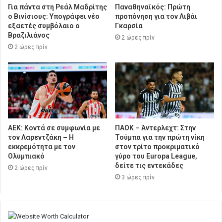
Για πάντα στη Ρεάλ Μαδρίτης
Παναθηναϊκός: Πρώτη
ο Βινίσιους: Υπογράφει νέο
προπόνηση για τον Λιβάι
εξαετές συμβόλαιο ο
Γκαρσία
Βραζιλιάνος
2 ώρες πρίν
2 ώρες πρίν
ΑΕΚ: Κοντά σε συμφωνία με
ΠΑΟΚ – Άντερλεχτ: Στην
τον Λαρεντζάκη – Η
Τούμπα για την πρώτη νίκη
εκκρεμότητα με τον
στον τρίτο προκριματικό
Ολυμπιακό
γύρο του Europa League,
δείτε τις εντεκάδες
2 ώρες πρίν
3 ώρες πρίν