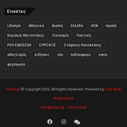
Ετικέτες
Lifestyle
Αθλητικά
Διεθνή
Ελλάδα
ΗΠΑ
Ισραήλ
Κυριάκος Μητσοτάκης
Οικονομία
Πολιτική
ΡΟΗ ΕΙΔΗΣΕΩΝ
ΣΥΡΙΖΑ ΠΣ
Στέφανος Κασσελάκης
αθλητισμός
ειδήσεις
νέα
ποδόσφαιρο
υγεία
ψυχαγωγία
Hours.gr
© Copyright 2026, All Rights Reserved. Powered by
LOIZ Web
Productions
info@hours.gr
Hours Chat
Facebook
Instagram
Hours