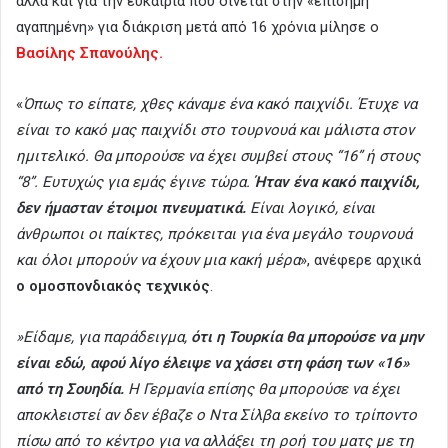
αλλά και για την ευκαίρια που δίνεται στην «επίσημη
αγαπημένη» για διάκριση μετά από 16 χρόνια μίλησε ο
Βασίλης Σπανούλης.
«
Όπως το είπατε, χθες κάναμε ένα κακό παιχνίδι. Έτυχε να
είναι το κακό μας παιχνίδι στο τουρνουά και μάλιστα στον
ημιτελικό. Θα μπορούσε να έχει συμβεί στους “16” ή στους
“8”. Ευτυχώς για εμάς έγινε τώρα.
Ήταν ένα κακό παιχνίδι,
δεν ήμασταν έτοιμοι πνευματικά.
Είναι λογικό, είναι
άνθρωποι οι παίκτες, πρόκειται για ένα μεγάλο τουρνουά
και όλοι μπορούν να έχουν μια κακή μέρα
», ανέφερε αρχικά
ο ομοσπονδιακός τεχνικός
.
»Είδαμε, για παράδειγμα,
ότι η Τουρκία θα μπορούσε να μην
είναι εδώ, αφού λίγο έλειψε να χάσει στη φάση των «16»
από τη Σουηδία.
Η Γερμανία επίσης θα μπορούσε να έχει
αποκλειστεί αν δεν έβαζε ο Ντα Σίλβα εκείνο το τρίποντο
πίσω από το κέντρο για να αλλάξει τη ροή του ματς με τη