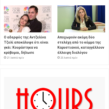
Ο αδερφός της Αντζελίνα
Αποχωρούν ακόμη δύο
Τζολί αποκάλυψε ότι είναι
στελέχη από το κόμμα της
γκέι: Κουράστηκα να
Καρυστιανού, καταγγέλλουν
κρύβομαι, δήλωσε
έλλειψη διαλόγου
21 λεπτά πρίν
25 λεπτά πρίν