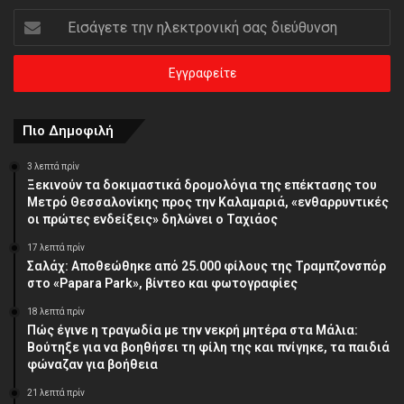
Εισάγετε
την
ηλεκτρονική
σας
διεύθυνση
Πιο Δημοφιλή
3 λεπτά πρίν
Ξεκινούν τα δοκιμαστικά δρομολόγια της επέκτασης του
Μετρό Θεσσαλονίκης προς την Καλαμαριά, «ενθαρρυντικές
οι πρώτες ενδείξεις» δηλώνει ο Ταχιάος
17 λεπτά πρίν
Σαλάχ: Αποθεώθηκε από 25.000 φίλους της Τραμπζονσπόρ
στο «Papara Park», βίντεο και φωτογραφίες
18 λεπτά πρίν
Πώς έγινε η τραγωδία με την νεκρή μητέρα στα Μάλια:
Βούτηξε για να βοηθήσει τη φίλη της και πνίγηκε, τα παιδιά
φώναζαν για βοήθεια
21 λεπτά πρίν