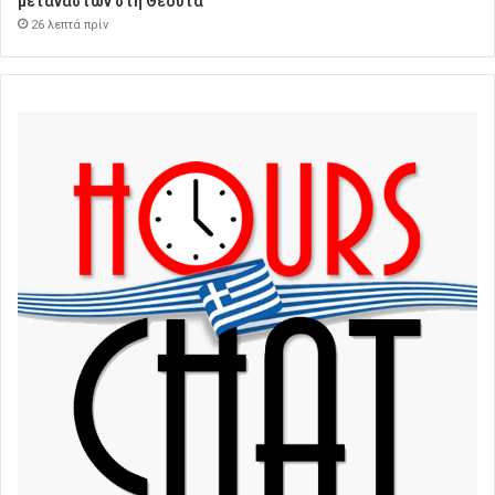
μεταναστών στη Θέουτα
26 λεπτά πρίν