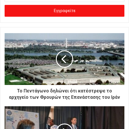
σ
ά
γ
ε
τ
ε
τ
η
ν
η
λ
ε
κ
τ
ρ
Το Πεντάγωνο δηλώνει ότι κατέστρεψε το
ο
αρχηγείο των Φρουρών της Επανάστασης του Ιράν
ν
ι
κ
ή
σ