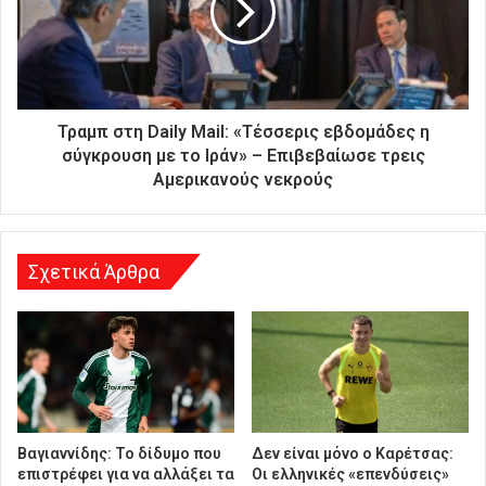
α
ς
δ
ι
ε
ύ
Τραμπ στη Daily Mail: «Τέσσερις εβδομάδες η
θ
σύγκρουση με το Ιράν» – Επιβεβαίωσε τρεις
υ
Αμερικανούς νεκρούς
ν
σ
η
Σχετικά Άρθρα
Βαγιαννίδης: Το δίδυμο που
Δεν είναι μόνο ο Καρέτσας:
επιστρέφει για να αλλάξει τα
Οι ελληνικές «επενδύσεις»