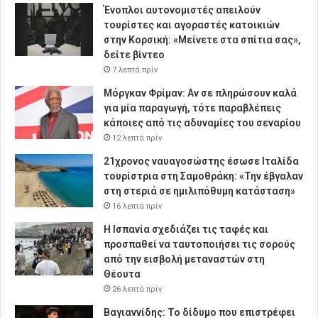
Ένοπλοι αυτονομιστές απειλούν
τουρίστες και αγοραστές κατοικιών
στην Κορσική: «Μείνετε στα σπίτια σας»,
δείτε βίντεο
7 λεπτά πρίν
Μόργκαν Φρίμαν: Αν σε πληρώσουν καλά
για μία παραγωγή, τότε παραβλέπεις
κάποιες από τις αδυναμίες του σεναρίου
12 λεπτά πρίν
21χρονος ναυαγοσώστης έσωσε Ιταλίδα
τουρίστρια στη Σαμοθράκη: «Την έβγαλαν
στη στεριά σε ημιλιπόθυμη κατάσταση»
16 λεπτά πρίν
Η Ισπανία σχεδιάζει τις ταφές και
προσπαθεί να ταυτοποιήσει τις σορούς
από την εισβολή μεταναστών στη
Θέουτα
26 λεπτά πρίν
Βαγιαννίδης: Το δίδυμο που επιστρέφει