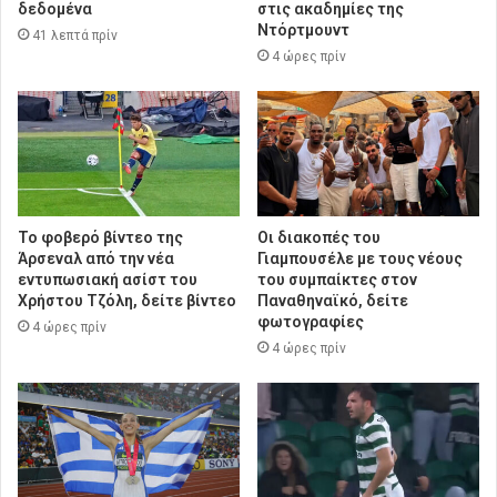
δεδομένα
στις ακαδημίες της
Ντόρτμουντ
41 λεπτά πρίν
4 ώρες πρίν
Το φοβερό βίντεο της
Οι διακοπές του
Άρσεναλ από την νέα
Γιαμπουσέλε με τους νέους
εντυπωσιακή ασίστ του
του συμπαίκτες στον
Χρήστου Τζόλη, δείτε βίντεο
Παναθηναϊκό, δείτε
φωτογραφίες
4 ώρες πρίν
4 ώρες πρίν