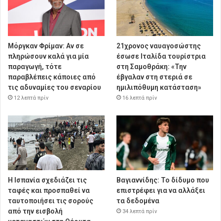
Μόργκαν Φρίμαν: Αν σε
21χρονος ναυαγοσώστης
πληρώσουν καλά για μία
έσωσε Ιταλίδα τουρίστρια
παραγωγή, τότε
στη Σαμοθράκη: «Την
παραβλέπεις κάποιες από
έβγαλαν στη στεριά σε
τις αδυναμίες του σεναρίου
ημιλιπόθυμη κατάσταση»
12 λεπτά πρίν
16 λεπτά πρίν
Η Ισπανία σχεδιάζει τις
Βαγιαννίδης: Το δίδυμο που
ταφές και προσπαθεί να
επιστρέφει για να αλλάξει
ταυτοποιήσει τις σορούς
τα δεδομένα
από την εισβολή
34 λεπτά πρίν