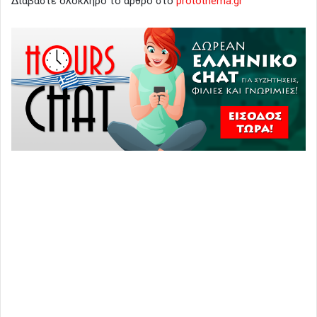
Διαβάστε ολόκληρο το άρθρο στο
protothema.gr