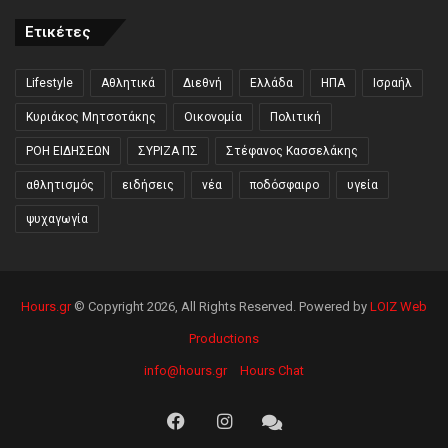
Ετικέτες
Lifestyle
Αθλητικά
Διεθνή
Ελλάδα
ΗΠΑ
Ισραήλ
Κυριάκος Μητσοτάκης
Οικονομία
Πολιτική
ΡΟΗ ΕΙΔΗΣΕΩΝ
ΣΥΡΙΖΑ ΠΣ
Στέφανος Κασσελάκης
αθλητισμός
ειδήσεις
νέα
ποδόσφαιρο
υγεία
ψυχαγωγία
Hours.gr
© Copyright 2026, All Rights Reserved. Powered by
LOIZ Web
Productions
info@hours.gr
Hours Chat
Facebook
Instagram
Hours