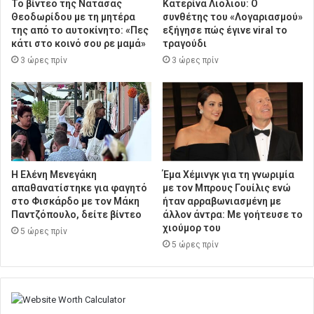
Το βίντεο της Νατάσας
Κατερίνα Λιόλιου: Ο
Θεοδωρίδου με τη μητέρα
συνθέτης του «Λογαριασμού»
της από το αυτοκίνητο: «Πες
εξήγησε πώς έγινε viral το
κάτι στο κοινό σου ρε μαμά»
τραγούδι
3 ώρες πρίν
3 ώρες πρίν
Η Ελένη Μενεγάκη
Έμα Χέμινγκ για τη γνωριμία
απαθανατίστηκε για φαγητό
με τον Μπρους Γουίλις ενώ
στο Φισκάρδο με τον Μάκη
ήταν αρραβωνιασμένη με
Παντζόπουλο, δείτε βίντεο
άλλον άντρα: Με γοήτευσε το
χιούμορ του
5 ώρες πρίν
5 ώρες πρίν