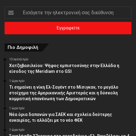
Εισάγετε
την
ηλεκτρονική
σας
διεύθυνση
Πιο Δημοφιλή
13 λεπτά πρίν
Χατζηβασιλείου: Ψήφος εμπιστοσύνης στην Ελλάδα η
είσοδος της Meridiam στο GSI
1 ώρα πρίν
Τι σημαίνει η νίκη Ελ-Σαγέντ στο Μίσιγκαν, το μεγάλο
στοίχημα της Aμερικανικής Αριστεράς και η δύσκολη
κομματική επανένωση των Δημοκρατικών
1 ώρα πρίν
Νέα όρια δαπανών για ΣΑΕΚ και σχολεία δεύτερης
ευκαιρίας, τι αλλάζει με το νέο ΦΕΚ
1 ώρα πρίν