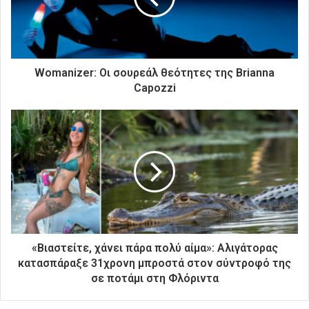
λ
ε
κ
τ
ρ
Womanizer: Οι σουρεάλ θεότητες της Brianna
ο
Capozzi
ν
ι
κ
ή
σ
α
ς
δ
ι
ε
ύ
«Βιαστείτε, χάνει πάρα πολύ αίμα»: Αλιγάτορας
θ
κατασπάραξε 31χρονη μπροστά στον σύντροφό της
υ
σε ποτάμι στη Φλόριντα
ν
σ