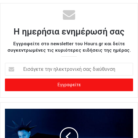
Η ημερήσια ενημέρωσή σας
Εγγραφείτε στο newsletter του Hours.gr και δείτε
συγκεντρωμένες τις κυριότερες ειδήσεις της ημέρας.
Ε
ι
σ
ά
γ
ε
τ
ε
τ
η
ν
η