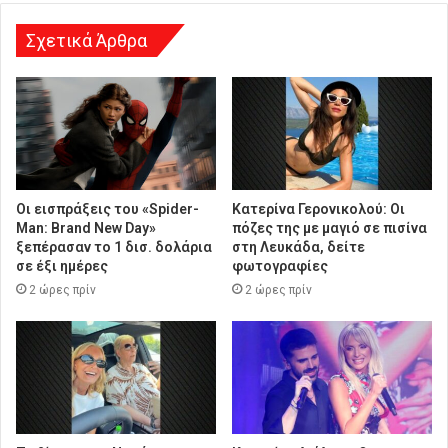
η
Σχετικά Άρθρα
Οι εισπράξεις του «Spider-
Κατερίνα Γερονικολού: Οι
Man: Brand New Day»
πόζες της με μαγιό σε πισίνα
ξεπέρασαν το 1 δισ. δολάρια
στη Λευκάδα, δείτε
σε έξι ημέρες
φωτογραφίες
2 ώρες πρίν
2 ώρες πρίν